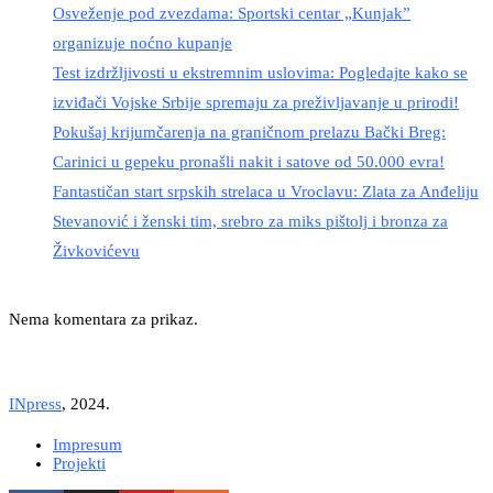
Osveženje pod zvezdama: Sportski centar „Kunjak”
organizuje noćno kupanje
Test izdržljivosti u ekstremnim uslovima: Pogledajte kako se
izviđači Vojske Srbije spremaju za preživljavanje u prirodi!
Pokušaj krijumčarenja na graničnom prelazu Bački Breg:
Carinici u gepeku pronašli nakit i satove od 50.000 evra!
Fantastičan start srpskih strelaca u Vroclavu: Zlata za Anđeliju
Stevanović i ženski tim, srebro za miks pištolj i bronza za
Živkovićevu
Nema komentara za prikaz.
INpress
, 2024.
Impresum
Projekti