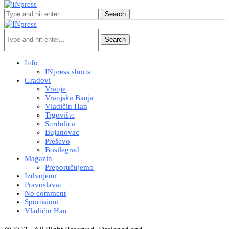
Search
Search
Info
INpress shorts
Gradovi
Vranje
Vranjska Banja
Vladičin Han
Trgovište
Surdulica
Bujanovac
Preševo
Bosilegrad
Magazin
Preporučujemo
Izdvojeno
Pravoslavac
No comment
Sportisimo
Vladičin Han