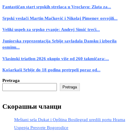
Fantastičan start srpskih strelaca u Vroclavu: Zlata za...
Srpski veslači Martin Mačković i Nikolaj Pimenov osvojili...
Veliki uspeh za srpsko rvanje: Andrej Simić treći...
Juniorska reprezentacija Srbije savladala Dansku i izborila
osminu...
Vlasinski triatlon 2026 okupio više od 260 takmičara:...
Košarkaši Srbije do 18 godina pretrpeli poraz od...
Pretraga
Pretraga
Скорашњи чланци
Meštani sela Dukat i Opština Bosilegrad uredili portu Hrama
Uspenja Presvete Bogorodice