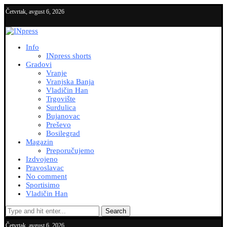
Četvrtak, avgust 6, 2026
Info
INpress shorts
Gradovi
Vranje
Vranjska Banja
Vladičin Han
Trgovište
Surdulica
Bujanovac
Preševo
Bosilegrad
Magazin
Preporučujemo
Izdvojeno
Pravoslavac
No comment
Sportisimo
Vladičin Han
Search
Četvrtak, avgust 6, 2026