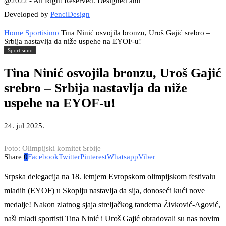
@2022 - All Right Reserved. Designed and
Developed by
PenciDesign
Home
Sportisimo
Tina Ninić osvojila bronzu, Uroš Gajić srebro –
Srbija nastavlja da niže uspehe na EYOF-u!
Sportisimo
Tina Ninić osvojila bronzu, Uroš Gajić
srebro – Srbija nastavlja da niže
uspehe na EYOF-u!
24. jul 2025.
Foto: Olimpijski komitet Srbije
Share
0
Facebook
Twitter
Pinterest
Whatsapp
Viber
Srpska delegacija na 18. letnjem Evropskom olimpijskom festivalu
mladih (EYOF) u Skoplju nastavlja da sija, donoseći kući nove
medalje! Nakon zlatnog sjaja streljačkog tandema Živković-Agović,
naši mladi sportisti Tina Ninić i Uroš Gajić obradovali su nas novim