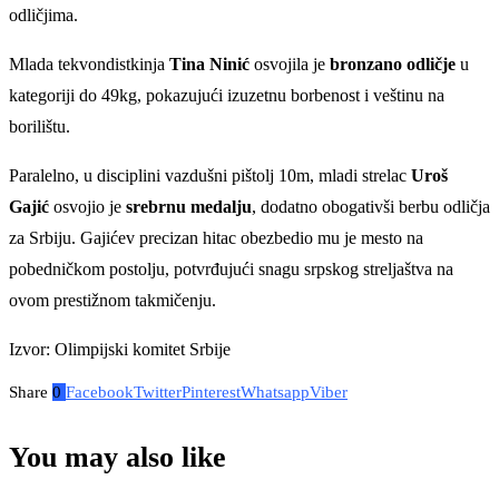
odličjima.
Mlada tekvondistkinja
Tina Ninić
osvojila je
bronzano odličje
u
kategoriji do 49kg, pokazujući izuzetnu borbenost i veštinu na
borilištu.
Paralelno, u disciplini vazdušni pištolj 10m, mladi strelac
Uroš
Gajić
osvojio je
srebrnu medalju
, dodatno obogativši berbu odličja
za Srbiju. Gajićev precizan hitac obezbedio mu je mesto na
pobedničkom postolju, potvrđujući snagu srpskog streljaštva na
ovom prestižnom takmičenju.
Izvor: Olimpijski komitet Srbije
Share
0
Facebook
Twitter
Pinterest
Whatsapp
Viber
You may also like