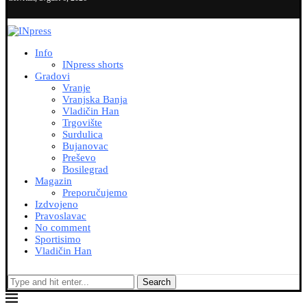
Info
INpress shorts
Gradovi
Vranje
Vranjska Banja
Vladičin Han
Trgovište
Surdulica
Bujanovac
Preševo
Bosilegrad
Magazin
Preporučujemo
Izdvojeno
Pravoslavac
No comment
Sportisimo
Vladičin Han
Search