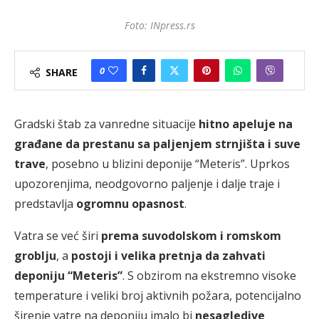
Foto: INpress.rs
0
SHARE
Gradski štab za vanredne situacije
hitno apeluje na
građane da prestanu sa paljenjem strnjišta i suve
trave
, posebno u blizini deponije “Meteris”. Uprkos
upozorenjima, neodgovorno paljenje i dalje traje i
predstavlja
ogromnu opasnost
.
Vatra se već širi
prema suvodolskom i romskom
groblju
, a
postoji i velika pretnja da zahvati
deponiju “Meteris”
. S obzirom na ekstremno visoke
temperature i veliki broj aktivnih požara, potencijalno
širenje vatre na deponiju imalo bi
nesagledive