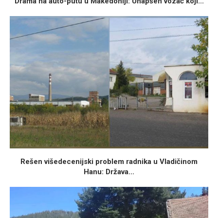
Drama na auto-putu u Makedoniji: Uhapšen vozač koji...
Rešen višedecenijski problem radnika u Vladičinom
Hanu: Država...