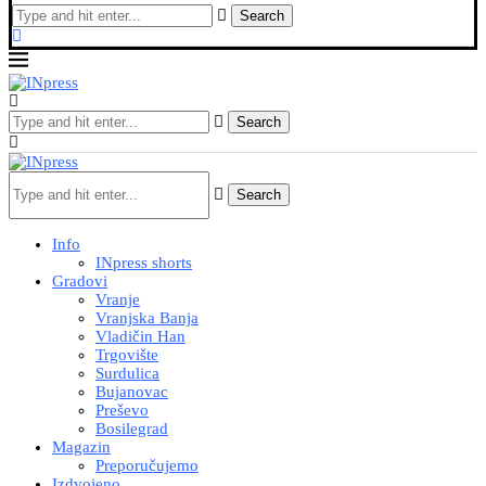
Search
Search
Search
Info
INpress shorts
Gradovi
Vranje
Vranjska Banja
Vladičin Han
Trgovište
Surdulica
Bujanovac
Preševo
Bosilegrad
Magazin
Preporučujemo
Izdvojeno