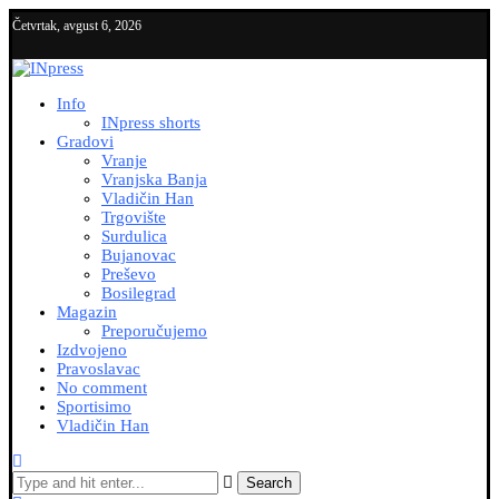
Četvrtak, avgust 6, 2026
Info
INpress shorts
Gradovi
Vranje
Vranjska Banja
Vladičin Han
Trgovište
Surdulica
Bujanovac
Preševo
Bosilegrad
Magazin
Preporučujemo
Izdvojeno
Pravoslavac
No comment
Sportisimo
Vladičin Han
Search