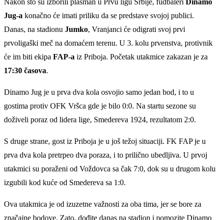
Nakon što su izborili plasman u Prvu ligu Srbije, fudbaleri
Dinamo
Jug-a
konačno će imati priliku da se predstave svojoj publici.
Danas, na stadionu
Jumko
, Vranjanci će odigrati svoj prvi
prvoligaški meč na domaćem terenu. U 3. kolu prvenstva, protivnik
će im biti ekipa
FAP-a
iz Priboja. Početak utakmice zakazan je za
17:30 časova
.
Dinamo Jug je u prva dva kola osvojio samo jedan bod, i to u
gostima protiv OFK Vršca gde je bilo 0:0. Na startu sezone su
doživeli poraz od lidera lige, Smedereva 1924, rezultatom 2:0.
S druge strane, gost iz Priboja je u još težoj situaciji. FK FAP je u
prva dva kola pretrpeo dva poraza, i to prilično ubedljiva. U prvoj
utakmici su poraženi od Voždovca sa čak 7:0, dok su u drugom kolu
izgubili kod kuće od Smedereva sa 1:0.
Ova utakmica je od izuzetne važnosti za oba tima, jer se bore za
značajne bodove. Zato, dođite danas na stadion i pomozite Dinamo