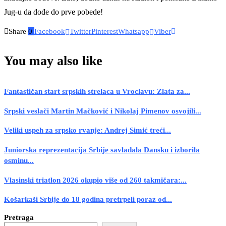
Jug-u da dođe do prve pobede!
Share
0
Facebook
Twitter
Pinterest
Whatsapp
Viber
You may also like
Fantastičan start srpskih strelaca u Vroclavu: Zlata za...
Srpski veslači Martin Mačković i Nikolaj Pimenov osvojili...
Veliki uspeh za srpsko rvanje: Andrej Simić treći...
Juniorska reprezentacija Srbije savladala Dansku i izborila
osminu...
Vlasinski triatlon 2026 okupio više od 260 takmičara:...
Košarkaši Srbije do 18 godina pretrpeli poraz od...
Pretraga