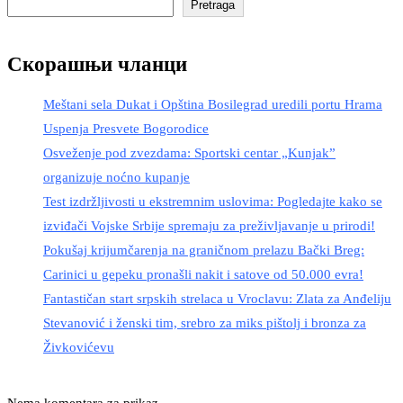
Pretraga
Скорашњи чланци
Meštani sela Dukat i Opština Bosilegrad uredili portu Hrama
Uspenja Presvete Bogorodice
Osveženje pod zvezdama: Sportski centar „Kunjak”
organizuje noćno kupanje
Test izdržljivosti u ekstremnim uslovima: Pogledajte kako se
izviđači Vojske Srbije spremaju za preživljavanje u prirodi!
Pokušaj krijumčarenja na graničnom prelazu Bački Breg:
Carinici u gepeku pronašli nakit i satove od 50.000 evra!
Fantastičan start srpskih strelaca u Vroclavu: Zlata za Anđeliju
Stevanović i ženski tim, srebro za miks pištolj i bronza za
Živkovićevu