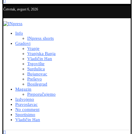
Četvrtak, avgust 6, 2026
Info
INpress shorts
Gradovi
Vranje
Vranjska Banja
Vladičin Han
Trgovište
Surdulica
Bujanovac
Preševo
Bosilegrad
Magazin
Preporučujemo
Izdvojeno
Pravoslavac
No comment
Sportisimo
Vladičin Han