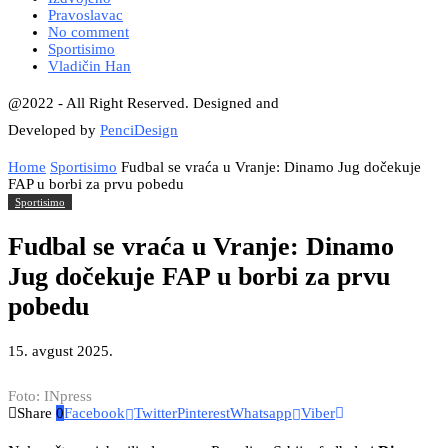
Pravoslavac
No comment
Sportisimo
Vladičin Han
@2022 - All Right Reserved. Designed and
Developed by
PenciDesign
Home
Sportisimo
Fudbal se vraća u Vranje: Dinamo Jug dočekuje
FAP u borbi za prvu pobedu
Sportisimo
Fudbal se vraća u Vranje: Dinamo
Jug dočekuje FAP u borbi za prvu
pobedu
15. avgust 2025.
Foto: INpress
Share
0
Facebook
Twitter
Pinterest
Whatsapp
Viber