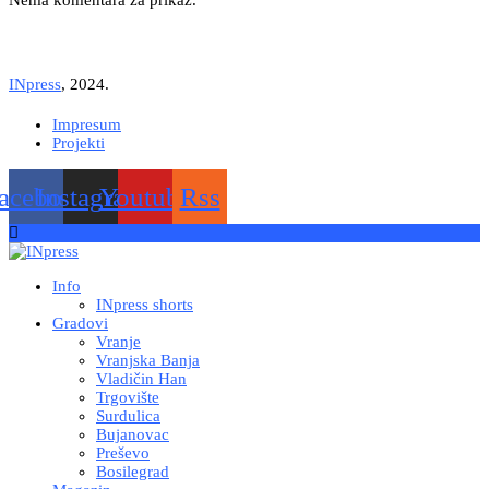
Nema komentara za prikaz.
INpress
, 2024.
Impresum
Projekti
acebook
Instagram
Youtube
Rss
Info
INpress shorts
Gradovi
Vranje
Vranjska Banja
Vladičin Han
Trgovište
Surdulica
Bujanovac
Preševo
Bosilegrad