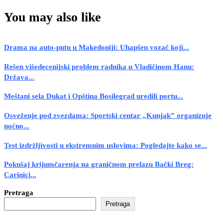
You may also like
Drama na auto-putu u Makedoniji: Uhapšen vozač koji...
Rešen višedecenijski problem radnika u Vladičinom Hanu:
Država...
Meštani sela Dukat i Opština Bosilegrad uredili portu...
Osveženje pod zvezdama: Sportski centar „Kunjak” organizuje
noćno...
Test izdržljivosti u ekstremnim uslovima: Pogledajte kako se...
Pokušaj krijumčarenja na graničnom prelazu Bački Breg:
Carinici...
Pretraga
Pretraga