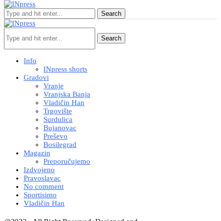
Search
Search
Info
INpress shorts
Gradovi
Vranje
Vranjska Banja
Vladičin Han
Trgovište
Surdulica
Bujanovac
Preševo
Bosilegrad
Magazin
Preporučujemo
Izdvojeno
Pravoslavac
No comment
Sportisimo
Vladičin Han