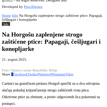
@2022 - All Right Reserved. Designed and
Developed by
PenciDesign
Home
Info
Na Horgošu zaplenjene strogo zaštićene ptice: Papagaji,
češljugari i konopljarke
Info
Na Horgošu zaplenjene strogo
zaštićene ptice: Papagaji, češljugari i
konopljarke
21. avgust 2025.
Foto: Uprava carine Republike Srbije
Share
0
Facebook
Twitter
Pinterest
Whatsapp
Viber
Carinici na graničnom prelazu Horgoš sprečili su u dva odvojena
slučaja pokušaj krijumčarenja strogo zaštićenih vrsta ptica.
Otkrivene ptice su zbrinute, a protiv odgovornih lica pokrenuti su
postupci.