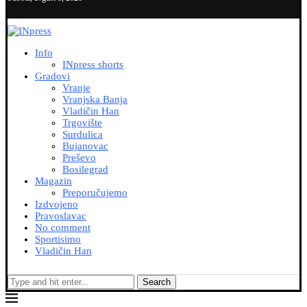
Info
INpress shorts
Gradovi
Vranje
Vranjska Banja
Vladičin Han
Trgovište
Surdulica
Bujanovac
Preševo
Bosilegrad
Magazin
Preporučujemo
Izdvojeno
Pravoslavac
No comment
Sportisimo
Vladičin Han
Search