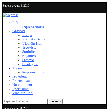
Subota, avgust 8, 2026
Info
INpress shorts
Gradovi
Vranje
Vranjska Banja
Vladičin Han
Trgovište
Surdulica
Bujanovac
Preševo
Bosilegrad
Magazin
Preporučujemo
Izdvojeno
Pravoslavac
No comment
Sportisimo
Vladičin Han
Search
Subota, avgust 8, 2026