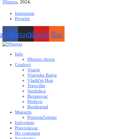
INpress
, 2024.
Impresum
Projekti
acebook
Instagram
Youtube
Rss
Info
INpress shorts
Gradovi
Vranje
Vranjska Banja
Vladičin Han
Trgovište
Surdulica
Bujanovac
Preševo
Bosilegrad
Magazin
Preporučujemo
Izdvojeno
Pravoslavac
No comment
Sportisimo