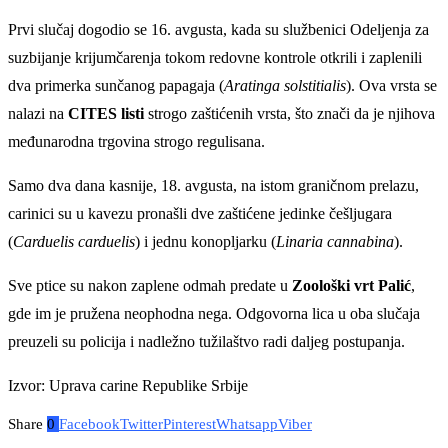
Prvi slučaj dogodio se 16. avgusta, kada su službenici Odeljenja za
suzbijanje krijumčarenja tokom redovne kontrole otkrili i zaplenili
dva primerka sunčanog papagaja (
Aratinga solstitialis
). Ova vrsta se
nalazi na
CITES listi
strogo zaštićenih vrsta, što znači da je njihova
međunarodna trgovina strogo regulisana.
Samo dva dana kasnije, 18. avgusta, na istom graničnom prelazu,
carinici su u kavezu pronašli dve zaštićene jedinke češljugara
(
Carduelis carduelis
) i jednu konopljarku (
Linaria cannabina
).
Sve ptice su nakon zaplene odmah predate u
Zoološki vrt Palić
,
gde im je pružena neophodna nega. Odgovorna lica u oba slučaja
preuzeli su policija i nadležno tužilaštvo radi daljeg postupanja.
Izvor: Uprava carine Republike Srbije
Share
0
Facebook
Twitter
Pinterest
Whatsapp
Viber