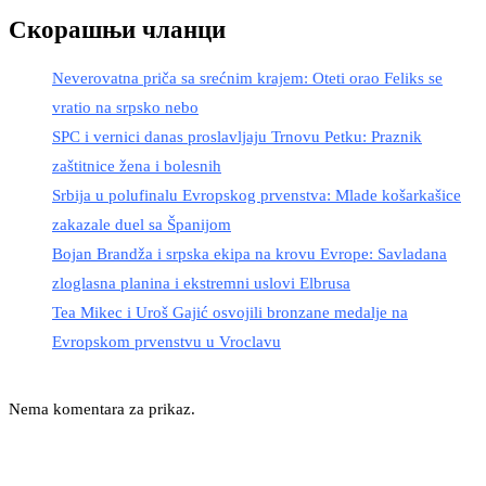
Скорашњи чланци
Neverovatna priča sa srećnim krajem: Oteti orao Feliks se
vratio na srpsko nebo
SPC i vernici danas proslavljaju Trnovu Petku: Praznik
zaštitnice žena i bolesnih
Srbija u polufinalu Evropskog prvenstva: Mlade košarkašice
zakazale duel sa Španijom
Bojan Brandža i srpska ekipa na krovu Evrope: Savladana
zloglasna planina i ekstremni uslovi Elbrusa
Tea Mikec i Uroš Gajić osvojili bronzane medalje na
Evropskom prvenstvu u Vroclavu
Nema komentara za prikaz.