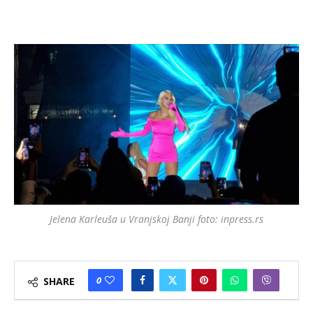
Jelena Karleuša u Vranjskoj Banji foto: inpress.rs
0
SHARE