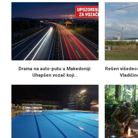
Drama na auto-putu u Makedoniji:
Rešen višedece
Uhapšen vozač koji...
Vladičin