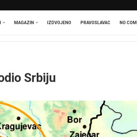
I
MAGAZIN
IZDVOJENO
PRAVOSLAVAC
NO CO
dio Srbiju