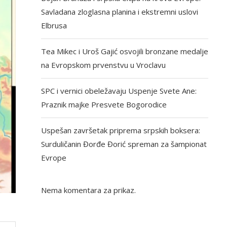
Savladana zloglasna planina i ekstremni uslovi
Elbrusa
Tea Mikec i Uroš Gajić osvojili bronzane medalje
na Evropskom prvenstvu u Vroclavu
SPC i vernici obeležavaju Uspenje Svete Ane:
Praznik majke Presvete Bogorodice
Uspešan završetak priprema srpskih boksera:
Surduličanin Đorđe Đorić spreman za šampionat
Evrope
Nema komentara za prikaz.