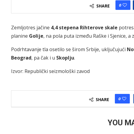
0
SHARE
​Zemljotres jačine
4,4 stepena Rihterove skale
potresa
planine
Golije
, na pola puta između Raške i Sjenice, a 
​Podrhtavanje tla osetilo se širom Srbije, uključujući
Nov
Beograd
, pa čak i u
Skoplju
.
Izvor: Republički seizmološki zavod
0
SHARE
YOU MA