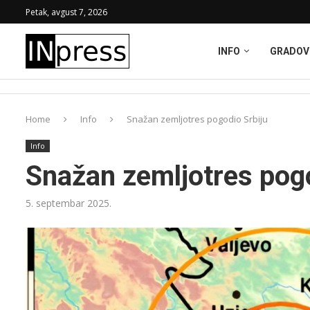
Petak, avgust 7, 2026
INFO
GRADOV
Home
Info
Snažan zemljotres pogodio Srbiju
Info
Snažan zemljotres pogo
5. septembar 2025.