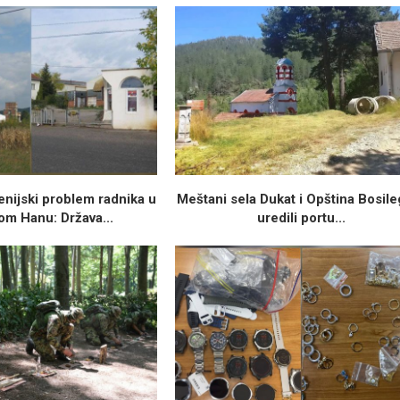
nijski problem radnika u
Meštani sela Dukat i Opština Bosil
om Hanu: Država...
uredili portu...