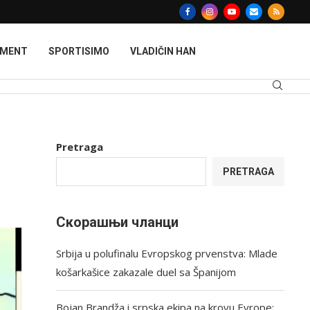
MMENT
SPORTISIMO
VLADIČIN HAN
Pretraga
PRETRAGA
Скорашњи чланци
Srbija u polufinalu Evropskog prvenstva: Mlade
košarkašice zakazale duel sa Španijom
Bojan Brandža i srpska ekipa na krovu Evrope: