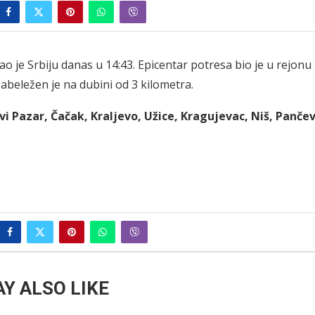
o je Srbiju danas u 14:43. Epicentar potresa bio je u rejonu
zabeležen je na dubini od 3 kilometra.
i Pazar, Čačak, Kraljevo, Užice, Kragujevac, Niš, Pančev
Y ALSO LIKE