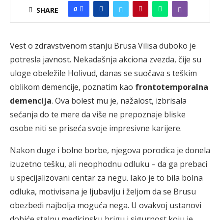
0
SHARE
Vest o zdravstvenom stanju Brusa Vilisa duboko je
potresla javnost. Nekadašnja akciona zvezda, čije su
uloge obeležile Holivud, danas se suočava s teškim
oblikom demencije, poznatim kao
frontotemporalna
demencija
. Ova bolest mu je, nažalost, izbrisala
sećanja do te mere da više ne prepoznaje bliske
osobe niti se priseća svoje impresivne karijere.
Nakon duge i bolne borbe, njegova porodica je donela
izuzetno tešku, ali neophodnu odluku – da ga prebaci
u specijalizovani centar za negu. Iako je to bila bolna
odluka, motivisana je ljubavlju i željom da se Brusu
obezbedi najbolja moguća nega. U ovakvoj ustanovi
dobiće stalnu medicinsku brigu i sigurnost koju je