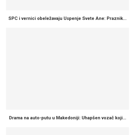
SPC i vernici obeležavaju Uspenje Svete Ane: Praznik...
Drama na auto-putu u Makedoniji: Uhapšen vozač koji...