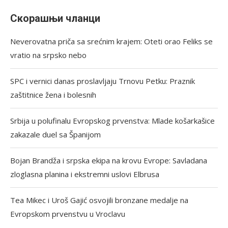
Скорашњи чланци
Neverovatna priča sa srećnim krajem: Oteti orao Feliks se
vratio na srpsko nebo
SPC i vernici danas proslavljaju Trnovu Petku: Praznik
zaštitnice žena i bolesnih
Srbija u polufinalu Evropskog prvenstva: Mlade košarkašice
zakazale duel sa Španijom
Bojan Brandža i srpska ekipa na krovu Evrope: Savladana
zloglasna planina i ekstremni uslovi Elbrusa
Tea Mikec i Uroš Gajić osvojili bronzane medalje na
Evropskom prvenstvu u Vroclavu