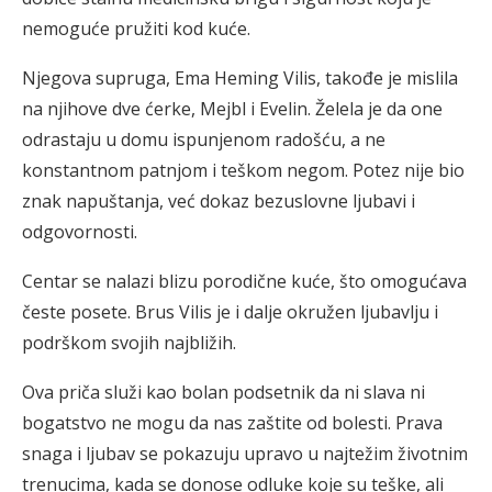
nemoguće pružiti kod kuće.
Njegova supruga, Ema Heming Vilis, takođe je mislila
na njihove dve ćerke, Mejbl i Evelin. Želela je da one
odrastaju u domu ispunjenom radošću, a ne
konstantnom patnjom i teškom negom. Potez nije bio
znak napuštanja, već dokaz bezuslovne ljubavi i
odgovornosti.
Centar se nalazi blizu porodične kuće, što omogućava
česte posete. Brus Vilis je i dalje okružen ljubavlju i
podrškom svojih najbližih.
Ova priča služi kao bolan podsetnik da ni slava ni
bogatstvo ne mogu da nas zaštite od bolesti. Prava
snaga i ljubav se pokazuju upravo u najtežim životnim
trenucima, kada se donose odluke koje su teške, ali