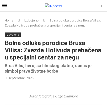
Home
Izdvojeno
Bolna odluka porodice Brusa Vilisa:
Zvezda Holivuda prebačena u specijalni centar za negu
Izdvojeno
Bolna odluka porodice Brusa
Vilisa: Zvezda Holivuda prebačena
u specijalni centar za negu
Brus Vilis, heroj sa filmskog platna, danas je
simbol prave životne borbe
9. septembar 2025.
Autor fotografije Gage Skidmore