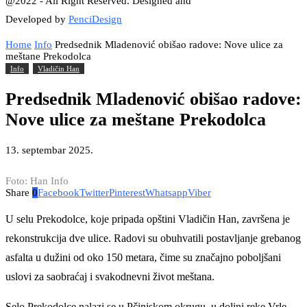
@2022 - All Right Reserved. Designed and
Developed by
PenciDesign
Home
Info
Predsednik Mladenović obišao radove: Nove ulice za
meštane Prekodolca
Info
Vladičin Han
Predsednik Mladenović obišao radove:
Nove ulice za meštane Prekodolca
13. septembar 2025.
Foto: Han Info
Share
0
Facebook
Twitter
Pinterest
Whatsapp
Viber
U selu Prekodolce, koje pripada opštini Vladičin Han, završena je
rekonstrukcija dve ulice. Radovi su obuhvatili postavljanje grebanog
asfalta u dužini od oko 150 metara, čime su značajno poboljšani
uslovi za saobraćaj i svakodnevni život meštana.
Selo Prekodolce nalazi se u Pčinjskom okrugu, u dolini reke Vrle,