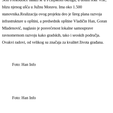
blizu njenog ušća u Južnu Moravu. Ima oko 1.500
stanovnika.Realizacija ovog projekta deo je šireg plana razvoja
infrastrukture u opštini, a predsednik opštine Vladičin Han, Goran
Mladenović, naglasio je posvećenost lokalne samouprave
ravnomernom razvoju kako gradskih, tako i seoskih područja.
Ovakvi radovi, od velikog su značaja za kvalitet života građana.
Foto: Han Info
Foto: Han Info