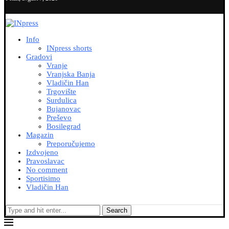
Info
INpress shorts
Gradovi
Vranje
Vranjska Banja
Vladičin Han
Trgovište
Surdulica
Bujanovac
Preševo
Bosilegrad
Magazin
Preporučujemo
Izdvojeno
Pravoslavac
No comment
Sportisimo
Vladičin Han
Search