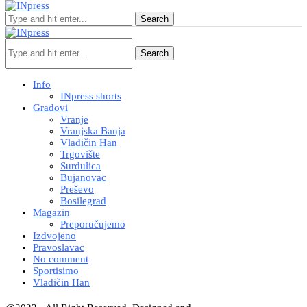
Search
Search
Info
INpress shorts
Gradovi
Vranje
Vranjska Banja
Vladičin Han
Trgovište
Surdulica
Bujanovac
Preševo
Bosilegrad
Magazin
Preporučujemo
Izdvojeno
Pravoslavac
No comment
Sportisimo
Vladičin Han