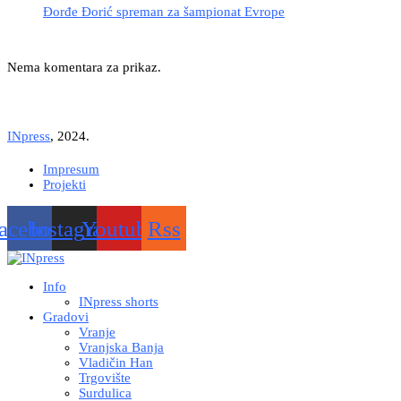
Đorđe Đorić spreman za šampionat Evrope
Nema komentara za prikaz.
INpress
, 2024.
Impresum
Projekti
acebook
Instagram
Youtube
Rss
Info
INpress shorts
Gradovi
Vranje
Vranjska Banja
Vladičin Han
Trgovište
Surdulica