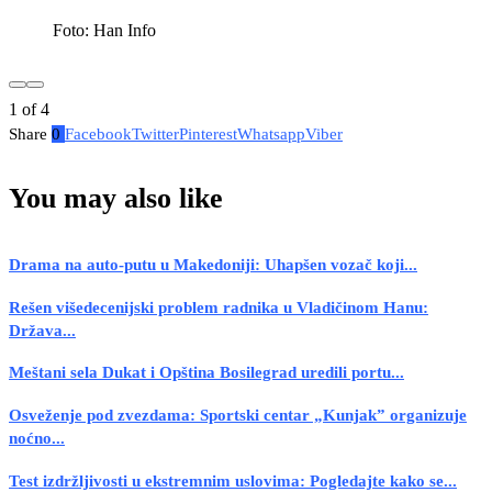
Foto: Han Info
1
of
4
Share
0
Facebook
Twitter
Pinterest
Whatsapp
Viber
You may also like
Drama na auto-putu u Makedoniji: Uhapšen vozač koji...
Rešen višedecenijski problem radnika u Vladičinom Hanu:
Država...
Meštani sela Dukat i Opština Bosilegrad uredili portu...
Osveženje pod zvezdama: Sportski centar „Kunjak” organizuje
noćno...
Test izdržljivosti u ekstremnim uslovima: Pogledajte kako se...