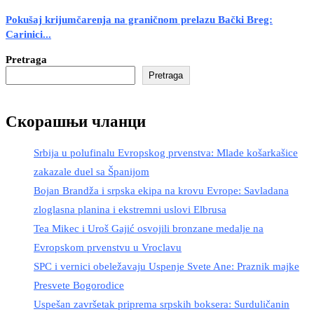
Pokušaj krijumčarenja na graničnom prelazu Bački Breg:
Carinici...
Pretraga
Pretraga
Скорашњи чланци
Srbija u polufinalu Evropskog prvenstva: Mlade košarkašice
zakazale duel sa Španijom
Bojan Brandža i srpska ekipa na krovu Evrope: Savladana
zloglasna planina i ekstremni uslovi Elbrusa
Tea Mikec i Uroš Gajić osvojili bronzane medalje na
Evropskom prvenstvu u Vroclavu
SPC i vernici obeležavaju Uspenje Svete Ane: Praznik majke
Presvete Bogorodice
Uspešan završetak priprema srpskih boksera: Surduličanin