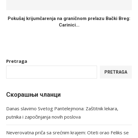
Pokušaj krijumčarenja na graničnom prelazu Bački Breg:
Carinici...
Pretraga
PRETRAGA
Скорашњи чланци
Danas slavimo Svetog Pantelejmona: Zaštitnik lekara,
putnika i započinjanja novih poslova
Neverovatna priča sa srećnim krajem: Oteti orao Feliks se