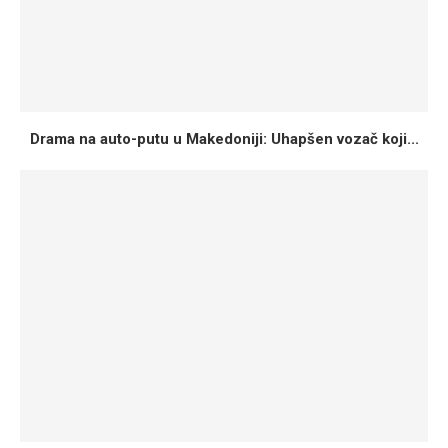
Drama na auto-putu u Makedoniji: Uhapšen vozač koji...