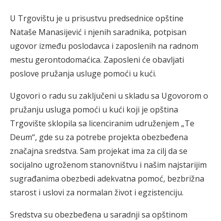
U Trgovištu je u prisustvu predsednice opštine
Nataše Manasijević i njenih saradnika, potpisan
ugovor između poslodavca i zaposlenih na radnom
mestu gerontodomaćica. Zaposleni će obavljati
poslove pružanja usluge pomoći u kući.
Ugovori o radu su zaključeni u skladu sa Ugovorom o
pružanju usluga pomoći u kući koji je opština
Trgovište sklopila sa licenciranim udruženjem „Te
Deum“, gde su za potrebe projekta obezbeđena
značajna sredstva. Sam projekat ima za cilj da se
socijalno ugroženom stanovništvu i našim najstarijim
sugrađanima obezbedi adekvatna pomoć, bezbrižna
starost i uslovi za normalan život i egzistenciju.
Sredstva su obezbeđena u saradnji sa opštinom