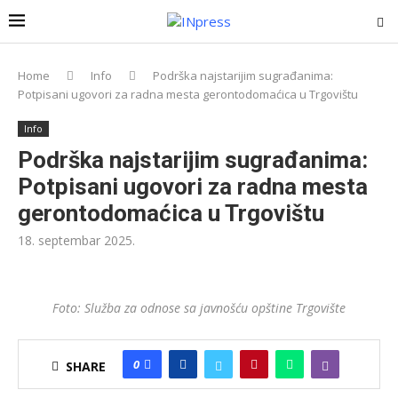
Home
Info
Podrška najstarijim sugrađanima:
Potpisani ugovori za radna mesta gerontodomaćica u Trgovištu
Info
Podrška najstarijim sugrađanima:
Potpisani ugovori za radna mesta
gerontodomaćica u Trgovištu
18. septembar 2025.
Foto: Služba za odnose sa javnošću opštine Trgovište
0
SHARE