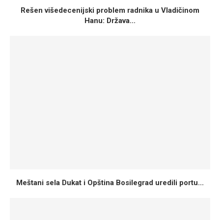
Rešen višedecenijski problem radnika u Vladičinom
Hanu: Država...
Meštani sela Dukat i Opština Bosilegrad uredili portu...