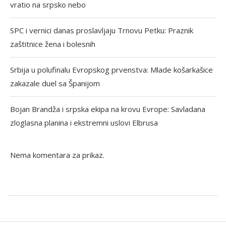
vratio na srpsko nebo
SPC i vernici danas proslavljaju Trnovu Petku: Praznik
zaštitnice žena i bolesnih
Srbija u polufinalu Evropskog prvenstva: Mlade košarkašice
zakazale duel sa Španijom
Bojan Brandža i srpska ekipa na krovu Evrope: Savladana
zloglasna planina i ekstremni uslovi Elbrusa
Nema komentara za prikaz.