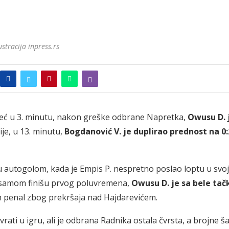
ustracija inpress.rs
 Već u 3. minutu, nakon greške odbrane Napretka,
Owusu D. 
je, u 13. minutu,
Bogdanović V. je duplirao prednost na 0:
u autogolom, kada je Empis P. nespretno poslao loptu u svo
 U samom finišu prvog poluvremena,
Owusu D. je sa bele tač
n penal zbog prekršaja nad Hajdarevićem.
i u igru, ali je odbrana Radnika ostala čvrsta, a brojne š