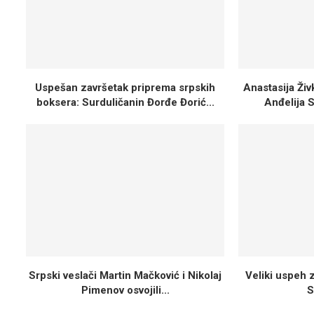
Uspešan završetak priprema srpskih
Anastasija Ži
boksera: Surduličanin Đorđe Đorić...
Anđelija S
Srpski veslači Martin Mačković i Nikolaj
Veliki uspeh 
Pimenov osvojili...
S