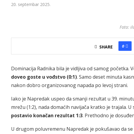
20. septembar 2025.
Foto: il
0
SHARE
Dominacija Radnika bila je vidljiva od samog početka.
doveo goste u vođstvo (0:1)
. Samo deset minuta kasni
nakon dobro organizovanog napada po levoj strani.
Iako je Napredak uspeo da smanji rezultat u 39. minut
mrežu (1:2), nada domaćih navijača kratko je trajala.
postavio konačan rezultat 1:3
. Prethodno je dosuđe
U drugom poluvremenu Napredak je pokušavao da se vrat