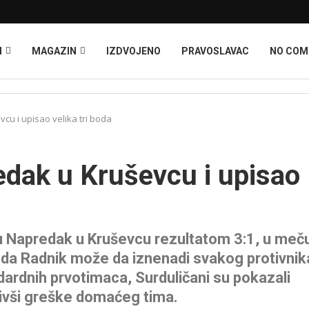
I
MAGAZIN
IZDVOJENO
PRAVOSLAVAC
NO CO
cu i upisao velika tri boda
edak u Kruševcu i upisao
 su Napredak u Kruševcu rezultatom 3:1, u meč
 da Radnik može da iznenadi svakog protivnik
dardnih prvotimaca, Surduličani su pokazali
stivši greške domaćeg tima.