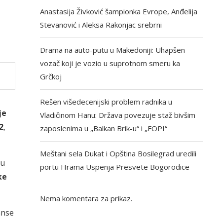
Anastasija Živković šampionka Evrope, Anđelija
Stevanović i Aleksa Rakonjac srebrni
Drama na auto-putu u Makedoniji: Uhapšen
vozač koji je vozio u suprotnom smeru ka
Grčkoj
Rešen višedecenijski problem radnika u
je
Vladičinom Hanu: Država povezuje staž bivšim
2
,
zaposlenima u „Balkan Brik-u“ i „FOPI“
Meštani sela Dukat i Opština Bosilegrad uredili
ju
portu Hrama Uspenja Presvete Bogorodice
ke
Nema komentara za prikaz.
anse