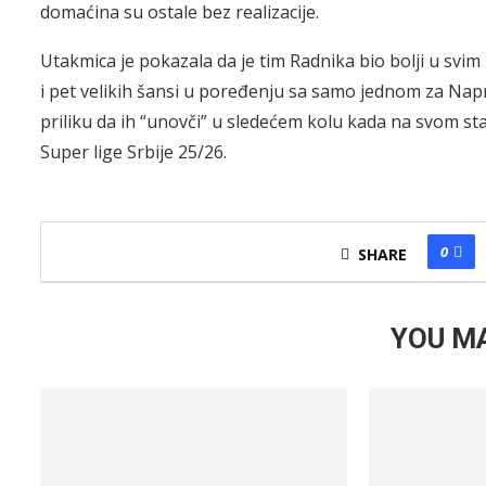
domaćina su ostale bez realizacije.
Utakmica je pokazala da je tim Radnika bio bolji u svi
i pet velikih šansi u poređenju sa samo jednom za Napr
priliku da ih “unovči” u sledećem kolu kada na svom s
Super lige Srbije 25/26.
0
SHARE
YOU MA