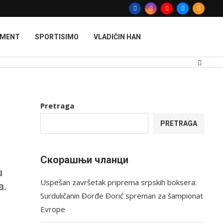
MMENT
SPORTISIMO
VLADIČIN HAN
Pretraga
PRETRAGA
Скорашњи чланци
u
Uspešan završetak priprema srpskih boksera:
a.
Surduličanin Đorđe Đorić spreman za šampionat
Evrope