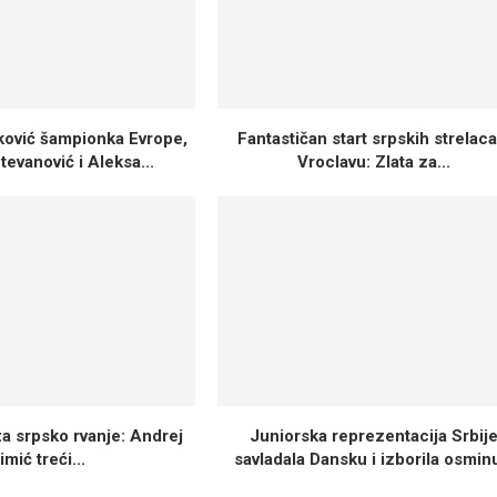
vković šampionka Evrope,
Fantastičan start srpskih strelaca
tevanović i Aleksa...
Vroclavu: Zlata za...
za srpsko rvanje: Andrej
Juniorska reprezentacija Srbij
imić treći...
savladala Dansku i izborila osminu