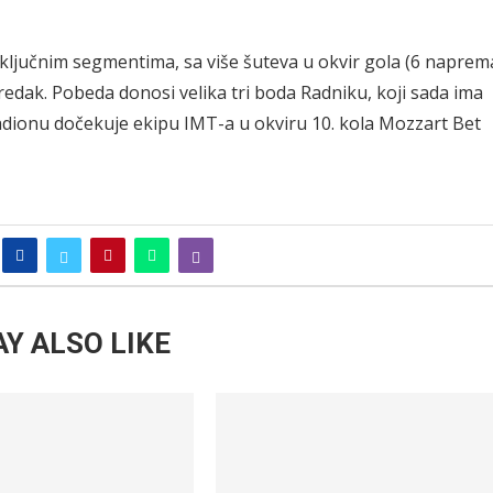
m ključnim segmentima, sa više šuteva u okvir gola (6 naprem
edak. Pobeda donosi velika tri boda Radniku, koji sada ima
tadionu dočekuje ekipu IMT-a u okviru 10. kola Mozzart Bet
Y ALSO LIKE