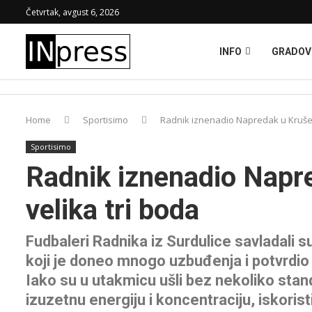
Četvrtak, avgust 6, 2026
INFO
GRADOV
Home
Sportisimo
Radnik iznenadio Napredak u Krušev
Sportisimo
Radnik iznenadio Napr
velika tri boda
Fudbaleri Radnika iz Surdulice savladali
koji je doneo mnogo uzbuđenja i potvrdio
Iako su u utakmicu ušli bez nekoliko stan
izuzetnu energiju i koncentraciju, iskori