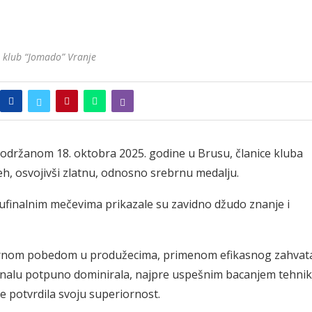
 klub “Jomado” Vranje
 održanom 18. oktobra 2025. godine u Brusu, članice kluba
h, osvojivši zlatnu, odnosno srebrnu medalju.
ufinalnim mečevima prikazale su zavidno džudo znanje i
larnom pobedom u produžecima, primenom efikasnog zahvat
inalu potpuno dominirala, najpre uspešnim bacanjem tehni
je potvrdila svoju superiornost.