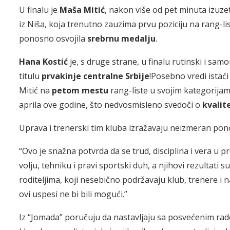
U finalu je
Maša Mitić
, nakon više od pet minuta izuz
iz Niša, koja trenutno zauzima prvu poziciju na rang-li
ponosno osvojila
srebrnu medalju
.
Hana Kostić
je, s druge strane, u finalu rutinski i sa
titulu
prvakinje centralne Srbije
!Posebno vredi istać
Mitić na
petom mestu
rang-liste u svojim kategorijama
aprila ove godine, što nedvosmisleno svedoči o
kvalit
Uprava i trenerski tim kluba izražavaju neizmeran po
“Ovo je snažna potvrda da se trud, disciplina i vera u 
volju, tehniku i pravi sportski duh, a njihovi rezultat
roditeljima, koji nesebično podržavaju klub, trenere i
ovi uspesi ne bi bili mogući.”
Iz “Jomada” poručuju da nastavljaju sa posvećenim rado