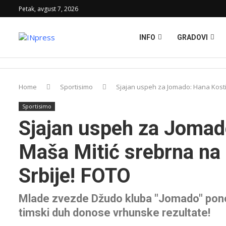
Petak, avgust 7, 2026
INFO
GRADOVI
Home
Sportisimo
Sjajan uspeh za Jomado: Hana Kostić
Sportisimo
Sjajan uspeh za Jomado
Maša Mitić srebrna na
Srbije! FOTO
Mlade zvezde Džudo kluba "Jomado" ponov
timski duh donose vrhunske rezultate!