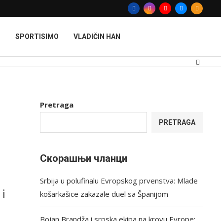
T
SPORTISIMO
VLADIČIN HAN
Pretraga
PRETRAGA
Скорашњи чланци
Srbija u polufinalu Evropskog prvenstva: Mlade
i
košarkašice zakazale duel sa Španijom
Bojan Brandža i srpska ekipa na krovu Evrope: