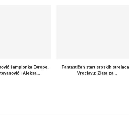
vković šampionka Evrope,
Fantastičan start srpskih strelaca
tevanović i Aleksa...
Vroclavu: Zlata za...