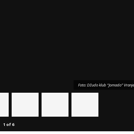
Foto: Džudo klub “Jomado” Vranj
1
of
6