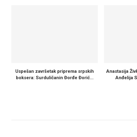
Uspešan završetak priprema srpskih
Anastasija Ži
boksera: Surduličanin Đorđe Đorić...
Anđelija S