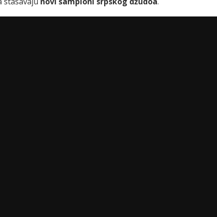
da stasavaju
novi šampioni srpskog džudoa
.