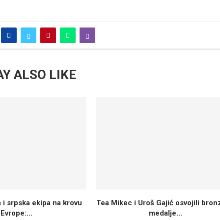
Y ALSO LIKE
 i srpska ekipa na krovu
Tea Mikec i Uroš Gajić osvojili bro
Evrope:...
medalje...