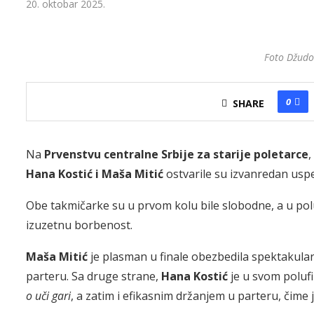
20. oktobar 2025.
Foto Džudo
0
SHARE
Na
Prvenstvu centralne Srbije za starije poletarce
,
Hana Kostić i Maša Mitić
ostvarile su izvanredan uspe
Obe takmičarke su u prvom kolu bile slobodne, a u pol
izuzetnu borbenost.
Maša Mitić
je plasman u finale obezbedila spektaku
parteru. Sa druge strane,
Hana Kostić
je u svom poluf
o uči gari
, a zatim i efikasnim držanjem u parteru, čime 