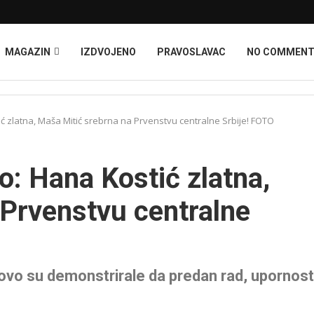
MAGAZIN
IZDVOJENO
PRAVOSLAVAC
NO COMMEN
 zlatna, Maša Mitić srebrna na Prvenstvu centralne Srbije! FOTO
: Hana Kostić zlatna,
 Prvenstvu centralne
o su demonstrirale da predan rad, upornost 