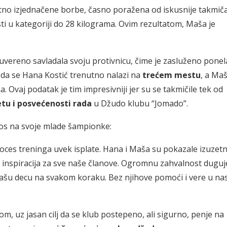
etno izjednačene borbe, časno poražena od iskusnije takmič
sti u kategoriji do 28 kilograma. Ovim rezultatom, Maša je
mouvereno savladala svoju protivnicu, čime je zasluženo ponel
i da se Hana Kostić trenutno nalazi na
trećem mestu
, a Ma
. Ovaj podatak je tim impresivniji jer su se takmičile tek od
etu i posvećenosti rada
u Džudo klubu “Jomado”.
nos na svoje mlade šampionke:
proces treninga uvek isplate. Hana i Maša su pokazale izuzet
i su inspiracija za sve naše članove. Ogromnu zahvalnost dug
 našu decu na svakom koraku. Bez njihove pomoći i vere u nas
m, uz jasan cilj da se klub postepeno, ali sigurno, penje na