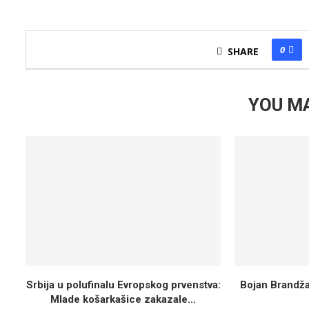
0
SHARE
YOU MA
Srbija u polufinalu Evropskog prvenstva:
Bojan Brandža
Mlade košarkašice zakazale...