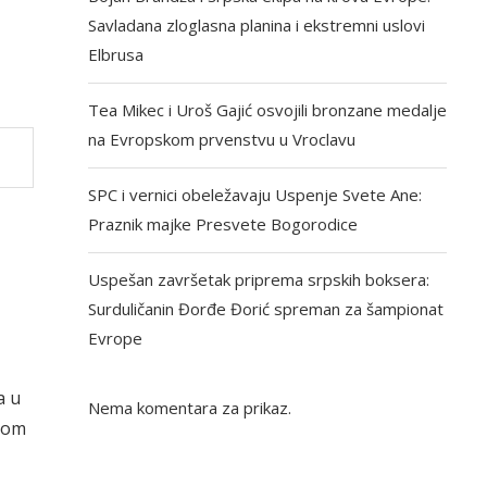
Savladana zloglasna planina i ekstremni uslovi
Elbrusa
Tea Mikec i Uroš Gajić osvojili bronzane medalje
na Evropskom prvenstvu u Vroclavu
SPC i vernici obeležavaju Uspenje Svete Ane:
Praznik majke Presvete Bogorodice
Uspešan završetak priprema srpskih boksera:
Surduličanin Đorđe Đorić spreman za šampionat
Evrope
a u
Nema komentara za prikaz.
kom