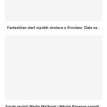
Fantastičan start srpskih strelaca u Vroclavu: Zlata za...
Srpski veslači Martin Mačković i Nikolaj Pimenov osvojili...