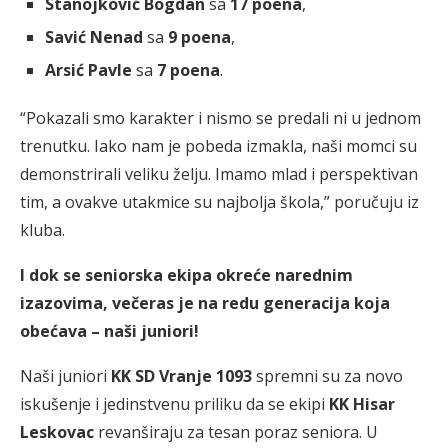
Stanojković Bogdan
sa
17 poena
,
Savić Nenad
sa
9 poena
,
Arsić Pavle
sa
7 poena
.
“Pokazali smo karakter i nismo se predali ni u jednom
trenutku. Iako nam je pobeda izmakla, naši momci su
demonstrirali veliku želju. Imamo mlad i perspektivan
tim, a ovakve utakmice su najbolja škola,” poručuju iz
kluba.
I dok se seniorska ekipa okreće narednim
izazovima, večeras je na redu generacija koja
obećava – naši juniori!
Naši juniori
KK SD Vranje 1093
spremni su za novo
iskušenje i jedinstvenu priliku da se ekipi
KK Hisar
Leskovac
revanširaju za tesan poraz seniora. U