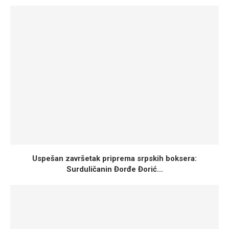
Uspešan završetak priprema srpskih boksera:
Surduličanin Đorđe Đorić...