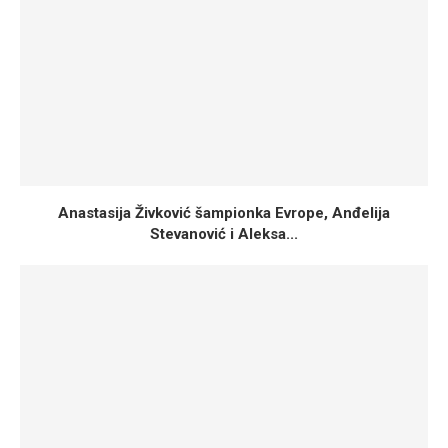
Anastasija Živković šampionka Evrope, Anđelija
Stevanović i Aleksa...