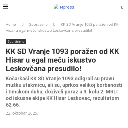
Home
Sportisimo
KK SD Vranje 1093 poražen od KK
Hisar u egal meču iskustvo Leskovčana presudilo!
Sportisimo
KK SD Vranje 1093 poražen od KK
Hisar u egal meču iskustvo
Leskovčana presudilo!
Košarkaši KK SD Vranje 1093 odigrali su pravu
mušku utakmicu, ali su, uprkos velikoj borbenosti
i timskom duhu, doživeli poraz u 3. kolu 2. MRLI
od iskusne ekipe KK Hisar Leskovac, rezultatom
62:66.
22. oktobar 2025.