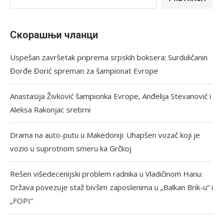
Скорашњи чланци
Uspešan završetak priprema srpskih boksera: Surduličanin
Đorđe Đorić spreman za šampionat Evrope
Anastasija Živković šampionka Evrope, Anđelija Stevanović i
Aleksa Rakonjac srebrni
Drama na auto-putu u Makedoniji: Uhapšen vozač koji je
vozio u suprotnom smeru ka Grčkoj
Rešen višedecenijski problem radnika u Vladičinom Hanu:
Država povezuje staž bivšim zaposlenima u „Balkan Brik-u“ i
„FOPI“