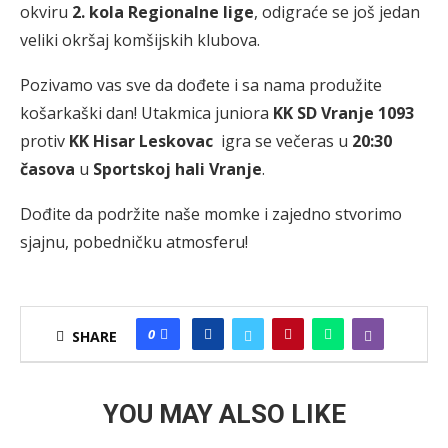
okviru
2. kola Regionalne lige
, odigraće se još jedan
veliki okršaj komšijskih klubova.
Pozivamo vas sve da dođete i sa nama produžite
košarkaški dan! Utakmica juniora
KK SD Vranje 1093
protiv
KK Hisar Leskovac
igra se večeras u
20:30
časova
u
Sportskoj hali Vranje
.
Dođite da podržite naše momke i zajedno stvorimo
sjajnu, pobedničku atmosferu!
0
SHARE
YOU MAY ALSO LIKE