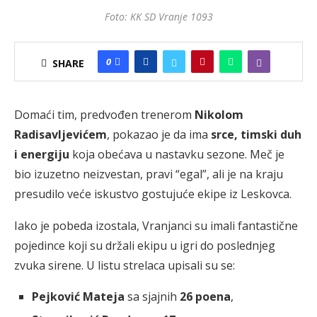
Foto: KK SD Vranje 1093
0
SHARE
Domaći tim, predvođen trenerom
Nikolom
Radisavljevićem
, pokazao je da ima
srce, timski duh
i energiju
koja obećava u nastavku sezone. Meč je
bio izuzetno neizvestan, pravi “egal”, ali je na kraju
presudilo veće iskustvo gostujuće ekipe iz Leskovca.
Iako je pobeda izostala, Vranjanci su imali fantastične
pojedince koji su držali ekipu u igri do poslednjeg
zvuka sirene. U listu strelaca upisali su se:
Pejković Mateja
sa sjajnih
26 poena
,