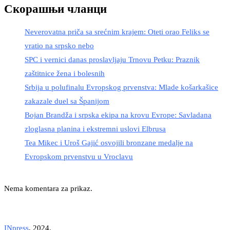
Скорашњи чланци
Neverovatna priča sa srećnim krajem: Oteti orao Feliks se
vratio na srpsko nebo
SPC i vernici danas proslavljaju Trnovu Petku: Praznik
zaštitnice žena i bolesnih
Srbija u polufinalu Evropskog prvenstva: Mlade košarkašice
zakazale duel sa Španijom
Bojan Brandža i srpska ekipa na krovu Evrope: Savladana
zloglasna planina i ekstremni uslovi Elbrusa
Tea Mikec i Uroš Gajić osvojili bronzane medalje na
Evropskom prvenstvu u Vroclavu
Nema komentara za prikaz.
INpress
, 2024.