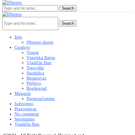
Search
Search
Info
INpress shorts
Gradovi
Vranje
Vranjska Banja
Vladičin Han
Trgovište
Surdulica
Bujanovac
Preševo
Bosilegrad
Magazin
Preporučujemo
Izdvojeno
Pravoslavac
No comment
Sportisimo
Vladičin Han