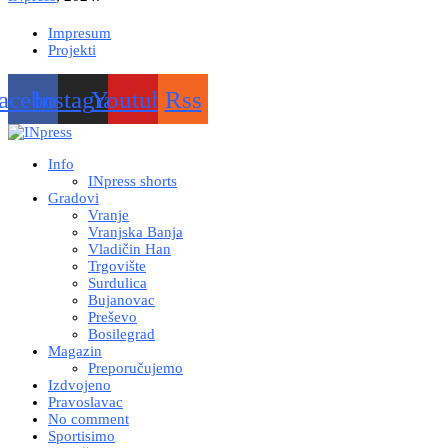
Impresum
Projekti
acebook
Instagram
Youtube
Rss
Info
INpress shorts
Gradovi
Vranje
Vranjska Banja
Vladičin Han
Trgovište
Surdulica
Bujanovac
Preševo
Bosilegrad
Magazin
Preporučujemo
Izdvojeno
Pravoslavac
No comment
Sportisimo