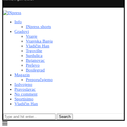
Info
INpress shorts
Gradovi
Vranje
Vranjska Banja
Vladičin Han
Trgovište
Surdulica
Bujanovac
Preševo
Bosilegrad
Magazin
Preporučujemo
Izdvojeno
Pravoslavac
No comment
Sportisimo
Vladičin Han
Search