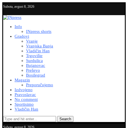
Subota, avgust 8, 2026
Info
INpress shorts
Gradovi
Vranje
Vranjska Banja
Vladičin Han
Trgovište
Surdulica
Bujanovac
Preševo
Bosilegrad
Magazin
Preporučujemo
Izdvojeno
Pravoslavac
No comment
Sportisimo
Vladičin Han
Search
Subota, avgust 8, 2026