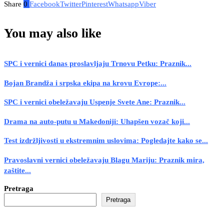
Share
0
Facebook
Twitter
Pinterest
Whatsapp
Viber
You may also like
SPC i vernici danas proslavljaju Trnovu Petku: Praznik...
Bojan Brandža i srpska ekipa na krovu Evrope:...
SPC i vernici obeležavaju Uspenje Svete Ane: Praznik...
Drama na auto-putu u Makedoniji: Uhapšen vozač koji...
Test izdržljivosti u ekstremnim uslovima: Pogledajte kako se...
Pravoslavni vernici obeležavaju Blagu Mariju: Praznik mira,
zaštite...
Pretraga
Pretraga