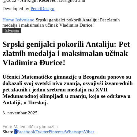
@2022 - All Right Reserved. Designed and
Developed by
PenciDesign
Home
Izdvojeno
Srpski genijalci pokorili Antaliju: Pet zlatnih
medalja i maksimalan učinak Vladimira Đurice!
Izdvojeno
Srpski genijalci pokorili Antaliju: Pet
zlatnih medalja i maksimalan učinak
Vladimira Đurice!
Učenici Matematičke gimnazije u Beogradu ponovo su
dokazali svoj svetski nivo znanja, osvojivši izvanrednih
pet zlatnih i jednu srebrnu medalju na XVII
Međunarodnoj olimpijadi u znanju, koja se održava u
Antaliji, u Turskoj.
3. novembar 2025.
Foto: Matematička gimnazija
Share
0
Facebook
Twitter
Pinterest
Whatsapp
Viber