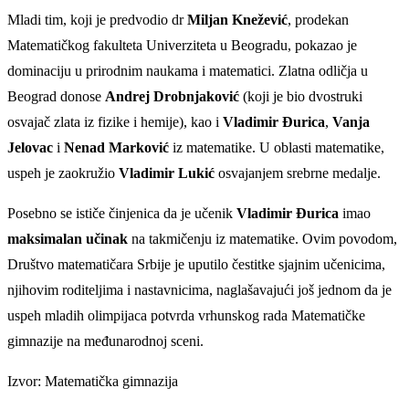
Mladi tim, koji je predvodio dr
Miljan Knežević
, prodekan
Matematičkog fakulteta Univerziteta u Beogradu, pokazao je
dominaciju u prirodnim naukama i matematici. Zlatna odličja u
Beograd donose
Andrej Drobnjaković
(koji je bio dvostruki
osvajač zlata iz fizike i hemije), kao i
Vladimir Đurica
,
Vanja
Jelovac
i
Nenad Marković
iz matematike. U oblasti matematike,
uspeh je zaokružio
Vladimir Lukić
osvajanjem srebrne medalje.
Posebno se ističe činjenica da je učenik
Vladimir Đurica
imao
maksimalan učinak
na takmičenju iz matematike. Ovim povodom,
Društvo matematičara Srbije je uputilo čestitke sjajnim učenicima,
njihovim roditeljima i nastavnicima, naglašavajući još jednom da je
uspeh mladih olimpijaca potvrda vrhunskog rada Matematičke
gimnazije na međunarodnoj sceni.
Izvor: Matematička gimnazija