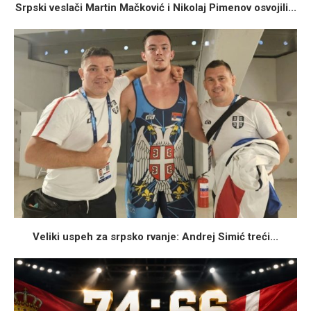
Srpski veslači Martin Mačković i Nikolaj Pimenov osvojili...
Veliki uspeh za srpsko rvanje: Andrej Simić treći...