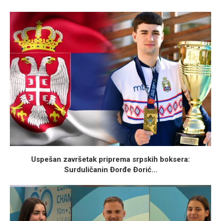
Uspešan završetak priprema srpskih boksera:
Surduličanin Đorđe Đorić...