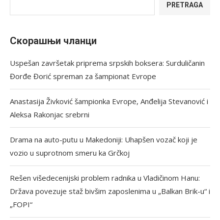
PRETRAGA
Скорашњи чланци
Uspešan završetak priprema srpskih boksera: Surduličanin
Đorđe Đorić spreman za šampionat Evrope
Anastasija Živković šampionka Evrope, Anđelija Stevanović i
Aleksa Rakonjac srebrni
Drama na auto-putu u Makedoniji: Uhapšen vozač koji je
vozio u suprotnom smeru ka Grčkoj
Rešen višedecenijski problem radnika u Vladičinom Hanu:
Država povezuje staž bivšim zaposlenima u „Balkan Brik-u“ i
„FOPI“