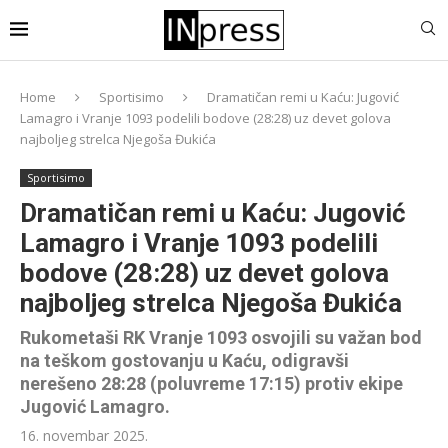
Home
Sportisimo
Dramatičan remi u Kaću: Jugović
Lamagro i Vranje 1093 podelili bodove (28:28) uz devet golova
najboljeg strelca Njegoša Đukića
Sportisimo
Dramatičan remi u Kaću: Jugović
Lamagro i Vranje 1093 podelili
bodove (28:28) uz devet golova
najboljeg strelca Njegoša Đukića
Rukometaši RK Vranje 1093 osvojili su važan bod
na teškom gostovanju u Kaću, odigravši
nerešeno 28:28 (poluvreme 17:15) protiv ekipe
Jugović Lamagro.
16. novembar 2025.