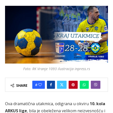
Foto: RK Vranje 1093 ilustracija inpress.rs
0
SHARE
Ova dramatična utakmica, odigrana u okviru
10. kola
ARKUS lige
, bila je obeležena velikom neizvesnošću i