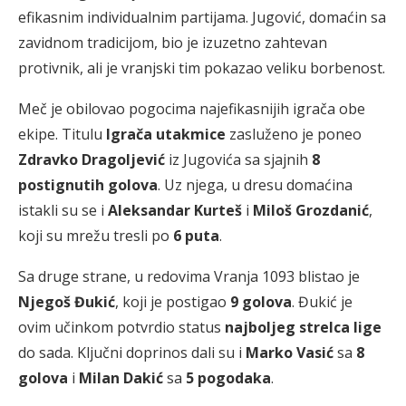
efikasnim individualnim partijama. Jugović, domaćin sa
zavidnom tradicijom, bio je izuzetno zahtevan
protivnik, ali je vranjski tim pokazao veliku borbenost.
Meč je obilovao pogocima najefikasnijih igrača obe
ekipe. Titulu
Igrača utakmice
zasluženo je poneo
Zdravko Dragoljević
iz Jugovića sa sjajnih
8
postignutih golova
. Uz njega, u dresu domaćina
istakli su se i
Aleksandar Kurteš
i
Miloš Grozdanić
,
koji su mrežu tresli po
6 puta
.
Sa druge strane, u redovima Vranja 1093 blistao je
Njegoš Đukić
, koji je postigao
9 golova
. Đukić je
ovim učinkom potvrdio status
najboljeg strelca lige
do sada. Ključni doprinos dali su i
Marko Vasić
sa
8
golova
i
Milan Dakić
sa
5 pogodaka
.