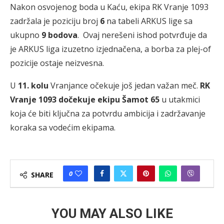
Nakon osvojenog boda u Kaću, ekipa RK Vranje 1093
zadržala je poziciju broj
6
na tabeli ARKUS lige sa
ukupno
9 bodova
. Ovaj nerešeni ishod potvrđuje da
je ARKUS liga izuzetno izjednačena, a borba za plej-of
pozicije ostaje neizvesna.
U
11. kolu
Vranjance očekuje još jedan važan meč.
RK
Vranje 1093 dočekuje ekipu Šamot 65
u utakmici
koja će biti ključna za potvrdu ambicija i zadržavanje
koraka sa vodećim ekipama.
0
SHARE
YOU MAY ALSO LIKE