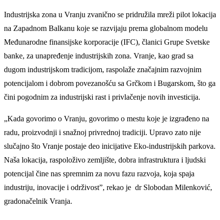
Industrijska zona u Vranju zvanično se pridružila mreži pilot lokacija
na Zapadnom Balkanu koje se razvijaju prema globalnom modelu
Međunarodne finansijske korporacije (IFC), članici Grupe Svetske
banke, za unapređenje industrijskih zona. Vranje, kao grad sa
dugom industrijskom tradicijom, raspolaže značajnim razvojnim
potencijalom i dobrom povezanošću sa Grčkom i Bugarskom, što ga
čini pogodnim za industrijski rast i privlačenje novih investicija.
„Kada govorimo o Vranju, govorimo o mestu koje je izgrađeno na
radu, proizvodnji i snažnoj privrednoj tradiciji. Upravo zato nije
slučajno što Vranje postaje deo inicijative Eko-industrijskih parkova.
Naša lokacija, raspoloživo zemljište, dobra infrastruktura i ljudski
potencijal čine nas spremnim za novu fazu razvoja, koja spaja
industriju, inovacije i održivost”, rekao je dr Slobodan Milenković,
gradonačelnik Vranja.