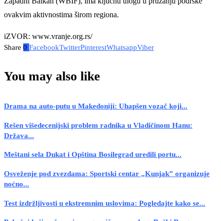
Zapadni Balkan (WBIF), ima ključnu ulogu u pružanju podrške
ovakvim aktivnostima širom regiona.
iZVOR: www.vranje.org.rs/
Share
0
Facebook
Twitter
Pinterest
Whatsapp
Viber
You may also like
Drama na auto-putu u Makedoniji: Uhapšen vozač koji...
Rešen višedecenijski problem radnika u Vladičinom Hanu:
Država...
Meštani sela Dukat i Opština Bosilegrad uredili portu...
Osveženje pod zvezdama: Sportski centar „Kunjak” organizuje
noćno...
Test izdržljivosti u ekstremnim uslovima: Pogledajte kako se...