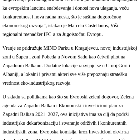
ka evropskim lancima snabdevanja i donosi nova ulaganja, veću
konkurentnost i nova radna mesta, što je suština dugoročnog
ekonomskog razvoja”, istakao je Marcelo Castellanos, Viši
regionalni menadžer IFC-a za Jugoistočnu Evropu.
Vranje se pridružuje MIND Parku u Kragujevcu, novoj industrijskoj
zoni u Šapcu i zoni Pobeda u Novom Sadu kao četvrti pilot na
Zapadnom Balkanu. Dodatne lokacije razvijaju se u Crnoj Gori i
Albaniji, a lokalni i privatni akteri sve više prepoznaju stratešku
vrednost eko-industrijskog razvoja.
U skladu sa politikama kao što su Evropski zeleni dogovor, Zelena
agenda za Zapadni Balkan i Ekonomski i investicioni plan za
Zapadni Balkan 2021–2027, ova inicijativa ima za cilj da podrži
industrijsku dekarbonizaciju i stvaranje održivih i konkurentnih
industrijskih zona. Evropska komisija, kroz Investicioni okvir za