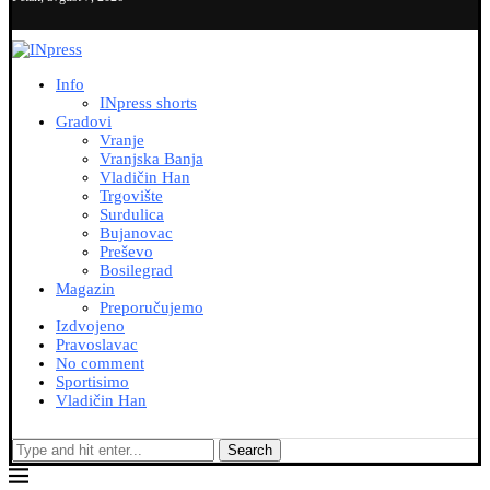
Info
INpress shorts
Gradovi
Vranje
Vranjska Banja
Vladičin Han
Trgovište
Surdulica
Bujanovac
Preševo
Bosilegrad
Magazin
Preporučujemo
Izdvojeno
Pravoslavac
No comment
Sportisimo
Vladičin Han
Search