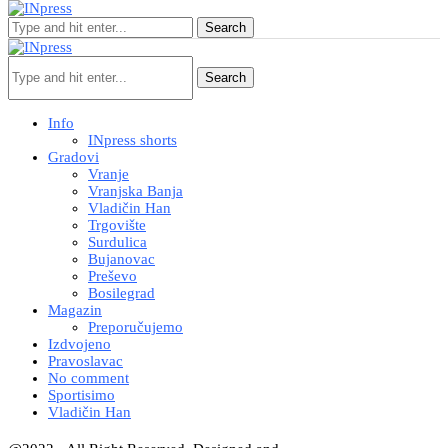
Search
Search
Info
INpress shorts
Gradovi
Vranje
Vranjska Banja
Vladičin Han
Trgovište
Surdulica
Bujanovac
Preševo
Bosilegrad
Magazin
Preporučujemo
Izdvojeno
Pravoslavac
No comment
Sportisimo
Vladičin Han