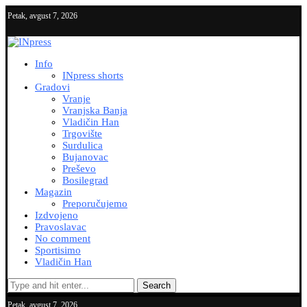
Petak, avgust 7, 2026
Info
INpress shorts
Gradovi
Vranje
Vranjska Banja
Vladičin Han
Trgovište
Surdulica
Bujanovac
Preševo
Bosilegrad
Magazin
Preporučujemo
Izdvojeno
Pravoslavac
No comment
Sportisimo
Vladičin Han
Search
Petak, avgust 7, 2026