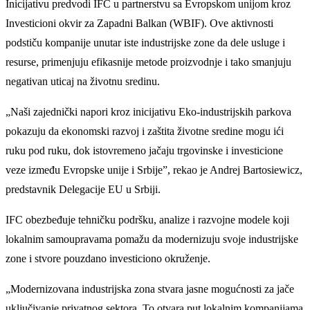
Inicijativu predvodi IFC u partnerstvu sa Evropskom unijom kroz
Investicioni okvir za Zapadni Balkan (WBIF). Ove aktivnosti
podstiču kompanije unutar iste industrijske zone da dele usluge i
resurse, primenjuju efikasnije metode proizvodnje i tako smanjuju
negativan uticaj na životnu sredinu.
„Naši zajednički napori kroz inicijativu Eko-industrijskih parkova
pokazuju da ekonomski razvoj i zaštita životne sredine mogu ići
ruku pod ruku, dok istovremeno jačaju trgovinske i investicione
veze između Evropske unije i Srbije”, rekao je Andrej Bartosiewicz,
predstavnik Delegacije EU u Srbiji.
IFC obezbeđuje tehničku podršku, analize i razvojne modele koji
lokalnim samoupravama pomažu da modernizuju svoje industrijske
zone i stvore pouzdano investiciono okruženje.
„Modernizovana industrijska zona stvara jasne mogućnosti za jače
uključivanje privatnog sektora. To otvara put lokalnim kompanijama