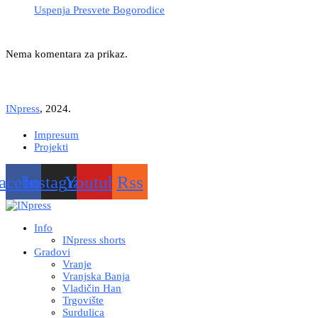
Uspenja Presvete Bogorodice
Nema komentara za prikaz.
INpress
, 2024.
Impresum
Projekti
acebook
Instagram
Youtube
Rss
Info
INpress shorts
Gradovi
Vranje
Vranjska Banja
Vladičin Han
Trgovište
Surdulica