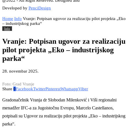
@2022 - All Right Reserved. Designed and
Developed by
PenciDesign
Home
Info
Vranje: Potpisan ugovor za realizaciju pilot projekta „Eko
– industrijskog parka“
Info
Vranje: Potpisan ugovor za realizaciju
pilot projekta „Eko – industrijskog
parka“
28. novembar 2025.
Foto: Grad Vranje
Share
0
Facebook
Twitter
Pinterest
Whatsapp
Viber
Gradonačelnik Vranja dr Slobodan Milenković i Viši regionalni
menadžer IFC-a za Jugoistočnu Evropu, Marcelo Castellanos,
potpisali su Ugovor za realizaciju pilot projekta „Eko – industrijskog
parka“.