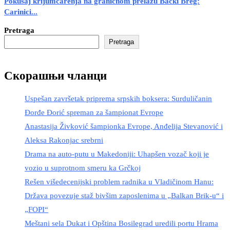
Pokušaj krijumčarenja na graničnom prelazu Bački Breg:
Carinici...
Pretraga
Pretraga
Скорашњи чланци
Uspešan završetak priprema srpskih boksera: Surduličanin
Đorđe Đorić spreman za šampionat Evrope
Anastasija Živković šampionka Evrope, Anđelija Stevanović i
Aleksa Rakonjac srebrni
Drama na auto-putu u Makedoniji: Uhapšen vozač koji je
vozio u suprotnom smeru ka Grčkoj
Rešen višedecenijski problem radnika u Vladičinom Hanu:
Država povezuje staž bivšim zaposlenima u „Balkan Brik-u“ i
„FOPI“
Meštani sela Dukat i Opština Bosilegrad uredili portu Hrama