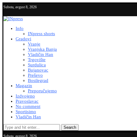
Subota, avgust 8, 2026
Info
INpress shorts
Gradovi
Vranje
Vranjska Banja
Vladičin Han
Trgovište
Surdulica
Bujanovac
Preševo
Bosilegrad
Magazin
Preporučujemo
Izdvojeno
Pravoslavac
No comment
Sportisimo
Vladičin Han
Search
Subota, avgust 8, 2026