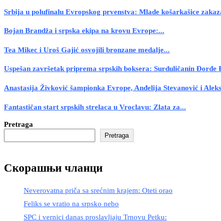
Srbija u polufinalu Evropskog prvenstva: Mlade košarkašice zakaza
Bojan Brandža i srpska ekipa na krovu Evrope:...
Tea Mikec i Uroš Gajić osvojili bronzane medalje...
Uspešan završetak priprema srpskih boksera: Surduličanin Đorđe Đ
Anastasija Živković šampionka Evrope, Anđelija Stevanović i Aleks
Fantastičan start srpskih strelaca u Vroclavu: Zlata za...
Pretraga
Pretraga
Скорашњи чланци
Neverovatna priča sa srećnim krajem: Oteti orao
Feliks se vratio na srpsko nebo
SPC i vernici danas proslavljaju Trnovu Petku: