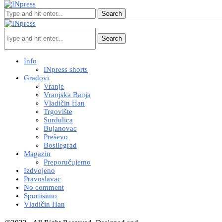
Search
Search
Info
INpress shorts
Gradovi
Vranje
Vranjska Banja
Vladičin Han
Trgovište
Surdulica
Bujanovac
Preševo
Bosilegrad
Magazin
Preporučujemo
Izdvojeno
Pravoslavac
No comment
Sportisimo
Vladičin Han