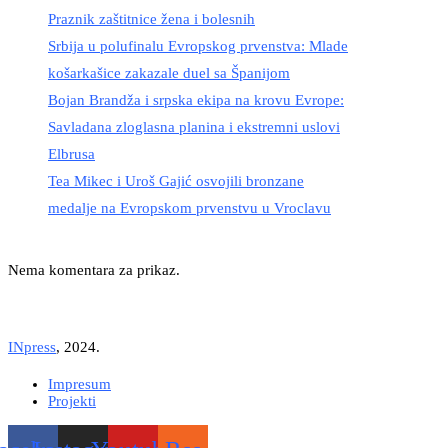
Praznik zaštitnice žena i bolesnih
Srbija u polufinalu Evropskog prvenstva: Mlade
košarkašice zakazale duel sa Španijom
Bojan Brandža i srpska ekipa na krovu Evrope:
Savladana zloglasna planina i ekstremni uslovi
Elbrusa
Tea Mikec i Uroš Gajić osvojili bronzane
medalje na Evropskom prvenstvu u Vroclavu
Nema komentara za prikaz.
INpress
, 2024.
Impresum
Projekti