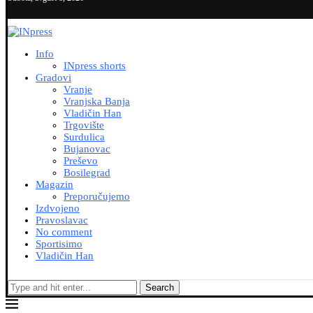
Info
INpress shorts
Gradovi
Vranje
Vranjska Banja
Vladičin Han
Trgovište
Surdulica
Bujanovac
Preševo
Bosilegrad
Magazin
Preporučujemo
Izdvojeno
Pravoslavac
No comment
Sportisimo
Vladičin Han
Search