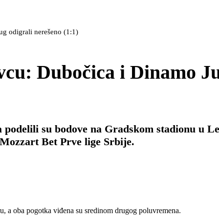
g odigrali nerešeno (1:1)
vcu: Dubočica i Dinamo J
 podelili su bodove na Gradskom stadionu u L
 Mozzart Bet Prve lige Srbije.
u, a oba pogotka viđena su sredinom drugog poluvremena.