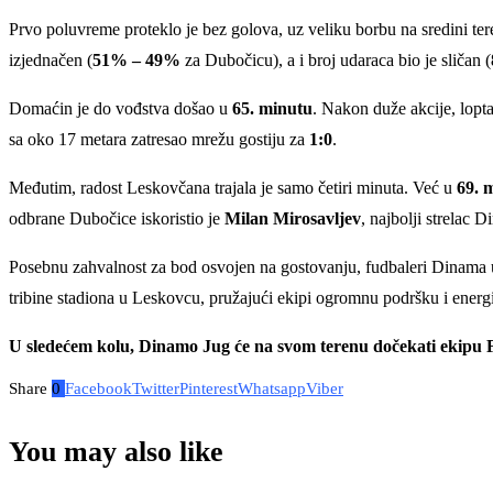
Prvo poluvreme proteklo je bez golova, uz veliku borbu na sredini tere
izjednačen (
51% – 49%
za Dubočicu), a i broj udaraca bio je sličan (
Domaćin je do vođstva došao u
65. minutu
. Nakon duže akcije, lopta
sa oko 17 metara zatresao mrežu gostiju za
1:0
.
Međutim, radost Leskovčana trajala je samo četiri minuta. Već u
69. 
odbrane Dubočice iskoristio je
Milan Mirosavljev
, najbolji strelac 
Posebnu zahvalnost za bod osvojen na gostovanju, fudbaleri Dinama u
tribine stadiona u Leskovcu, pružajući ekipi ogromnu podršku i energi
U sledećem kolu, Dinamo Jug će na svom terenu dočekati ekipu 
Share
0
Facebook
Twitter
Pinterest
Whatsapp
Viber
You may also like