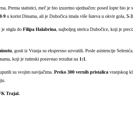
na. Prema statistici, meč je bio izuzetno ujednačen: posed lopte bio je 
8-9
u korist Dinama, ali je Dubočica imala više šuteva u okvir gola,
5-3
 je stigla do
Filipa Halabrina
, najboljeg strelca Dubočice, koji je pre
minutu
, gosti iz Vranja su ekspresno uzvratili. Posle asistencije Selenić
Dinama, koji je rutinski poravnao rezultat na
1:1
.
putili su svojim navijačima.
Preko 300 vernih pristalica
vranjskog kl
ju.
FK Trajal.