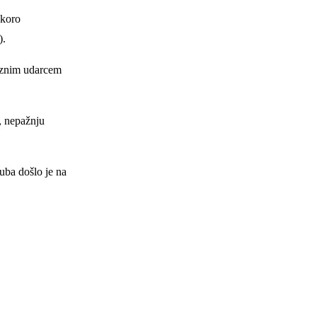
skoro
).
ciznim udarcem
a, nepažnju
uba došlo je na