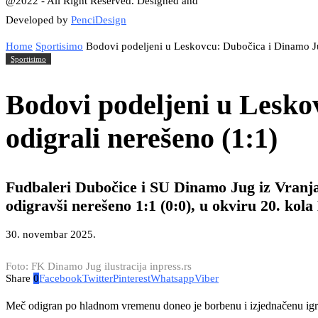
@2022 - All Right Reserved. Designed and
Developed by
PenciDesign
Home
Sportisimo
Bodovi podeljeni u Leskovcu: Dubočica i Dinamo Ju
Sportisimo
Bodovi podeljeni u Lesko
odigrali nerešeno (1:1)
Fudbaleri Dubočice i SU Dinamo Jug iz Vranja
odigravši nerešeno 1:1 (0:0), u okviru 20. kola
30. novembar 2025.
Foto: FK Dinamo Jug ilustracija inpress.rs
Share
0
Facebook
Twitter
Pinterest
Whatsapp
Viber
Meč odigran po hladnom vremenu doneo je borbenu i izjednačenu igr