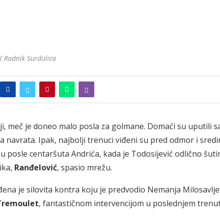
K Radnik Surdulica
niji, meč je doneo malo posla za golmane. Domaći su uputili 
va navrata. Ipak, najbolji trenuci viđeni su pred odmor i sre
u posle centaršuta Andrića, kada je Todosijević odlično šuti
ika,
Ranđelović
, spasio mrežu.
đena je silovita kontra koju je predvodio Nemanja Milosavljev
Tremoulet
, fantastičnom intervencijom u poslednjem trenu