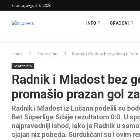
Subota, avgust 8, 2026
INFO
GRADOVI
Home
Sportisimo
Radnik i Mladost bez golova u Surdu
Sportisimo
Radnik i Mladost bez go
promašio prazan gol z
Radnik i Mladost iz Lučana podelili su bo
Bet Superlige Srbije rezultatom 0:0. U spo
najpravedniji ishod, iako je Radnik u sam
sjajan niz pobeda. Surduličani su i ovim r