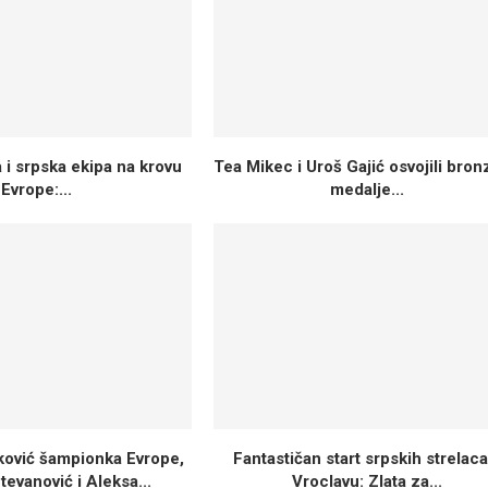
 i srpska ekipa na krovu
Tea Mikec i Uroš Gajić osvojili bro
Evrope:...
medalje...
vković šampionka Evrope,
Fantastičan start srpskih strelaca
tevanović i Aleksa...
Vroclavu: Zlata za...