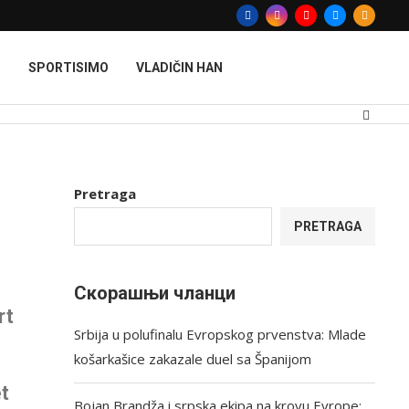
T
SPORTISIMO
VLADIČIN HAN
Pretraga
PRETRAGA
Скорашњи чланци
rt
Srbija u polufinalu Evropskog prvenstva: Mlade
košarkašice zakazale duel sa Španijom
et
Bojan Brandža i srpska ekipa na krovu Evrope: