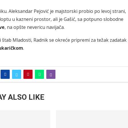
iku. Aleksandar Pejović je majstorski probio po levoj strani,
loptu u kazneni prostor, ali je Gašić, sa potpuno slobodne
ve
, na opšte nevericu navijača.
i štab Mladosti, Radnik se okreće pripremi za težak zadatak
ukaričkom
.
Y ALSO LIKE