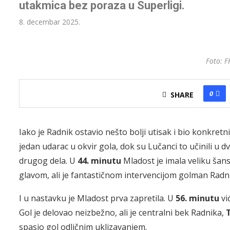
utakmica bez poraza u Superligi.
8. decembar 2025.
Foto: F
0
SHARE
Iako je Radnik ostavio nešto bolji utisak i bio konkret
jedan udarac u okvir gola, dok su Lučanci to učinili u d
drugog dela. U
44. minutu
Mladost je imala veliku šans
glavom, ali je fantastičnom intervencijom golman Radn
I u nastavku je Mladost prva zapretila. U
56. minutu
vi
Gol je delovao neizbežno, ali je centralni bek Radnika,
spasio gol odličnim uklizavanjem.