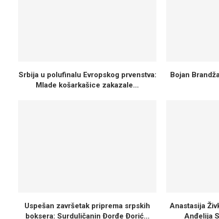
Srbija u polufinalu Evropskog prvenstva:
Bojan Brandža
Mlade košarkašice zakazale...
Uspešan završetak priprema srpskih
Anastasija Ži
boksera: Surduličanin Đorđe Đorić...
Anđelija S