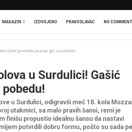
MAGAZIN
IZDVOJENO
PRAVOSLAVAC
NO COMMEN
lici! Gašić promašio prazan gol za pobedu!
lova u Surdulici! Gašić
a pobedu!
dove u Surdulici, odigravši meč 18. kola Mozza
roj utakmici, sa malo pravih šansi, remi je
om finišu propustio idealnu šansu da nastavi
emijem potvrdili dobru formu, pošto su sada p