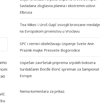
Savladana zloglasna planina i ekstremni uslovi
Elbrusa
Tea Mikec i Uroš Gajić osvojili bronzane medalje
na Evropskom prvenstvu u Vroclavu
SPC i vernici obeležavaju Uspenje Svete Ane:
Praznik majke Presvete Bogorodice
samo
Uspešan završetak priprema srpskih boksera:
dinom
Surduličanin Đorđe Đorić spreman za šampionat
Evrope
rao
Nema komentara za prikaz.
ić.
tku