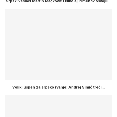
Srpski veslači Martin Mačković i Nikolaj Pimenov osvojili...
Veliki uspeh za srpsko rvanje: Andrej Simić treći...