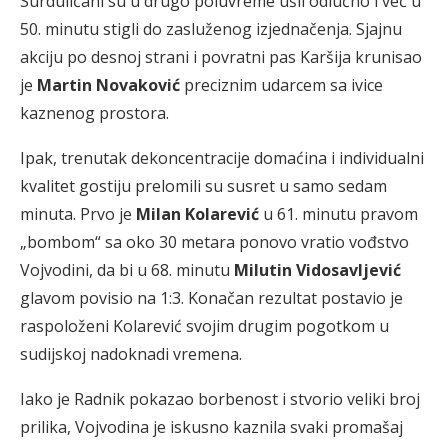
Surduličani su u drugo poluvreme ušli odlučno i već u
50. minutu stigli do zasluženog izjednačenja. Sjajnu
akciju po desnoj strani i povratni pas Karšija krunisao
je
Martin Novaković
preciznim udarcem sa ivice
kaznenog prostora.
Ipak, trenutak dekoncentracije domaćina i individualni
kvalitet gostiju prelomili su susret u samo sedam
minuta. Prvo je
Milan Kolarević
u 61. minutu pravom
„bombom“ sa oko 30 metara ponovo vratio vođstvo
Vojvodini, da bi u 68. minutu
Milutin Vidosavljević
glavom povisio na 1:3. Konačan rezultat postavio je
raspoloženi Kolarević svojim drugim pogotkom u
sudijskoj nadoknadi vremena.
Iako je Radnik pokazao borbenost i stvorio veliki broj
prilika, Vojvodina je iskusno kaznila svaki promašaj