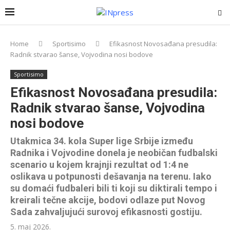
Home
Sportisimo
Efikasnost Novosađana presudila:
Radnik stvarao šanse, Vojvodina nosi bodove
Sportisimo
Efikasnost Novosađana presudila:
Radnik stvarao šanse, Vojvodina
nosi bodove
Utakmica 34. kola Super lige Srbije između
Radnika i Vojvodine donela je neobičan fudbalski
scenario u kojem krajnji rezultat od 1:4 ne
oslikava u potpunosti dešavanja na terenu. Iako
su domaći fudbaleri bili ti koji su diktirali tempo i
kreirali tečne akcije, bodovi odlaze put Novog
Sada zahvaljujući surovoj efikasnosti gostiju.
5. maj 2026.