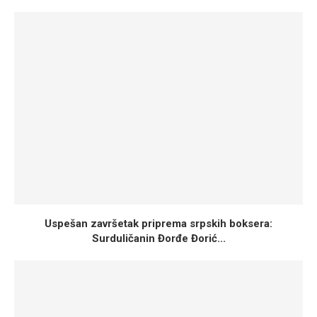
Uspešan završetak priprema srpskih boksera:
Surduličanin Đorđe Đorić...