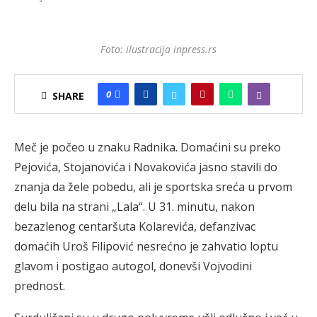
Foto: ilustracija inpress.rs
0
SHARE
Meč je počeo u znaku Radnika. Domaćini su preko
Pejovića, Stojanovića i Novakovića jasno stavili do
znanja da žele pobedu, ali je sportska sreća u prvom
delu bila na strani „Lala“. U 31. minutu, nakon
bezazlenog centaršuta Kolarevića, defanzivac
domaćih Uroš Filipović nesrećno je zahvatio loptu
glavom i postigao autogol, donevši Vojvodini
prednost.