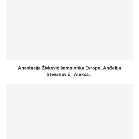
Anastasija Živković šampionka Evrope, Anđelija
Stevanović i Aleksa...