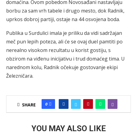
domaćina. Ovom pobedom Novosađani nastavljaju
borbu za sam vrh tabele i drugo mesto, dok Radnik,
uprkos dobroj partiji, ostaje na 44 osvojena boda.
Publika u Surdulici imala je priliku da vidi sadržajan
meč pun lepih poteza, ali će se ovaj duel pamtiti po
nerealno visokom rezultatu u korist gostiju, s
obzirom na viđenu inicijativu i trud domaćeg tima. U
narednom kolu, Radnik očekuje gostovanje ekipi
Železničara.
0
SHARE
YOU MAY ALSO LIKE