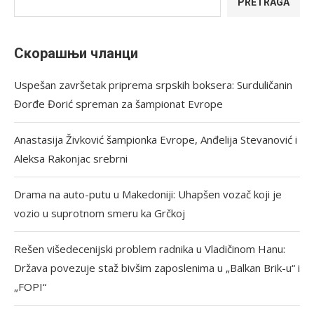
PRETRAGA
Скорашњи чланци
Uspešan završetak priprema srpskih boksera: Surduličanin
Đorđe Đorić spreman za šampionat Evrope
Anastasija Živković šampionka Evrope, Anđelija Stevanović i
Aleksa Rakonjac srebrni
Drama na auto-putu u Makedoniji: Uhapšen vozač koji je
vozio u suprotnom smeru ka Grčkoj
Rešen višedecenijski problem radnika u Vladičinom Hanu:
Država povezuje staž bivšim zaposlenima u „Balkan Brik-u“ i
„FOPI“