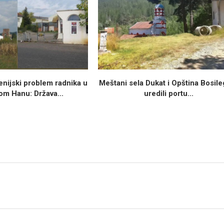
nijski problem radnika u
Meštani sela Dukat i Opština Bosil
om Hanu: Država...
uredili portu...