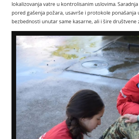
lokalizovanja vatre u kontrolisanim uslovima. Saradnj
pored gašenja požara, usavrše i protokole ponašanja u
bezbednosti unutar same kasarne, ali i šire društvene 