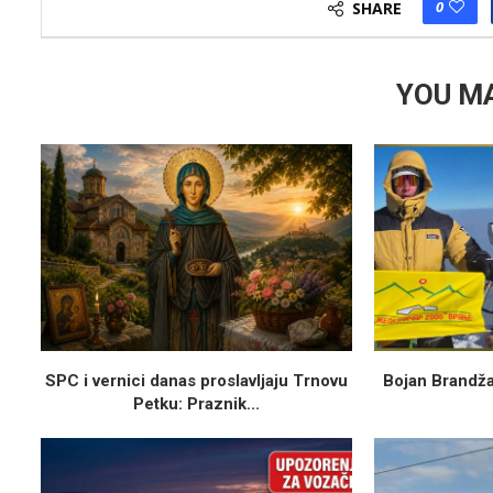
0
SHARE
YOU MA
SPC i vernici danas proslavljaju Trnovu
Bojan Brandža
Petku: Praznik...