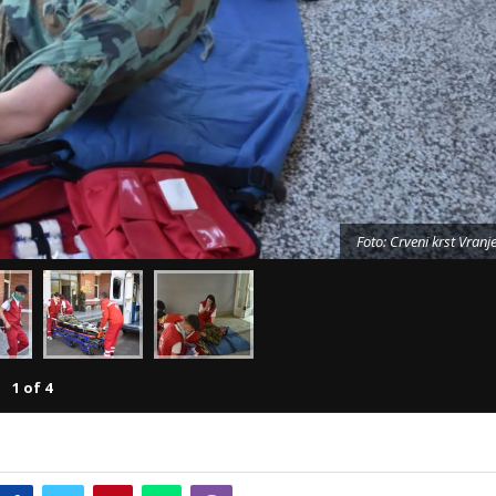
Foto: Crveni krst Vranj
1
of
4