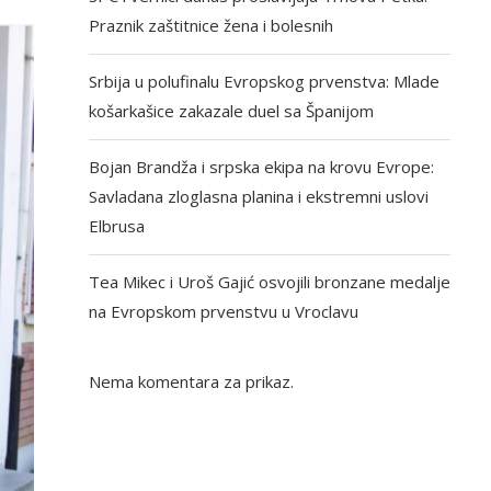
Praznik zaštitnice žena i bolesnih
Srbija u polufinalu Evropskog prvenstva: Mlade
košarkašice zakazale duel sa Španijom
Bojan Brandža i srpska ekipa na krovu Evrope:
Savladana zloglasna planina i ekstremni uslovi
Elbrusa
Tea Mikec i Uroš Gajić osvojili bronzane medalje
na Evropskom prvenstvu u Vroclavu
Nema komentara za prikaz.