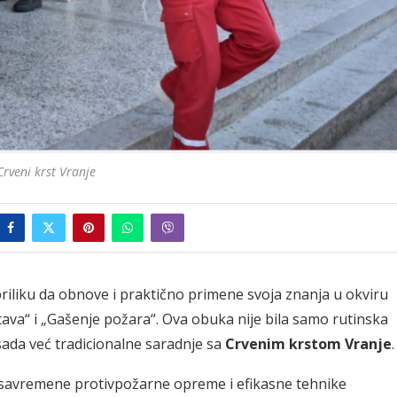
Crveni krst Vranje
priliku da obnove i praktično primene svoja znanja u okviru
ava“ i „Gašenje požara“. Ova obuka nije bila samo rutinska
sada već tradicionalne saradnje sa
Crvenim krstom Vranje
.
 savremene protivpožarne opreme i efikasne tehnike