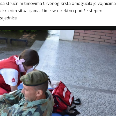
a sa stručnim timovima Crvenog krsta omogućila je vojnicima
 kriznim situacijama, čime se direktno podiže stepen
zajednice.