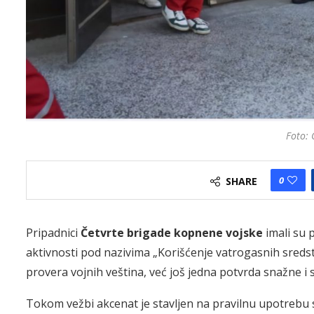
Foto: 
0
SHARE
Pripadnici
Četvrte brigade kopnene vojske
imali su 
aktivnosti pod nazivima „Korišćenje vatrogasnih sredst
provera vojnih veština, već još jedna potvrda snažne i 
Tokom vežbi akcenat je stavljen na pravilnu upotrebu