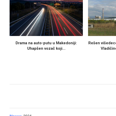
Drama na auto-putu u Makedoniji:
Rešen višedece
Uhapšen vozač koji...
Vladičin