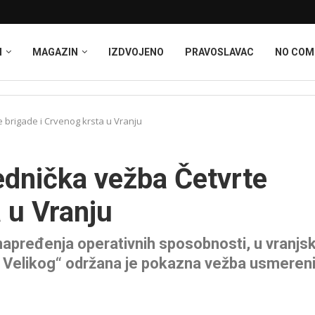
I
MAGAZIN
IZDVOJENO
PRAVOSLAVAC
NO CO
e brigade i Crvenog krsta u Vranju
jednička vežba Četvrte
 u Vranju
napređenja operativnih sposobnosti, u vranjsk
ša Velikog“ održana je pokazna vežba usmeren