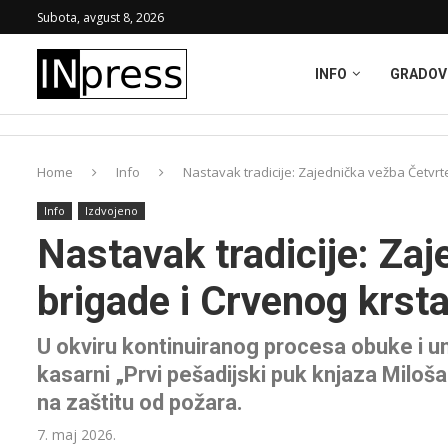
Subota, avgust 8, 2026
INFO
GRADOV
Home
Info
Nastavak tradicije: Zajednička vežba Četvrt
Info
Izdvojeno
Nastavak tradicije: Za
brigade i Crvenog krsta
U okviru kontinuiranog procesa obuke i u
kasarni „Prvi pešadijski puk knjaza Milo
na zaštitu od požara.
7. maj 2026.