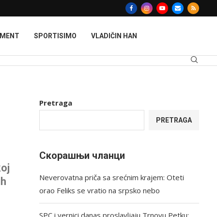
MMENT
SPORTISIMO
VLADIČIN HAN
Pretraga
PRETRAGA
Скорашњи чланци
oj
Neverovatna priča sa srećnim krajem: Oteti
ih
orao Feliks se vratio na srpsko nebo
SPC i vernici danas proslavljaju Trnovu Petku: