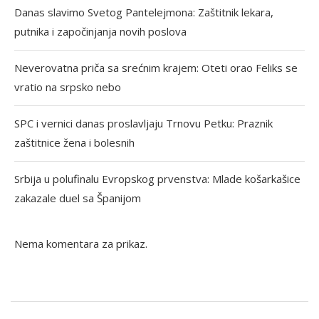
Danas slavimo Svetog Pantelejmona: Zaštitnik lekara,
putnika i započinjanja novih poslova
Neverovatna priča sa srećnim krajem: Oteti orao Feliks se
vratio na srpsko nebo
SPC i vernici danas proslavljaju Trnovu Petku: Praznik
zaštitnice žena i bolesnih
Srbija u polufinalu Evropskog prvenstva: Mlade košarkašice
zakazale duel sa Španijom
Nema komentara za prikaz.