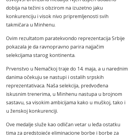
dobija na težini s obzirom na izuzetno jaku
konkurenciju i visok nivo pripremljenosti svih
takmičara u Minhenu.
Ovim rezultatom paratekvondo reprezentacija Srbije
pokazala je da ravnopravno parira najjačim
selekcijama starog kontinenta.
Prvenstvo u Nemačkoj traje do 14. maja, a u narednim
danima očekuju se nastupi i ostalih srpskih
reprezentativaca. Naša selekcija, predvođena
iskusnim trenerima, u Minhenu nastupa u brojnom
sastavu, sa visokim ambicijama kako u muškoj, tako i
u ženskoj konkurenciji.
Ove medalje služe kao odličan vetar u leđa ostatku
tima za predstojeće eliminacione borbe i borbe za