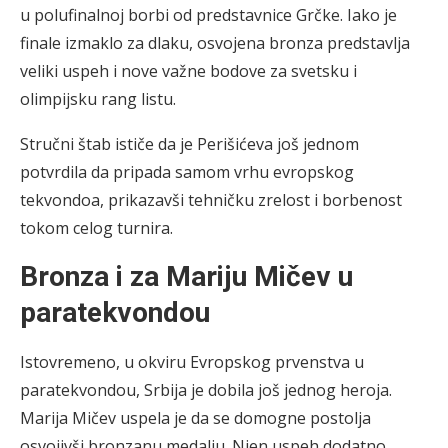
u polufinalnoj borbi od predstavnice Grčke. Iako je
finale izmaklo za dlaku, osvojena bronza predstavlja
veliki uspeh i nove važne bodove za svetsku i
olimpijsku rang listu.
Stručni štab ističe da je Perišićeva još jednom
potvrdila da pripada samom vrhu evropskog
tekvondoa, prikazavši tehničku zrelost i borbenost
tokom celog turnira.
Bronza i za Mariju Mičev u
paratekvondou
Istovremeno, u okviru Evropskog prvenstva u
paratekvondou, Srbija je dobila još jednog heroja.
Marija Mičev uspela je da se domogne postolja
osvojivši bronzanu medalju. Njen uspeh dodatno