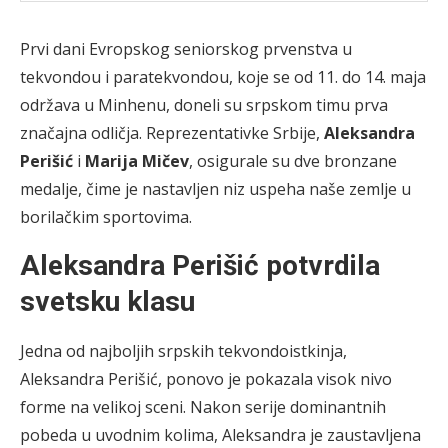
Prvi dani Evropskog seniorskog prvenstva u
tekvondou i paratekvondou, koje se od 11. do 14. maja
održava u Minhenu, doneli su srpskom timu prva
značajna odličja. Reprezentativke Srbije,
Aleksandra
Perišić
i
Marija Mičev
, osigurale su dve bronzane
medalje, čime je nastavljen niz uspeha naše zemlje u
borilačkim sportovima.
Aleksandra Perišić potvrdila
svetsku klasu
Jedna od najboljih srpskih tekvondoistkinja,
Aleksandra Perišić, ponovo je pokazala visok nivo
forme na velikoj sceni. Nakon serije dominantnih
pobeda u uvodnim kolima, Aleksandra je zaustavljena