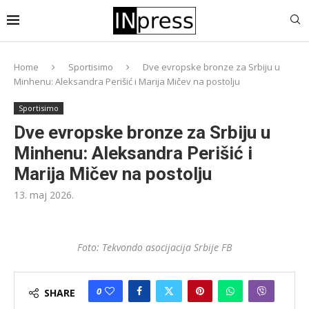
Home
Sportisimo
Dve evropske bronze za Srbiju u
Minhenu: Aleksandra Perišić i Marija Mičev na postolju
Sportisimo
Dve evropske bronze za Srbiju u
Minhenu: Aleksandra Perišić i
Marija Mičev na postolju
13. maj 2026.
Foto: Tekvondo asocijacija Srbije FB
0
SHARE