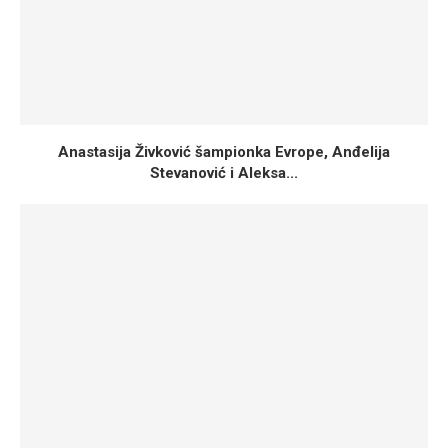
Anastasija Živković šampionka Evrope, Anđelija
Stevanović i Aleksa...