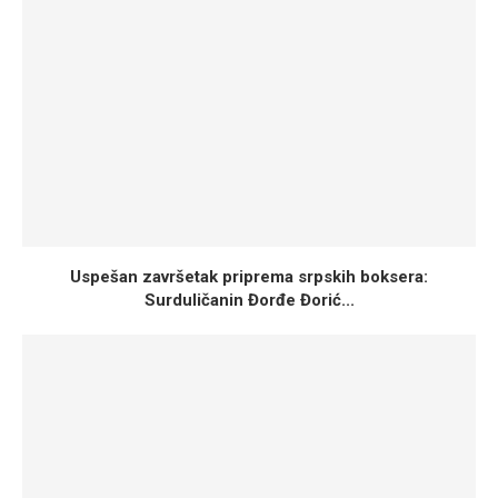
Uspešan završetak priprema srpskih boksera:
Surduličanin Đorđe Đorić...