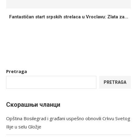
Fantastičan start srpskih strelaca u Vroclavu: Zlata za...
Pretraga
PRETRAGA
Скорашњи чланци
Opština Bosilegrad i građani uspešno obnovili Crkvu Svetog
Ilije u selu Gložje