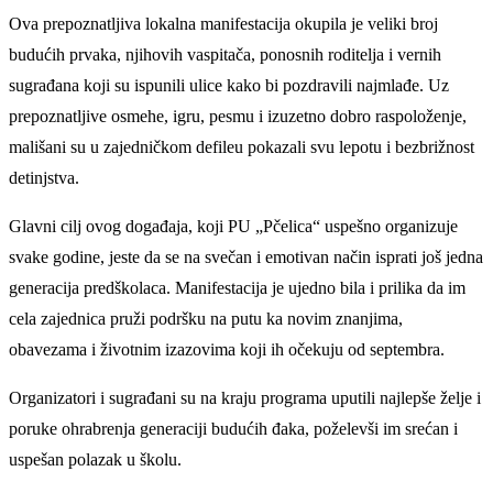
Ova prepoznatljiva lokalna manifestacija okupila je veliki broj
budućih prvaka, njihovih vaspitača, ponosnih roditelja i vernih
sugrađana koji su ispunili ulice kako bi pozdravili najmlađe. Uz
prepoznatljive osmehe, igru, pesmu i izuzetno dobro raspoloženje,
mališani su u zajedničkom defileu pokazali svu lepotu i bezbrižnost
detinjstva.
Glavni cilj ovog događaja, koji PU „Pčelica“ uspešno organizuje
svake godine, jeste da se na svečan i emotivan način isprati još jedna
generacija predškolaca. Manifestacija je ujedno bila i prilika da im
cela zajednica pruži podršku na putu ka novim znanjima,
obavezama i životnim izazovima koji ih očekuju od septembra.
Organizatori i sugrađani su na kraju programa uputili najlepše želje i
poruke ohrabrenja generaciji budućih đaka, poželevši im srećan i
uspešan polazak u školu.