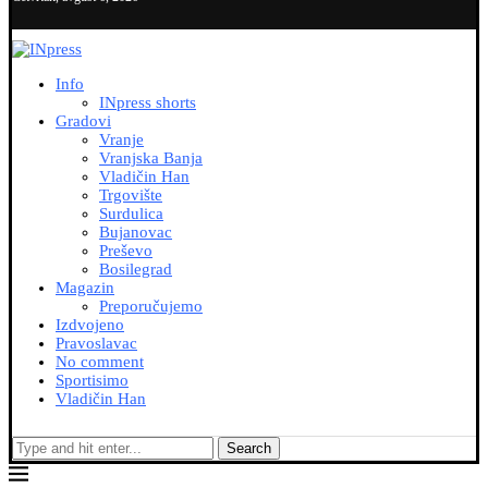
Info
INpress shorts
Gradovi
Vranje
Vranjska Banja
Vladičin Han
Trgovište
Surdulica
Bujanovac
Preševo
Bosilegrad
Magazin
Preporučujemo
Izdvojeno
Pravoslavac
No comment
Sportisimo
Vladičin Han
Search