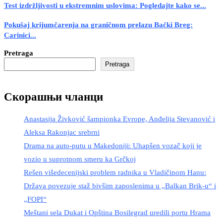
Test izdržljivosti u ekstremnim uslovima: Pogledajte kako se...
Pokušaj krijumčarenja na graničnom prelazu Bački Breg:
Carinici...
Pretraga
Pretraga
Скорашњи чланци
Anastasija Živković šampionka Evrope, Anđelija Stevanović i
Aleksa Rakonjac srebrni
Drama na auto-putu u Makedoniji: Uhapšen vozač koji je
vozio u suprotnom smeru ka Grčkoj
Rešen višedecenijski problem radnika u Vladičinom Hanu:
Država povezuje staž bivšim zaposlenima u „Balkan Brik-u“ i
„FOPI“
Meštani sela Dukat i Opština Bosilegrad uredili portu Hrama