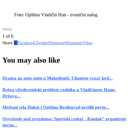
Foto: Opština Vladičin Han - zvanični nalog
1
of
6
Share
0
Facebook
Twitter
Pinterest
Whatsapp
Viber
You may also like
Drama na auto-putu u Makedoniji: Uhapšen vozač koji...
Rešen višedecenijski problem radnika u Vladičinom Hanu:
Država...
Meštani sela Dukat i Opština Bosilegrad uredili portu...
Osveženje pod zvezdama: Sportski centar „Kunjak” organizuje
noćno...