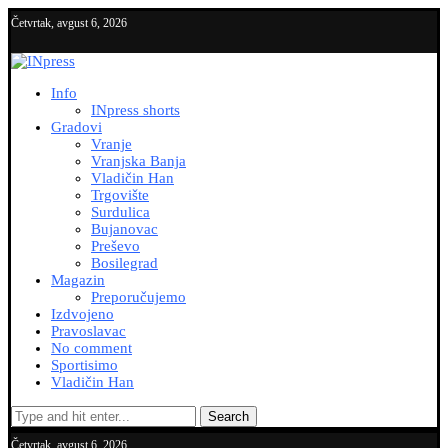
Četvrtak, avgust 6, 2026
Info
INpress shorts
Gradovi
Vranje
Vranjska Banja
Vladičin Han
Trgovište
Surdulica
Bujanovac
Preševo
Bosilegrad
Magazin
Preporučujemo
Izdvojeno
Pravoslavac
No comment
Sportisimo
Vladičin Han
Search
Četvrtak, avgust 6, 2026