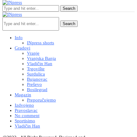
Search
Search
Info
INpress shorts
Gradovi
Vranje
Vranjska Banja
Vladičin Han
Trgovište
Surdulica
Bujanovac
Preševo
Bosilegrad
Magazin
Preporučujemo
Izdvojeno
Pravoslavac
No comment
Sportisimo
Vladičin Han