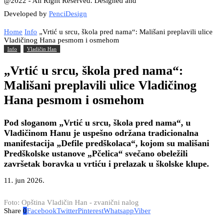
@2022 - All Right Reserved. Designed and
Developed by
PenciDesign
Home
Info
„Vrtić u srcu, škola pred nama“: Mališani preplavili ulice
Vladičinog Hana pesmom i osmehom
Info
Vladičin Han
„Vrtić u srcu, škola pred nama“:
Mališani preplavili ulice Vladičinog
Hana pesmom i osmehom
Pod sloganom „Vrtić u srcu, škola pred nama“, u
Vladičinom Hanu je uspešno održana tradicionalna
manifestacija „Defile predškolaca“, kojom su mališani
Predškolske ustanove „Pčelica“ svečano obeležili
završetak boravka u vrtiću i prelazak u školske klupe.
11. jun 2026.
Foto: Opština Vladičin Han - zvanični nalog
Share
0
Facebook
Twitter
Pinterest
Whatsapp
Viber