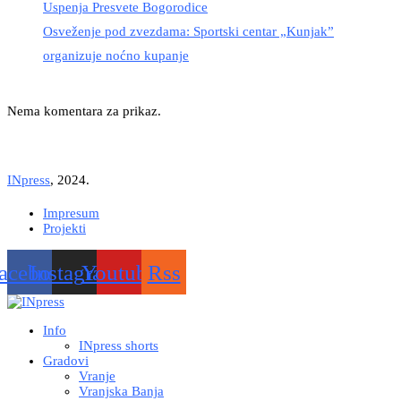
Uspenja Presvete Bogorodice
Osveženje pod zvezdama: Sportski centar „Kunjak”
organizuje noćno kupanje
Nema komentara za prikaz.
INpress
, 2024.
Impresum
Projekti
acebook
Instagram
Youtube
Rss
Info
INpress shorts
Gradovi
Vranje
Vranjska Banja