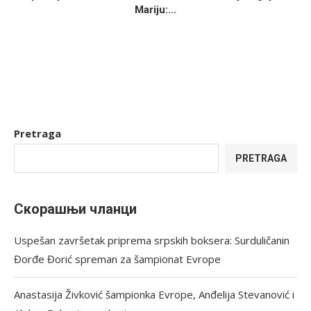
Mariju:...
Pretraga
PRETRAGA
Скорашњи чланци
Uspešan završetak priprema srpskih boksera: Surduličanin
Đorđe Đorić spreman za šampionat Evrope
Anastasija Živković šampionka Evrope, Anđelija Stevanović i