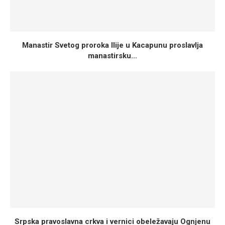
Manastir Svetog proroka Ilije u Kacapunu proslavlja
manastirsku...
Srpska pravoslavna crkva i vernici obeležavaju Ognjenu