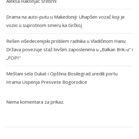
Aleksa Rakonjac srebrni
Drama na auto-putu u Makedoniji: Uhapšen vozač koji je
vozio u suprotnom smeru ka Grčkoj
Rešen višedecenijski problem radnika u Vladičinom Hanu:
Država povezuje staž bivšim zaposlenima u „Balkan Brik-u“ i
„FOPI“
Meštani sela Dukat i Opština Bosilegrad uredili portu
Hrama Uspenja Presvete Bogorodice
Nema komentara za prikaz.