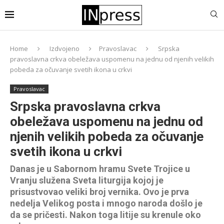
Home
Izdvojeno
Pravoslavac
Srpska
pravoslavna crkva obeležava uspomenu na jednu od njenih velikih
pobeda za očuvanje svetih ikona u crkvi
Pravoslavac
Srpska pravoslavna crkva
obeležava uspomenu na jednu od
njenih velikih pobeda za očuvanje
svetih ikona u crkvi
Danas je u Sabornom hramu Svete Trojice u
Vranju služena Sveta liturgija kojoj je
prisustvovao veliki broj vernika. Ovo je prva
nedelja Velikog posta i mnogo naroda došlo je
da se pričesti. Nakon toga litije su krenule oko