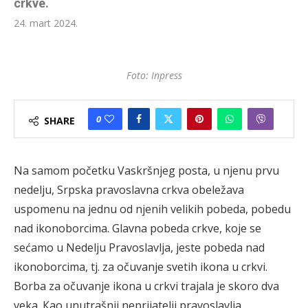
crkve.
24. mart 2024.
Foto: Inpress
0
SHARE
Na samom početku Vaskršnjeg posta, u njenu prvu
nedelju, Srpska pravoslavna crkva obeležava
uspomenu na jednu od njenih velikih pobeda, pobedu
nad ikonoborcima. Glavna pobeda crkve, koje se
sećamo u Nedelju Pravoslavlja, jeste pobeda nad
ikonoborcima, tj. za očuvanje svetih ikona u crkvi.
Borba za očuvanje ikona u crkvi trajala je skoro dva
veka. Кao unutrašnji neprijatelji pravoslavlja,