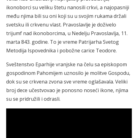
ikonoborci su veliku štetu nanosili crkvi, a najopasniji
među njima bili su oni koji su u svojim rukama držali
svetsku ili crkvenu vlast. Pravoslavlje je doživelo
trijumf nad ikonoborcima, u Nedelju Pravoslavlja, 11.
marta 843. godine. To je vreme Patrijarha Svetog
Metodija Ispovednika i pobožne carice Teodore.
Sveštenstvo Eparhije vranjske na čelu sa episkopom
gospodinom Pahomijem uznosilo je molitve Gospodu,
dok su se crkvena zvona sve vreme oglašavala. Veliki
broj dece učestvovao je ponosno noseći ikone, njima
su se pridružili i odrasli.