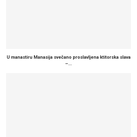
U manastiru Manasija svečano proslavljena ktitorska slava
–...