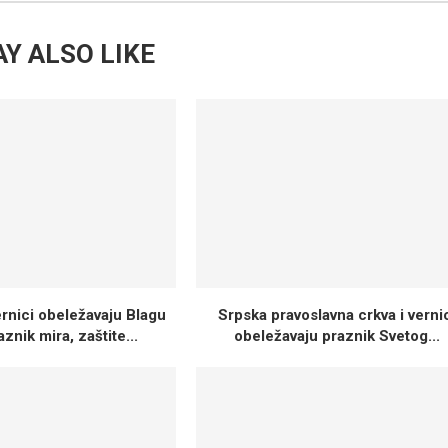
Y ALSO LIKE
ernici obeležavaju Blagu
Srpska pravoslavna crkva i verni
aznik mira, zaštite...
obeležavaju praznik Svetog...