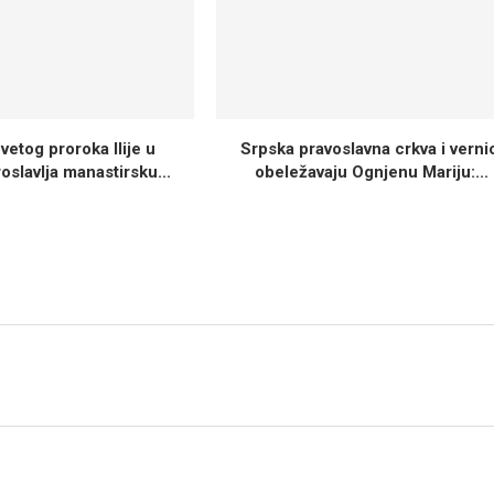
vetog proroka Ilije u
Srpska pravoslavna crkva i verni
slavlja manastirsku...
obeležavaju Ognjenu Mariju:...