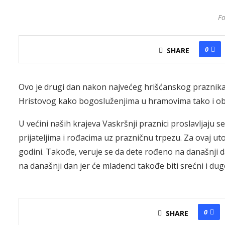
Fo
0
SHARE
Ovo je drugi dan nakon najvećeg hrišćanskog praznika 
Hristovog kako bogosluženjima u hramovima tako i o
U većini naših krajeva Vaskršnji praznici proslavljaju s
prijateljima i rođacima uz prazničnu trpezu. Za ovaj ut
godini. Takođe, veruje se da dete rođeno na današnji d
na današnji dan jer će mladenci takođe biti srećni i dug
0
SHARE