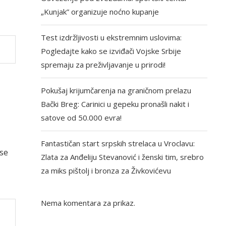
„Kunjak” organizuje noćno kupanje
Test izdržljivosti u ekstremnim uslovima:
Pogledajte kako se izviđači Vojske Srbije
spremaju za preživljavanje u prirodi!
Pokušaj krijumčarenja na graničnom prelazu
Bački Breg: Carinici u gepeku pronašli nakit i
satove od 50.000 evra!
Fantastičan start srpskih strelaca u Vroclavu:
 se
Zlata za Anđeliju Stevanović i ženski tim, srebro
za miks pištolj i bronza za Živkovićevu
Nema komentara za prikaz.