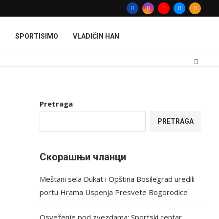
T
SPORTISIMO
VLADIČIN HAN
Pretraga
PRETRAGA
Скорашњи чланци
Meštani sela Dukat i Opština Bosilegrad uredili
portu Hrama Uspenja Presvete Bogorodice
Osveženje pod zvezdama: Sportski centar