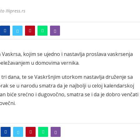
to INpress.rs
Vaskrsa, kojim se ujedno i nastavlja proslava vaskrsenja
beležavanjem u domovima vernika.
e tri dana, te se Vaskršnjim utorkom nastavlja druženje sa
orak se u narodu smatra da je najbolji u celoj kalendarskoj
an biće srećno i dugovočno, smatra se i da je dobro venčati
ovečni.