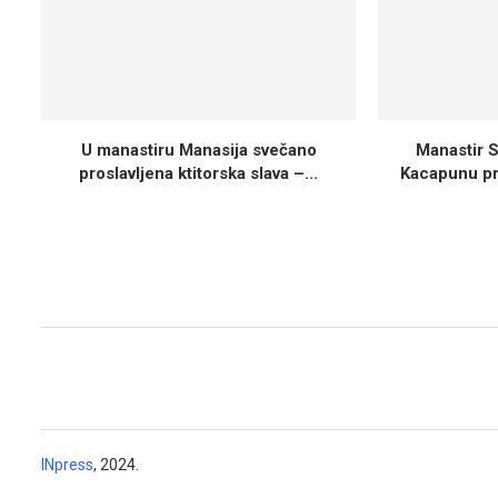
U manastiru Manasija svečano
Manastir S
proslavljena ktitorska slava –...
Kacapunu pro
INpress
, 2024.