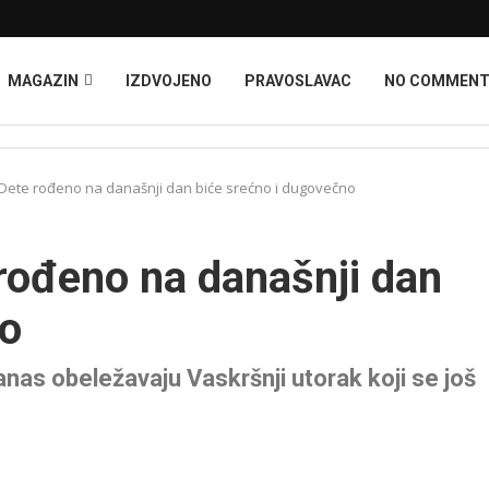
MAGAZIN
IZDVOJENO
PRAVOSLAVAC
NO COMMEN
: Dete rođeno na današnji dan biće srećno i dugovečno
 rođeno na današnji dan
no
anas obeležavaju Vaskršnji utorak koji se još