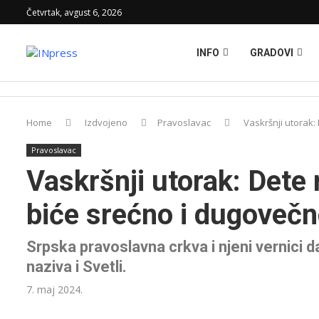
Četvrtak, avgust 6, 2026
INFO
GRADOVI
Home
Izdvojeno
Pravoslavac
Vaskršnji utorak
Pravoslavac
Vaskršnji utorak: Dete
biće srećno i dugoveč
Srpska pravoslavna crkva i njeni vernici d
naziva i Svetli.
7. maj 2024.