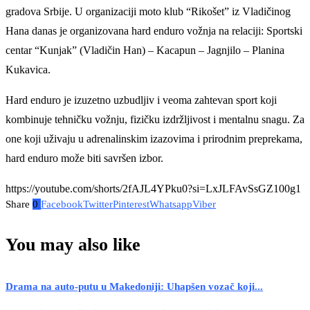
gradova Srbije. U organizaciji moto klub “Rikošet” iz Vladičinog
Hana danas je organizovana hard enduro vožnja na relaciji: Sportski
centar “Kunjak” (Vladičin Han) – Kacapun – Jagnjilo – Planina
Kukavica.
Hard enduro je izuzetno uzbudljiv i veoma zahtevan sport koji
kombinuje tehničku vožnju, fizičku izdržljivost i mentalnu snagu. Za
one koji uživaju u adrenalinskim izazovima i prirodnim preprekama,
hard enduro može biti savršen izbor.
https://youtube.com/shorts/2fAJL4YPku0?si=LxJLFAvSsGZ100g1
Share
0
Facebook
Twitter
Pinterest
Whatsapp
Viber
You may also like
Drama na auto-putu u Makedoniji: Uhapšen vozač koji...