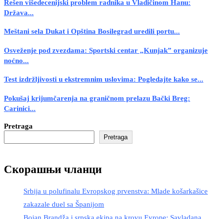
Rešen višedecenijski problem radnika u Vladičinom Hanu:
Država...
Meštani sela Dukat i Opština Bosilegrad uredili portu...
Osveženje pod zvezdama: Sportski centar „Kunjak” organizuje
noćno...
Test izdržljivosti u ekstremnim uslovima: Pogledajte kako se...
Pokušaj krijumčarenja na graničnom prelazu Bački Breg:
Carinici...
Pretraga
Pretraga
Скорашњи чланци
Srbija u polufinalu Evropskog prvenstva: Mlade košarkašice
zakazale duel sa Španijom
Bojan Brandža i srpska ekipa na krovu Evrope: Savladana