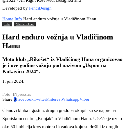
@2022 - All Right Reserved. Designed and
Developed by
PenciDesign
Home
Info
Hard enduro vožnja u Vladičinom Hanu
Info
Vladičin Han
Hard enduro vožnja u Vladičinom
Hanu
Moto klub „Rikošet“ iz Vladičinog Hana organizovao
je i ove godine vožnju pod nazivom „Uspon na
Kukavicu 2024“.
1. jun 2024.
Foto: INpress.rs
Share
0
Facebook
Twitter
Pinterest
Whatsapp
Viber
Članovi kluba i gosti iz drugih gradoba okupili su se najpre na
Sportskom centru „Kunjak“ u Vladičinom Hanu. Učešće je uzelo
oko 50 ljubitelja kros motora i kvadova koju su došli i iz drugih