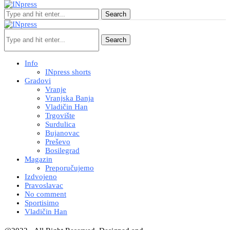
Search
Search
Info
INpress shorts
Gradovi
Vranje
Vranjska Banja
Vladičin Han
Trgovište
Surdulica
Bujanovac
Preševo
Bosilegrad
Magazin
Preporučujemo
Izdvojeno
Pravoslavac
No comment
Sportisimo
Vladičin Han