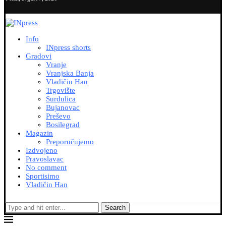
Info
INpress shorts
Gradovi
Vranje
Vranjska Banja
Vladičin Han
Trgovište
Surdulica
Bujanovac
Preševo
Bosilegrad
Magazin
Preporučujemo
Izdvojeno
Pravoslavac
No comment
Sportisimo
Vladičin Han
Search