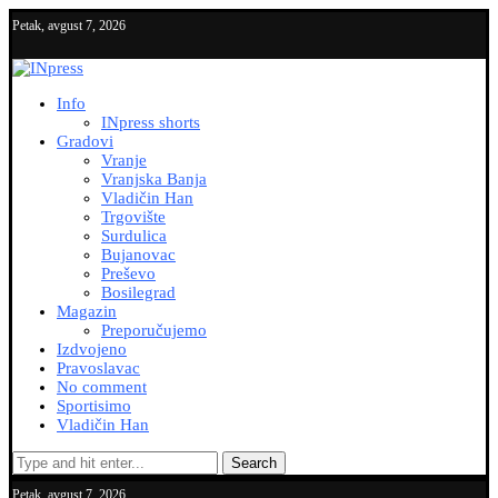
Petak, avgust 7, 2026
Info
INpress shorts
Gradovi
Vranje
Vranjska Banja
Vladičin Han
Trgovište
Surdulica
Bujanovac
Preševo
Bosilegrad
Magazin
Preporučujemo
Izdvojeno
Pravoslavac
No comment
Sportisimo
Vladičin Han
Search
Petak, avgust 7, 2026