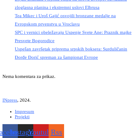
zloglasna planina i ekstremni uslovi Elbrusa
Tea Mikec i Uroš Gajić osvojili bronzane medalje na
Evropskom prvenstvu u Vroclavu
SPC i vernici obeležavaju Uspenje Svete Ane: Praznik majke
Presvete Bogorodice
Uspešan završetak priprema srpskih boksera: Surduličanin
Đorđe Đorić spreman za šampionat Evrope
Nema komentara za prikaz.
INpress
, 2024.
Impresum
Projekti
acebook
Instagram
Youtube
Rss