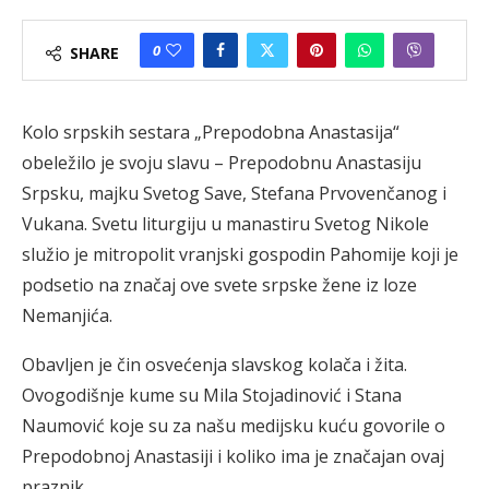
0
SHARE
Kolo srpskih sestara „Prepodobna Anastasija“
obeležilo je svoju slavu – Prepodobnu Anastasiju
Srpsku, majku Svetog Save, Stefana Prvovenčanog i
Vukana. Svetu liturgiju u manastiru Svetog Nikole
služio je mitropolit vranjski gospodin Pahomije koji je
podsetio na značaj ove svete srpske žene iz loze
Nemanjića.
Obavljen je čin osvećenja slavskog kolača i žita.
Ovogodišnje kume su Mila Stojadinović i Stana
Naumović koje su za našu medijsku kuću govorile o
Prepodobnoj Anastasiji i koliko ima je značajan ovaj
praznik.