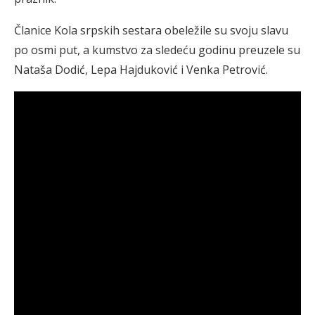
Članice Kola srpskih sestara obeležile su svoju slavu
po osmi put, a kumstvo za sledeću godinu preuzele su
Nataša Dodić, Lepa Hajduković i Venka Petrović.