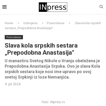
Home
Izdvojeno
Pravoslavac
Slava kola srpskih
sestara „Prepodobna Anastasija“
Pravoslavac
Slava kola srpskih sestara
„Prepodobna Anastasija“
U manastiru Svetog Nikole u Vranju obeležena je
Prepodobna Anastasija Srpska. Ovo je slava Kola
srpskih sestara koje nosi ime upravo po ovoj
svetoj Srpkinji iz loze Nemanjića.
4. jul 2024.
Foto: INpress.rs