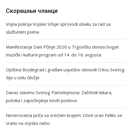
Скорашњи чланци
Vojna policija Vojske Srbije sprovodi obuku za rad sa
službenim psima
Manifestacija Dani Pčinje 2026 u Trgovištu donosi bogat
muzički i kulturni program od 14. do 16. avgusta
Opština Bosilegrad i građani uspešno obnovili Crkvu Svetog
Ilije u selu Gložje
Danas slavimo Svetog Pantelejmona: Zaštitnik lekara,
putnika i započinjanja novih poslova
Neverovatna priča sa srećnim krajem: Oteti orao Feliks se
vratio na srpsko nebo