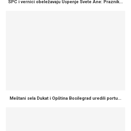
SPC i vernici obeležavaju Uspenje Svete Ane: Praznik...
Meštani sela Dukat i Opština Bosilegrad uredili portu...