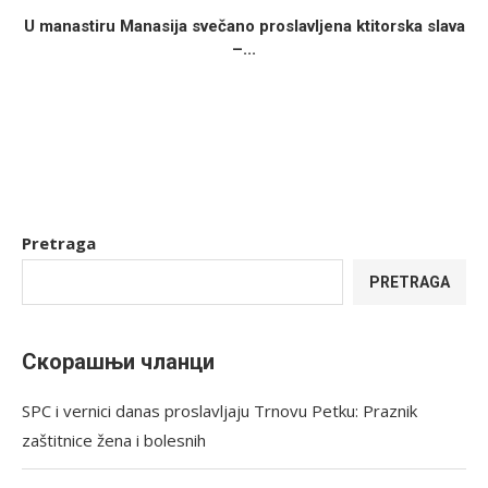
U manastiru Manasija svečano proslavljena ktitorska slava
–...
Pretraga
PRETRAGA
Скорашњи чланци
SPC i vernici danas proslavljaju Trnovu Petku: Praznik
zaštitnice žena i bolesnih