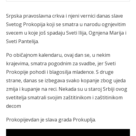
Srpska pravoslavna crkva i njeni vernici danas slave
Svetog Prokopija koji se smatra u narodu ognjevitim
svecem u koje još spadaju Sveti Ilija, Ognjena Marija i
Sveti Pantelija.
Po običajnom kalendaru, ovaj dan se, u nekim
krajevima, smatra pogodnim za svadbe, jer Sveti
Prokopije pohodi i blagosilja mladence. S druge
strane, danas se izbegava svako kopanje zbog ujeda
zmija i kupanje na reci. Nekada su u staroj Srbiji ovog
svetitelja smatrali svojim zaštitinikom i zaštitinikom
decom
Prokopijevdan je slava grada Prokuplja.