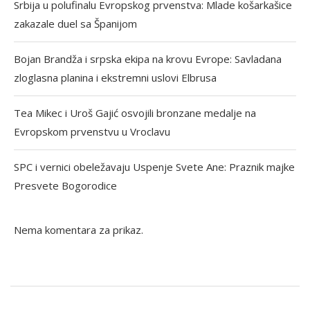
Srbija u polufinalu Evropskog prvenstva: Mlade košarkašice
zakazale duel sa Španijom
Bojan Brandža i srpska ekipa na krovu Evrope: Savladana
zloglasna planina i ekstremni uslovi Elbrusa
Tea Mikec i Uroš Gajić osvojili bronzane medalje na
Evropskom prvenstvu u Vroclavu
SPC i vernici obeležavaju Uspenje Svete Ane: Praznik majke
Presvete Bogorodice
Nema komentara za prikaz.