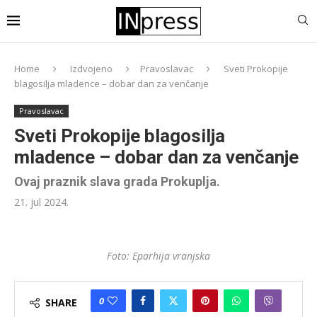
Home
Izdvojeno
Pravoslavac
Sveti Prokopije
blagosilja mladence – dobar dan za venčanje
Pravoslavac
Sveti Prokopije blagosilja
mladence – dobar dan za venčanje
Ovaj praznik slava grada Prokuplja.
21. jul 2024.
Foto: Eparhija vranjska
0
SHARE