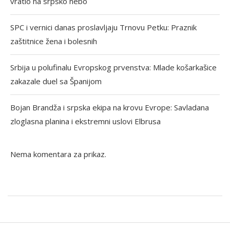
vratio na srpsko nebo
SPC i vernici danas proslavljaju Trnovu Petku: Praznik
zaštitnice žena i bolesnih
Srbija u polufinalu Evropskog prvenstva: Mlade košarkašice
zakazale duel sa Španijom
Bojan Brandža i srpska ekipa na krovu Evrope: Savladana
zloglasna planina i ekstremni uslovi Elbrusa
Nema komentara za prikaz.