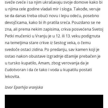
sveže cveće i sa njim ukrašavaju svoje domove kako bi
u njima cele godine vladali mir i sloga. Takođe, veruje
se da danas treba obući novu i lepu odeću, posebno
devojčicama, kako bi ih pratila sreća. Pouzdano se ne
zna, ali prema nekim zapisima, crkva posvećena Svetoj
Petki mučenici u Vranju je u 12. ili 13. veku podignuta
na temeljima stare crkve iz šestog veka, o čemu
svedoče ostaci zidina. Po predanju, sav kamen koji je
ostao nakon obustave izgradnje džamije prebačen je
u tursko kupatilo, Amam, zbog verovanja da je
čudotvoran i da će tako i voda u kupatilu postati
lekovita.
Izvor Eparhija vranjska