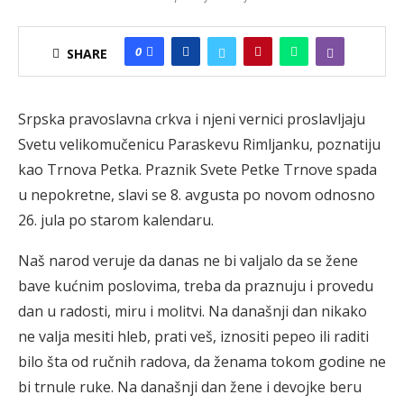
0
SHARE
Srpska pravoslavna crkva i njeni vernici proslavljaju
Svetu velikomučenicu Paraskevu Rimljanku, poznatiju
kao Trnova Petka. Praznik Svete Petke Trnove spada
u nepokretne, slavi se 8. avgusta po novom odnosno
26. jula po starom kalendaru.
Naš narod veruje da danas ne bi valjalo da se žene
bave kućnim poslovima, treba da praznuju i provedu
dan u radosti, miru i molitvi. Na današnji dan nikako
ne valja mesiti hleb, prati veš, iznositi pepeo ili raditi
bilo šta od ručnih radova, da ženama tokom godine ne
bi trnule ruke. Na današnji dan žene i devojke beru