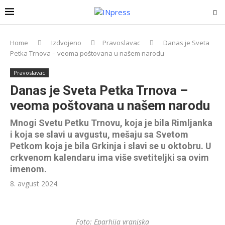
Home
Izdvojeno
Pravoslavac
Danas je Sveta
Petka Trnova – veoma poštovana u našem narodu
Pravoslavac
Danas je Sveta Petka Trnova –
veoma poštovana u našem narodu
Mnogi Svetu Petku Trnovu, koja je bila Rimljanka
i koja se slavi u avgustu, mešaju sa Svetom
Petkom koja je bila Grkinja i slavi se u oktobru. U
crkvenom kalendaru ima više svetiteljki sa ovim
imenom.
8. avgust 2024.
Foto: Eparhija vranjska