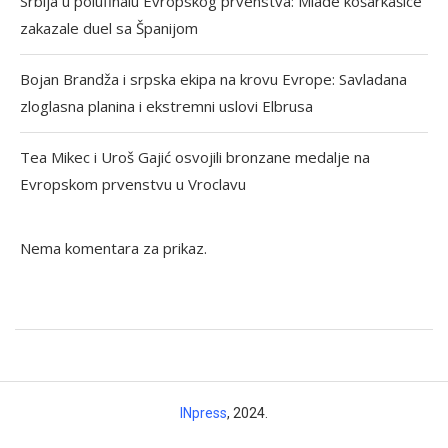
Srbija u polufinalu Evropskog prvenstva: Mlade košarkašice
zakazale duel sa Španijom
Bojan Brandža i srpska ekipa na krovu Evrope: Savladana
zloglasna planina i ekstremni uslovi Elbrusa
Tea Mikec i Uroš Gajić osvojili bronzane medalje na
Evropskom prvenstvu u Vroclavu
Nema komentara za prikaz.
INpress
, 2024.