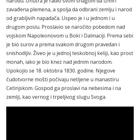
narodu. Unutra je radio svom snagom da izmiri
zavađena plemena, a spolja da odbrani zemlju i narod
od grabljivih napadača. Uspeo je i u jednom i u
drugom poslu. Proslavio se naročito pobedom nad
vojskom Napoleonovom u Boki i Dalmaciji. Prema sebi
je bio surov a prema svakom drugom pravedan i
snishodljiv. Živeo je u jednoj teskobnoj keliji, kao prost
monah, iako je bio knez nad jednim narodom.
Upokojio se 18. oktobra 1830. godine. Njegove
čudotvorne mošti počivaju netljene u manastiru
Cetinjskom. Gospod ga proslavi na nebesima i na
zemlji, kao vernog i trpeljivog slugu Svoga.