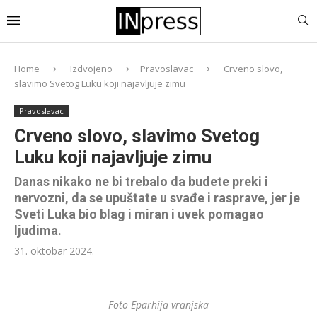
Home
Izdvojeno
Pravoslavac
Crveno slovo,
slavimo Svetog Luku koji najavljuje zimu
Pravoslavac
Crveno slovo, slavimo Svetog
Luku koji najavljuje zimu
Danas nikako ne bi trebalo da budete preki i
nervozni, da se upuštate u svađe i rasprave, jer je
Sveti Luka bio blag i miran i uvek pomagao
ljudima.
31. oktobar 2024.
Foto Eparhija vranjska