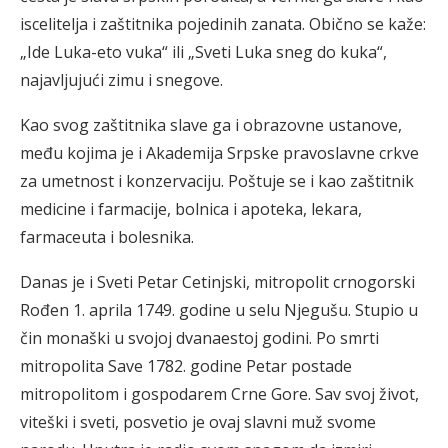
iscelitelja i zaštitnika pojedinih zanata. Obično se kaže:
„Ide Luka-eto vuka“ ili „Sveti Luka sneg do kuka“,
najavljujući zimu i snegove.
Kao svog zaštitnika slave ga i obrazovne ustanove,
među kojima je i Akademija Srpske pravoslavne crkve
za umetnost i konzervaciju. Poštuje se i kao zaštitnik
medicine i farmacije, bolnica i apoteka, lekara,
farmaceuta i bolesnika.
Danas je i Sveti Petar Cetinjski, mitropolit crnogorski
Rođen 1. aprila 1749. godine u selu Njegušu. Stupio u
čin monaški u svojoj dvanaestoj godini. Po smrti
mitropolita Save 1782. godine Petar postade
mitropolitom i gospodarem Crne Gore. Sav svoj život,
viteški i sveti, posvetio je ovaj slavni muž svome