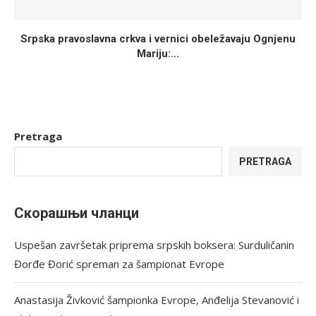
Srpska pravoslavna crkva i vernici obeležavaju Ognjenu
Mariju:...
Pretraga
PRETRAGA
Скорашњи чланци
Uspešan završetak priprema srpskih boksera: Surduličanin
Đorđe Đorić spreman za šampionat Evrope
Anastasija Živković šampionka Evrope, Anđelija Stevanović i