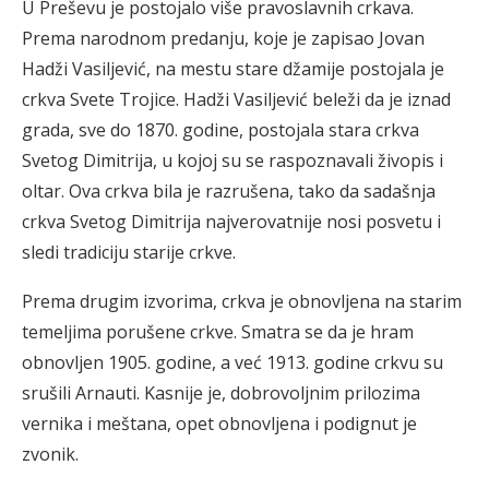
U Preševu je postojalo više pravoslavnih crkava.
Prema narodnom predanju, koje je zapisao Jovan
Hadži Vasiljević, na mestu stare džamije postojala je
crkva Svete Trojice. Hadži Vasiljević beleži da je iznad
grada, sve do 1870. godine, postojala stara crkva
Svetog Dimitrija, u kojoj su se raspoznavali živopis i
oltar. Ova crkva bila je razrušena, tako da sadašnja
crkva Svetog Dimitrija najverovatnije nosi posvetu i
sledi tradiciju starije crkve.
Prema drugim izvorima, crkva je obnovljena na starim
temeljima porušene crkve. Smatra se da je hram
obnovljen 1905. godine, a već 1913. godine crkvu su
srušili Arnauti. Kasnije je, dobrovoljnim prilozima
vernika i meštana, opet obnovljena i podignut je
zvonik.