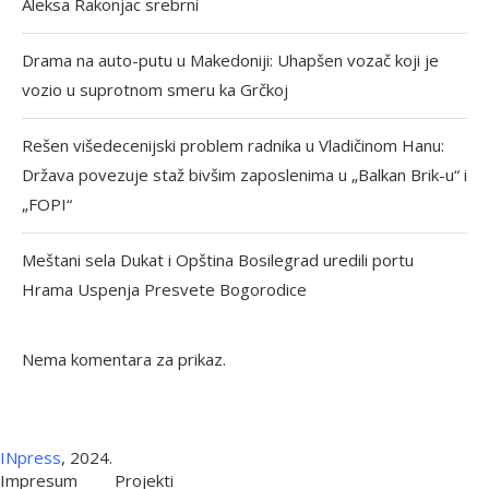
Aleksa Rakonjac srebrni
Drama na auto-putu u Makedoniji: Uhapšen vozač koji je
vozio u suprotnom smeru ka Grčkoj
Rešen višedecenijski problem radnika u Vladičinom Hanu:
Država povezuje staž bivšim zaposlenima u „Balkan Brik-u“ i
„FOPI“
Meštani sela Dukat i Opština Bosilegrad uredili portu
Hrama Uspenja Presvete Bogorodice
Nema komentara za prikaz.
INpress
, 2024.
Impresum
Projekti