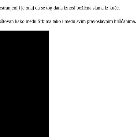
stranjeniji je onaj da se tog dana iznosi božićna slama iz kuće.
poštovan kako među Srbima tako i među svim pravoslavnim hrišćanima.