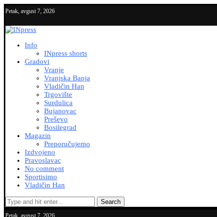
Petak, avgust 7, 2026
Info
INpress shorts
Gradovi
Vranje
Vranjska Banja
Vladičin Han
Trgovište
Surdulica
Bujanovac
Preševo
Bosilegrad
Magazin
Preporučujemo
Izdvojeno
Pravoslavac
No comment
Sportisimo
Vladičin Han
Search
Petak, avgust 7, 2026