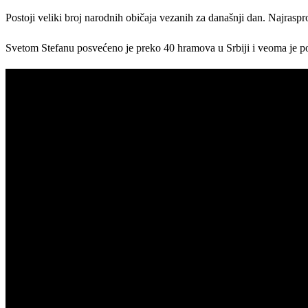
Postoji veliki broj narodnih običaja vezanih za današnji dan. Najraspro
Svetom Stefanu posvećeno je preko 40 hramova u Srbiji i veoma je 