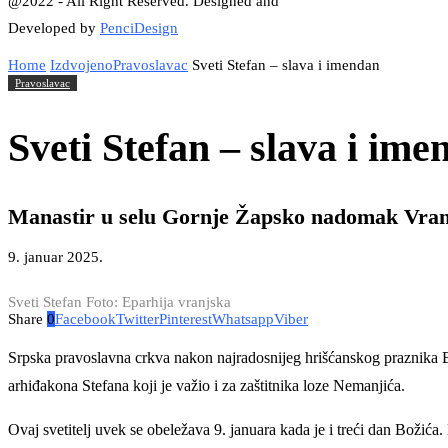
@2022 - All Right Reserved. Designed and
Developed by
PenciDesign
Home
Izdvojeno
Pravoslavac
Sveti Stefan – slava i imendan
Pravoslavac
Sveti Stefan – slava i im
Manastir u selu Gornje Žapsko nadomak Vranj
9. januar 2025.
Sveti Stefan Foto: Eparhija vranjska
Share
0
Facebook
Twitter
Pinterest
Whatsapp
Viber
Srpska pravoslavna crkva nakon najradosnijeg hrišćanskog praznika 
arhiđakona Stefana koji je važio i za zaštitnika loze Nemanjića.
Ovaj svetitelj uvek se obeležava 9. januara kada je i treći dan Božića.