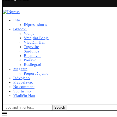
Info
INpress shorts
Gradovi
Vranje
Vranjska Banja
Vladičin Han
Trgovište
Surdulica
Bujanovac
Preševo
Bosilegrad
Magazin
Preporučujemo
Izdvojeno
Pravoslavac
No comment
Sportisimo
Vladičin Han
Search