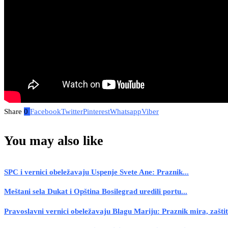
Share
0
Facebook
Twitter
Pinterest
Whatsapp
Viber
You may also like
SPC i vernici obeležavaju Uspenje Svete Ane: Praznik...
Meštani sela Dukat i Opština Bosilegrad uredili portu...
Pravoslavni vernici obeležavaju Blagu Mariju: Praznik mira, zaštite