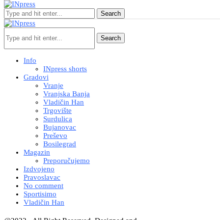
Search
Search
Info
INpress shorts
Gradovi
Vranje
Vranjska Banja
Vladičin Han
Trgovište
Surdulica
Bujanovac
Preševo
Bosilegrad
Magazin
Preporučujemo
Izdvojeno
Pravoslavac
No comment
Sportisimo
Vladičin Han