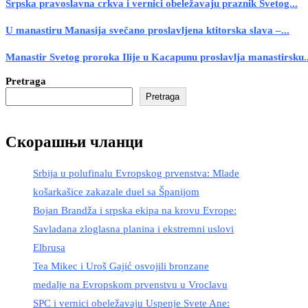
Srpska pravoslavna crkva i vernici obeležavaju praznik Svetog...
U manastiru Manasija svečano proslavljena ktitorska slava –...
Manastir Svetog proroka Ilije u Kacapunu proslavlja manastirsku..
Pretraga
Pretraga
Скорашњи чланци
Srbija u polufinalu Evropskog prvenstva: Mlade
košarkašice zakazale duel sa Španijom
Bojan Brandža i srpska ekipa na krovu Evrope:
Savladana zloglasna planina i ekstremni uslovi
Elbrusa
Tea Mikec i Uroš Gajić osvojili bronzane
medalje na Evropskom prvenstvu u Vroclavu
SPC i vernici obeležavaju Uspenje Svete Ane: