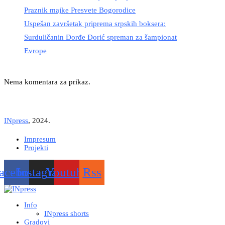
Praznik majke Presvete Bogorodice
Uspešan završetak priprema srpskih boksera:
Surduličanin Đorđe Đorić spreman za šampionat
Evrope
Nema komentara za prikaz.
INpress
, 2024.
Impresum
Projekti
acebook
Instagram
Youtube
Rss
Info
INpress shorts
Gradovi