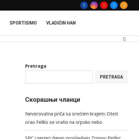
T
SPORTISIMO
VLADIČIN HAN
Pretraga
PRETRAGA
Скорашњи чланци
Neverovatna priča sa srećnim krajem: Oteti
orao Feliks se vratio na srpsko nebo
SPC i vernici danas proslavljaju Trnovu Petku: