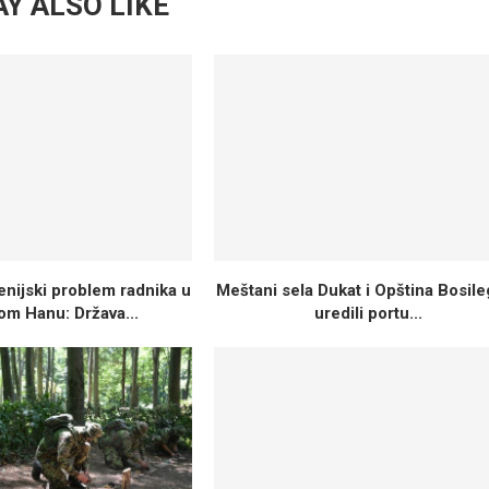
Y ALSO LIKE
nijski problem radnika u
Meštani sela Dukat i Opština Bosil
om Hanu: Država...
uredili portu...