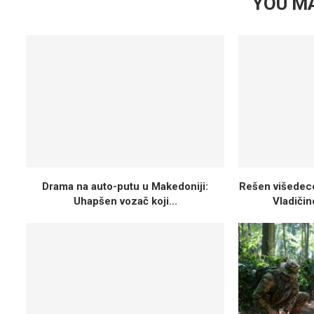
YOU MA
Drama na auto-putu u Makedoniji:
Rešen višedece
Uhapšen vozač koji...
Vladičin