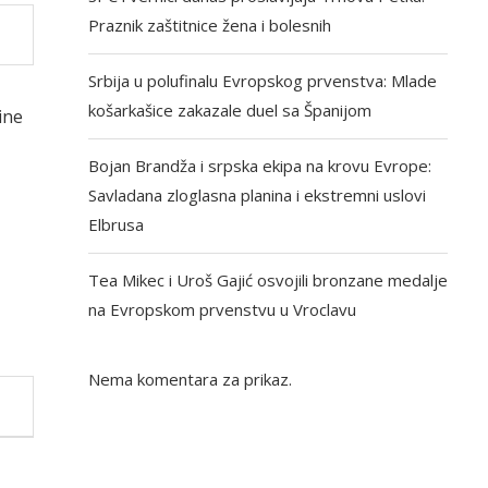
Praznik zaštitnice žena i bolesnih
Srbija u polufinalu Evropskog prvenstva: Mlade
košarkašice zakazale duel sa Španijom
ine
Bojan Brandža i srpska ekipa na krovu Evrope:
Savladana zloglasna planina i ekstremni uslovi
Elbrusa
Tea Mikec i Uroš Gajić osvojili bronzane medalje
na Evropskom prvenstvu u Vroclavu
Nema komentara za prikaz.