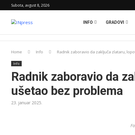
Subota, avgust 8, 2026
INFO
GRADOVI
Home
Info
Radnik zaboravio da zaključa zlataru, lo
Info
Radnik zaboravio da zak
ušetao bez problema
23. januar 2025.
Fo