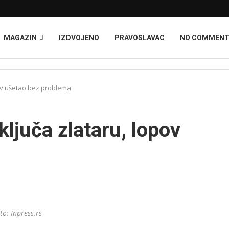
MAGAZIN
IZDVOJENO
PRAVOSLAVAC
NO COMMEN
pov ušetao bez problema
ljuča zlataru, lopov
to: Inpress.rs