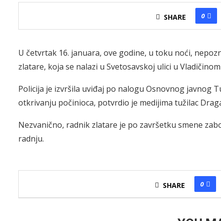
0
SHARE
U četvrtak 16. januara, ove godine, u toku noći, nepozn
zlatare, koja se nalazi u Svetosavskoj ulici u Vladičino
Policija je izvršila uviđaj po nalogu Osnovnog javnog 
otkrivanju počinioca, potvrdio je medijima tužilac Drag
Nezvanično, radnik zlatare je po završetku smene zabo
radnju.
0
SHARE