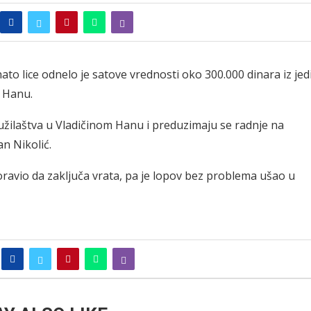
ato lice odnelo je satove vrednosti oko 300.000 dinara iz jed
m Hanu.
Tužilaštva u Vladičinom Hanu i preduzimaju se radnje na
an Nikolić.
ravio da zaključa vrata, pa je lopov bez problema ušao u