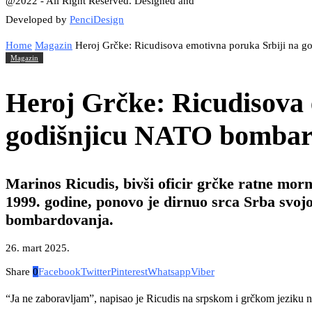
@2022 - All Right Reserved. Designed and
Developed by
PenciDesign
Home
Magazin
Heroj Grčke: Ricudisova emotivna poruka Srbiji na 
Magazin
Heroj Grčke: Ricudisova 
godišnjicu NATO bombar
Marinos Ricudis, bivši oficir grčke ratne mor
1999. godine, ponovo je dirnuo srca Srba sv
bombardovanja.
26. mart 2025.
Share
0
Facebook
Twitter
Pinterest
Whatsapp
Viber
“Ja ne zaboravljam”, napisao je Ricudis na srpskom i grčkom jeziku n