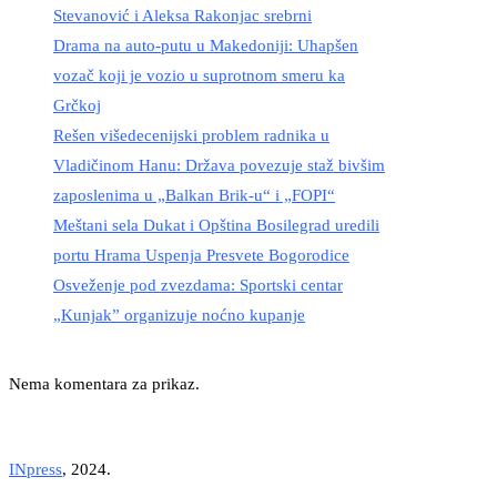
Stevanović i Aleksa Rakonjac srebrni
Drama na auto-putu u Makedoniji: Uhapšen
vozač koji je vozio u suprotnom smeru ka
Grčkoj
Rešen višedecenijski problem radnika u
Vladičinom Hanu: Država povezuje staž bivšim
zaposlenima u „Balkan Brik-u“ i „FOPI“
Meštani sela Dukat i Opština Bosilegrad uredili
portu Hrama Uspenja Presvete Bogorodice
Osveženje pod zvezdama: Sportski centar
„Kunjak” organizuje noćno kupanje
Nema komentara za prikaz.
INpress
, 2024.