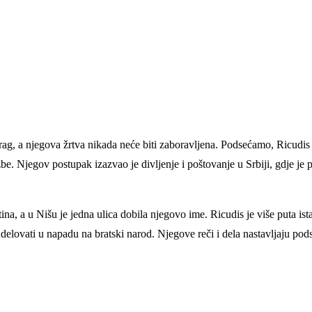
rag, a njegova žrtva nikada neće biti zaboravljena. Podsećamo, Ricudis
e. Njegov postupak izazvao je divljenje i poštovanje u Srbiji, gdje je 
na, a u Nišu je jedna ulica dobila njegovo ime. Ricudis je više puta ist
elovati u napadu na bratski narod. Njegove reči i dela nastavljaju pods