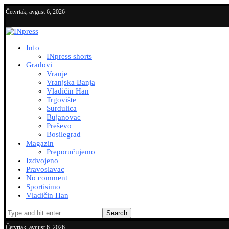
Četvrtak, avgust 6, 2026
Info
INpress shorts
Gradovi
Vranje
Vranjska Banja
Vladičin Han
Trgovište
Surdulica
Bujanovac
Preševo
Bosilegrad
Magazin
Preporučujemo
Izdvojeno
Pravoslavac
No comment
Sportisimo
Vladičin Han
Search
Četvrtak, avgust 6, 2026