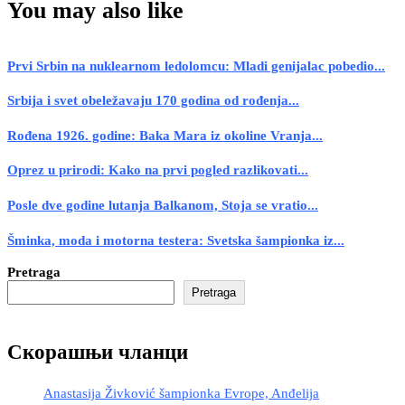
You may also like
Prvi Srbin na nuklearnom ledolomcu: Mladi genijalac pobedio...
Srbija i svet obeležavaju 170 godina od rođenja...
Rođena 1926. godine: Baka Mara iz okoline Vranja...
Oprez u prirodi: Kako na prvi pogled razlikovati...
Posle dve godine lutanja Balkanom, Stoja se vratio...
Šminka, moda i motorna testera: Svetska šampionka iz...
Pretraga
Pretraga
Скорашњи чланци
Anastasija Živković šampionka Evrope, Anđelija