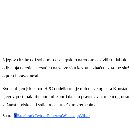
Njegova hrabrost i solidarnost sa srpskim narodom ostavili su dubok t
odbijanja naređenja osuđen na zatvorsku kaznu i izbačen iz vojne služb
otpora i pravednosti.
Sveti arhijerejski sinod SPC dodelio mu je orden svetog cara Konstanti
njegov postupak bio moralni izbor i da kao pravoslavac nije mogao sud
važnost ljudskosti i solidarnosti u teškim vremenima.
Share
0
Facebook
Twitter
Pinterest
Whatsapp
Viber