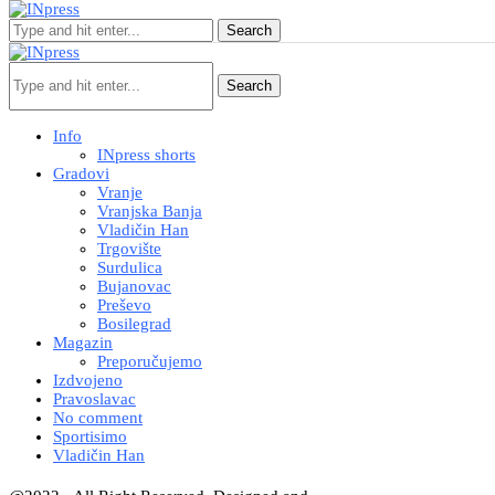
Search
Search
Info
INpress shorts
Gradovi
Vranje
Vranjska Banja
Vladičin Han
Trgovište
Surdulica
Bujanovac
Preševo
Bosilegrad
Magazin
Preporučujemo
Izdvojeno
Pravoslavac
No comment
Sportisimo
Vladičin Han