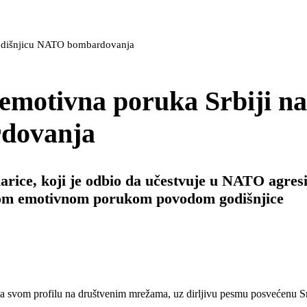
godišnjicu NATO bombardovanja
emotivna poruka Srbiji na
dovanja
narice, koji je odbio da učestvuje u NATO agres
ojom emotivnom porukom povodom godišnjice
a svom profilu na društvenim mrežama, uz dirljivu pesmu posvećenu Srb