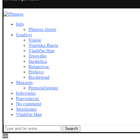
Info
INpress shorts
Gradovi
Vranje
Vranjska Banja
Vladičin Han
Trgovište
Surdulica
Bujanovac
Preševo
Bosilegrad
Magazin
Preporučujemo
Izdvojeno
Pravoslavac
No comment
Sportisimo
Vladičin Han
Search