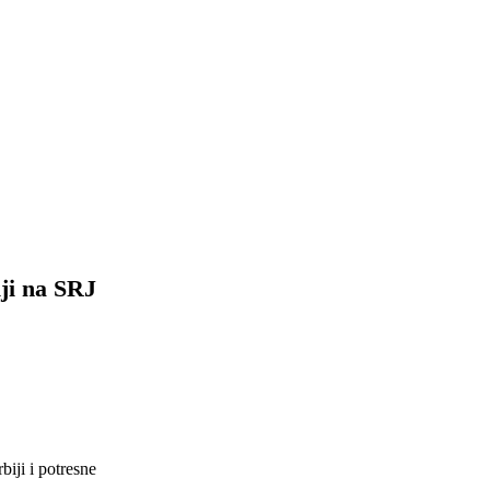
iji na SRJ
iji i potresne