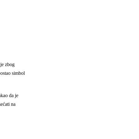
 je zbog
postao simbol
akao da je
ećati na