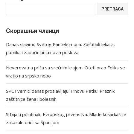
PRETRAGA
Скорашњи чланци
Danas slavimo Svetog Pantelejmona: Zaštitnik lekara,
putnika i započinjanja novih poslova
Neverovatna priča sa srećnim krajem: Oteti orao Feliks se
vratio na srpsko nebo
SPC i vernici danas proslavljaju Trnovu Petku: Praznik
zaštitnice žena i bolesnih
Srbija u polufinalu Evropskog prvenstva: Mlade košarkašice
zakazale duel sa Španijom