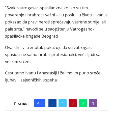
“Svaki vatrogasac-spasilac zna koliko su tim,
poverenje i hrabrost važni – i u poslu i u životu. Ivan je
pokazao da pravi heroji sprečavaju vatrene stihije, ali
pale srca,” navodi se u saopštenju Vatrogasno-
spasilačke brigade Beograd.
Ovaj dirljivi trenutak pokazuje da su vatrogasci-
spasioci ne samo hrabri profesionalci, već i ljudi sa
velikim srcem.
Čestitamo Ivanu i Anastasiji i želimo im puno sreće,
ljubavi i zajedničkih uspeha!
0
SHARE