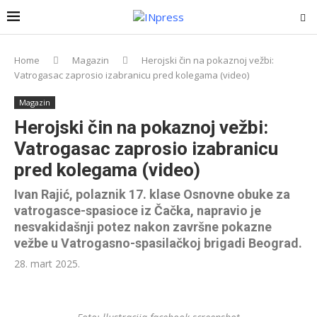
Home
Magazin
Herojski čin na pokaznoj vežbi:
Vatrogasac zaprosio izabranicu pred kolegama (video)
Magazin
Herojski čin na pokaznoj vežbi:
Vatrogasac zaprosio izabranicu
pred kolegama (video)
Ivan Rajić, polaznik 17. klase Osnovne obuke za
vatrogasce-spasioce iz Čačka, napravio je
nesvakidašnji potez nakon završne pokazne
vežbe u Vatrogasno-spasilačkoj brigadi Beograd.
28. mart 2025.