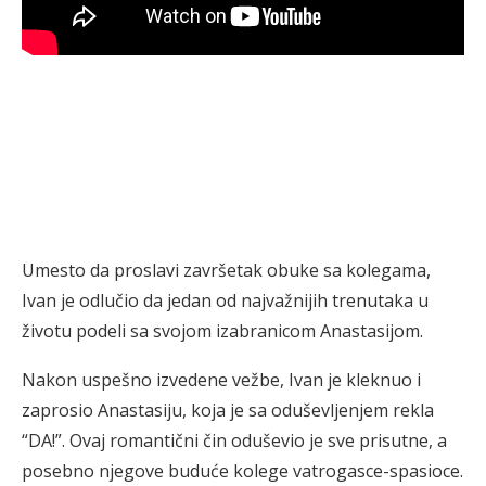
Umesto da proslavi završetak obuke sa kolegama,
Ivan je odlučio da jedan od najvažnijih trenutaka u
životu podeli sa svojom izabranicom Anastasijom.
Nakon uspešno izvedene vežbe, Ivan je kleknuo i
zaprosio Anastasiju, koja je sa oduševljenjem rekla
“DA!”. Ovaj romantični čin oduševio je sve prisutne, a
posebno njegove buduće kolege vatrogasce-spasioce.