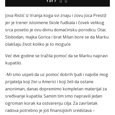
1
of
7
Jova Ristić iz Vranja koga svi znaju i zovu Joca Prestiž
jer je trener istoimene škole fudbala i čovek velikog
srca posetio je ovu divnu domaćinsku porodicu. Otac
Slobodan, majka Gorica i brat Milan bore se da Marku
olakšaju život koliko je to moguće.
Već dve godine se tražila pomoć da se Marku napravi
kupatilo.
-Mi smo uspeli da uz pomoć dobrih ljudi i najviše mog
prijatelja koji živi u Americi i koji želi da ostane
anoniman, danas dopremimo kompletan materijal za
sređivanje kupatila. Samim tim smo napravili jedan
ogroman korak ka ostvarenju cilja. Za završetak
radova potrebno je još finansijskih sredstava –