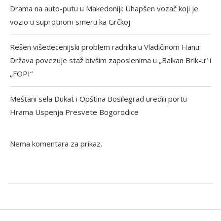
Drama na auto-putu u Makedoniji: Uhapšen vozač koji je
vozio u suprotnom smeru ka Grčkoj
Rešen višedecenijski problem radnika u Vladičinom Hanu:
Država povezuje staž bivšim zaposlenima u „Balkan Brik-u“ i
„FOPI“
Meštani sela Dukat i Opština Bosilegrad uredili portu
Hrama Uspenja Presvete Bogorodice
Nema komentara za prikaz.