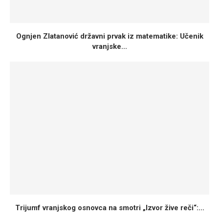
Ognjen Zlatanović državni prvak iz matematike: Učenik
vranjske...
Trijumf vranjskog osnovca na smotri „Izvor žive reči“:...