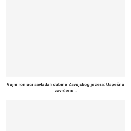
Vojni ronioci savladali dubine Zavojskog jezera: Uspešno
završeno...