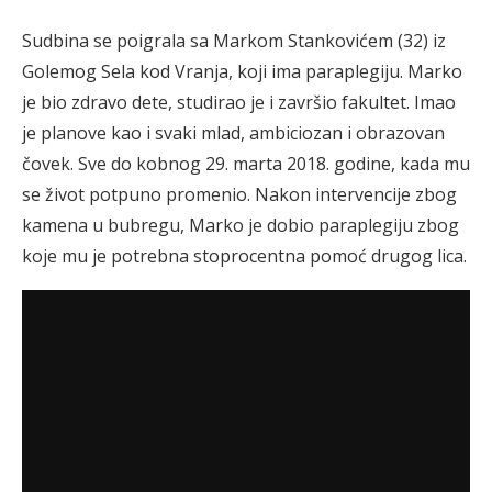
Sudbina se poigrala sa Markom Stankovićem (32) iz
Golemog Sela kod Vranja, koji ima paraplegiju. Marko
je bio zdravo dete, studirao je i završio fakultet. Imao
je planove kao i svaki mlad, ambiciozan i obrazovan
čovek. Sve do kobnog 29. marta 2018. godine, kada mu
se život potpuno promenio. Nakon intervencije zbog
kamena u bubregu, Marko je dobio paraplegiju zbog
koje mu je potrebna stoprocentna pomoć drugog lica.