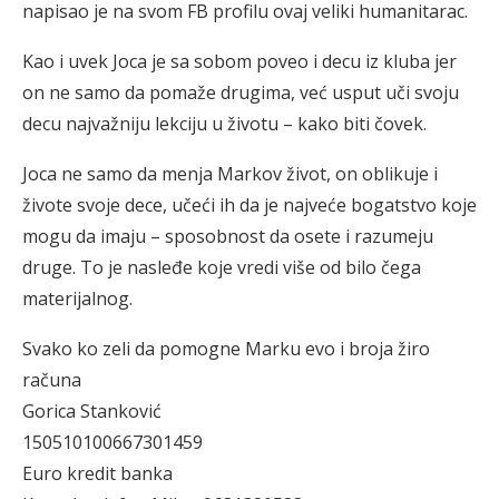
napisao je na svom FB profilu ovaj veliki humanitarac.
Kao i uvek Joca je sa sobom poveo i decu iz kluba jer
on ne samo da pomaže drugima, već usput uči svoju
decu najvažniju lekciju u životu – kako biti čovek.
Joca ne samo da menja Markov život, on oblikuje i
živote svoje dece, učeći ih da je najveće bogatstvo koje
mogu da imaju – sposobnost da osete i razumeju
druge. To je nasleđe koje vredi više od bilo čega
materijalnog.
Svako ko zeli da pomogne Marku evo i broja žiro
računa
Gorica Stanković
150510100667301459
Euro kredit banka