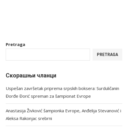
Pretraga
PRETRAGA
Скорашњи чланци
Uspešan završetak priprema srpskih boksera: Surduličanin
Đorđe Đorić spreman za šampionat Evrope
Anastasija Živković šampionka Evrope, Anđelija Stevanović i
Aleksa Rakonjac srebrni