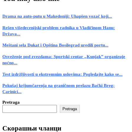
Drama na auto-putu u Makedoniji: Uhapšen vozač koji...
Rešen višedecenijski problem radnika u Vladičinom Hanu:
Država...
Meštani sela Dukat i Opština Bosilegrad uredili portu...
Osveženje pod zvezdama: Sportski centar „Kunjak” organizuje
noćno...
Test izdržljivosti u ekstremnim uslovima: Pogledajte kako se...
Pokušaj krijumčarenja na graničnom prelazu Bački Breg:
Carinici...
Pretraga
Pretraga
Скорашњи чланци