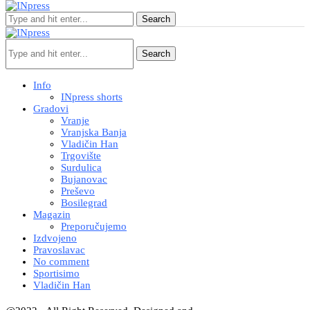
Search
Search
Info
INpress shorts
Gradovi
Vranje
Vranjska Banja
Vladičin Han
Trgovište
Surdulica
Bujanovac
Preševo
Bosilegrad
Magazin
Preporučujemo
Izdvojeno
Pravoslavac
No comment
Sportisimo
Vladičin Han