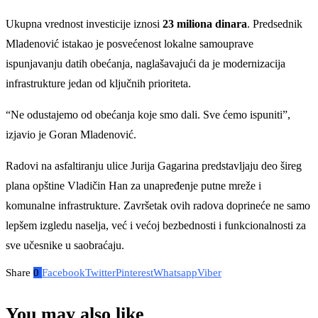
Ukupna vrednost investicije iznosi
23 miliona dinara
. Predsednik
Mladenović istakao je posvećenost lokalne samouprave
ispunjavanju datih obećanja, naglašavajući da je modernizacija
infrastrukture jedan od ključnih prioriteta.
“Ne odustajemo od obećanja koje smo dali. Sve ćemo ispuniti”,
izjavio je Goran Mladenović.
Radovi na asfaltiranju ulice Jurija Gagarina predstavljaju deo šireg
plana opštine Vladičin Han za unapređenje putne mreže i
komunalne infrastrukture. Završetak ovih radova doprineće ne samo
lepšem izgledu naselja, već i većoj bezbednosti i funkcionalnosti za
sve učesnike u saobraćaju.
Share
0
Facebook
Twitter
Pinterest
Whatsapp
Viber
You may also like