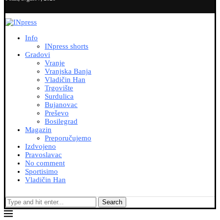
Info
INpress shorts
Gradovi
Vranje
Vranjska Banja
Vladičin Han
Trgovište
Surdulica
Bujanovac
Preševo
Bosilegrad
Magazin
Preporučujemo
Izdvojeno
Pravoslavac
No comment
Sportisimo
Vladičin Han
Search