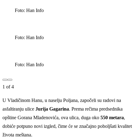
Foto: Han Info
Foto: Han Info
Foto: Han Info
1
of
4
U Vladičinom Hanu, u naselju Poljana, započeli su radovi na
asfaltiranju ulice
Jurija Gagarina
. Prema rečima predsednika
opštine Gorana Mladenovića, ova ulica, duga oko
550 metara
,
dobiće potpuno novi izgled, čime će se značajno poboljšati kvalitet
života meštana.