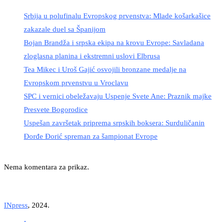
Srbija u polufinalu Evropskog prvenstva: Mlade košarkašice
zakazale duel sa Španijom
Bojan Brandža i srpska ekipa na krovu Evrope: Savladana
zloglasna planina i ekstremni uslovi Elbrusa
Tea Mikec i Uroš Gajić osvojili bronzane medalje na
Evropskom prvenstvu u Vroclavu
SPC i vernici obeležavaju Uspenje Svete Ane: Praznik majke
Presvete Bogorodice
Uspešan završetak priprema srpskih boksera: Surduličanin
Đorđe Đorić spreman za šampionat Evrope
Nema komentara za prikaz.
INpress
, 2024.