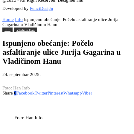
@2022 - All Right Reserved. Designed and
Developed by
PenciDesign
Home
Info
Ispunjeno obećanje: Počelo asfaltiranje ulice Jurija
Gagarina u Vladičinom Hanu
Info
Vladičin Han
Ispunjeno obećanje: Počelo
asfaltiranje ulice Jurija Gagarina u
Vladičinom Hanu
24. septembar 2025.
Foto: Han Info
Share
0
Facebook
Twitter
Pinterest
Whatsapp
Viber
Foto: Han Info