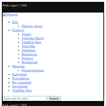
Petak, avgust 7, 2026
Info
INpress shorts
Gradovi
Vranje
Vranjska Banja
Vladičin Han
Trgovište
Surdulica
Bujanovac
Preševo
Bosilegrad
Magazin
Preporučujemo
Izdvojeno
Pravoslavac
No comment
Sportisimo
Vladičin Han
Search
Petak, avgust 7, 2026