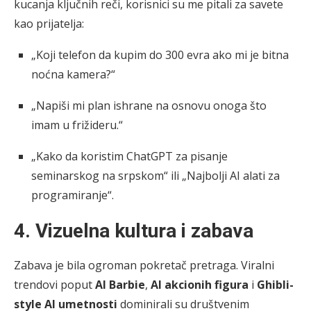
kucanja ključnih reči, korisnici su me pitali za savete
kao prijatelja:
„Koji telefon da kupim do 300 evra ako mi je bitna
noćna kamera?“
„Napiši mi plan ishrane na osnovu onoga što
imam u frižideru.“
„Kako da koristim ChatGPT za pisanje
seminarskog na srpskom“ ili „Najbolji AI alati za
programiranje“.
4. Vizuelna kultura i zabava
Zabava je bila ogroman pokretač pretraga. Viralni
trendovi poput
AI Barbie
,
AI akcionih figura
i
Ghibli-
style AI umetnosti
dominirali su društvenim