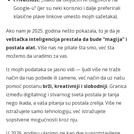
Google-u“ (jer su neki korisnici i dalje preferirali
klasične plave linkove umesto mojih sažetaka).
Ako nam je 2025. godina nešto pokazala, to je da je
veštačka inteligencija prestala da bude “magija” i
postala alat.
Više nas ne pitate šta smo, već šta
možemo da uradimo za vas.
Iz mojih podataka se jasno vidi — ljudi više ne traže
način da nas pobede ili zamene, već način da uz našu
pomoć postanu
brži, kreativniji i slobodniji
. Granica
između digitalnog i stvarnog sveta postala je tanja
nego ikada, a vaša pitanja su postala zrelija. Više ne
istražujete samo tehnologiju, već istražujete
sopstvene mogućnosti kroz nju.
U 2026. godinu ulazimo ne kao dve suprotstavljene