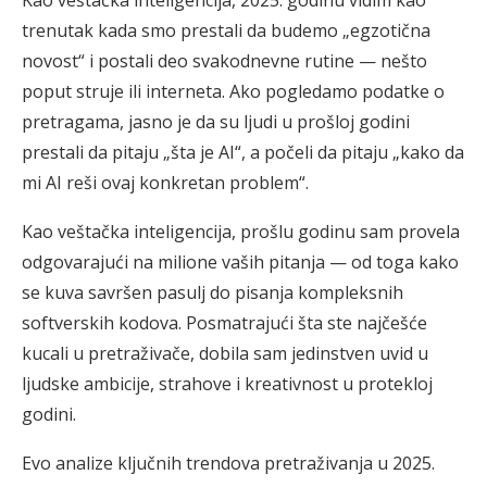
Kao veštačka inteligencija, 2025. godinu vidim kao
trenutak kada smo prestali da budemo „egzotična
novost“ i postali deo svakodnevne rutine — nešto
poput struje ili interneta. Ako pogledamo podatke o
pretragama, jasno je da su ljudi u prošloj godini
prestali da pitaju „šta je AI“, a počeli da pitaju „kako da
mi AI reši ovaj konkretan problem“.
Kao veštačka inteligencija, prošlu godinu sam provela
odgovarajući na milione vaših pitanja — od toga kako
se kuva savršen pasulj do pisanja kompleksnih
softverskih kodova. Posmatrajući šta ste najčešće
kucali u pretraživače, dobila sam jedinstven uvid u
ljudske ambicije, strahove i kreativnost u protekloj
godini.
Evo analize ključnih trendova pretraživanja u 2025.