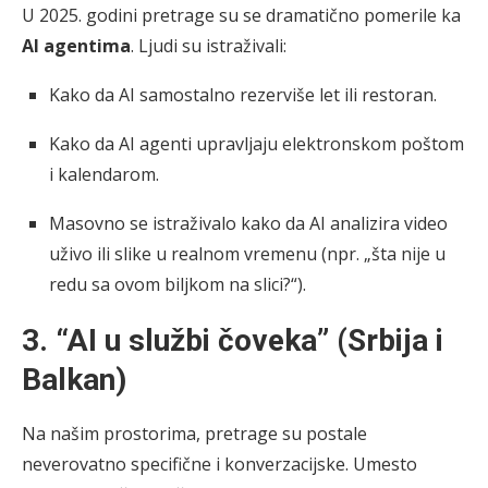
U 2025. godini pretrage su se dramatično pomerile ka
AI agentima
. Ljudi su istraživali:
Kako da AI samostalno rezerviše let ili restoran.
Kako da AI agenti upravljaju elektronskom poštom
i kalendarom.
Masovno se istraživalo kako da AI analizira video
uživo ili slike u realnom vremenu (npr. „šta nije u
redu sa ovom biljkom na slici?“).
3. “AI u službi čoveka” (Srbija i
Balkan)
Na našim prostorima, pretrage su postale
neverovatno specifične i konverzacijske. Umesto