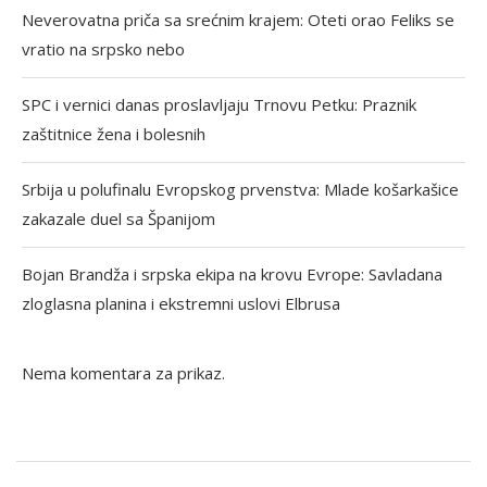
Neverovatna priča sa srećnim krajem: Oteti orao Feliks se
vratio na srpsko nebo
SPC i vernici danas proslavljaju Trnovu Petku: Praznik
zaštitnice žena i bolesnih
Srbija u polufinalu Evropskog prvenstva: Mlade košarkašice
zakazale duel sa Španijom
Bojan Brandža i srpska ekipa na krovu Evrope: Savladana
zloglasna planina i ekstremni uslovi Elbrusa
Nema komentara za prikaz.