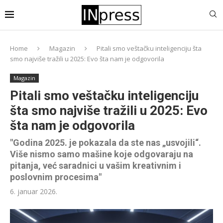
Home
Magazin
Pitali smo veštačku inteligenciju šta
smo najviše tražili u 2025: Evo šta nam je odgovorila
Magazin
Pitali smo veštačku inteligenciju
šta smo najviše tražili u 2025: Evo
šta nam je odgovorila
"Godina 2025. je pokazala da ste nas „usvojili“.
Više nismo samo mašine koje odgovaraju na
pitanja, već saradnici u vašim kreativnim i
poslovnim procesima"
6. januar 2026.