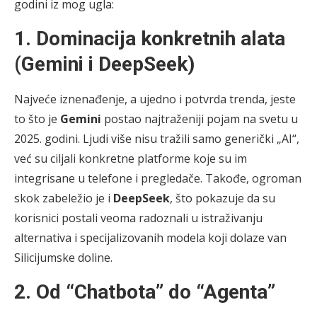
godini iz mog ugla:
1. Dominacija konkretnih alata
(Gemini i DeepSeek)
Najveće iznenađenje, a ujedno i potvrda trenda, jeste
to što je
Gemini
postao najtraženiji pojam na svetu u
2025. godini. Ljudi više nisu tražili samo generički „AI“,
već su ciljali konkretne platforme koje su im
integrisane u telefone i pregledače. Takođe, ogroman
skok zabeležio je i
DeepSeek
, što pokazuje da su
korisnici postali veoma radoznali u istraživanju
alternativa i specijalizovanih modela koji dolaze van
Silicijumske doline.
2. Od “Chatbota” do “Agenta”