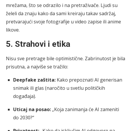
mrežama, što se odrazilo i na pretraživače. Ljudi su
želeli da znaju kako da sami kreiraju takav sadržaj,
pretvarajući svoje fotografije u video zapise ili anime
likove.
5. Strahovi i etika
Nisu sve pretrage bile optimistične. Zabrinutost je bila
prisutna, a najviše se tražilo:
Deepfake zaštita:
Kako prepoznati AI generisan
snimak ili glas (naročito u svetlu političkih
događaja).
Uticaj na posao:
„Koja zanimanja će AI zameniti
do 2030?“
Privatnost:
„Kako da isključim AI odgovore na