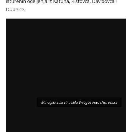
isturenih odeljenja iz Katuna, Ristovca, Davidovca i
Dubnice.
Miholjski susreti u selu Vrtogoš Foto INpress.rs