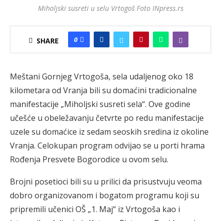
Miholjski susreti u selu Vrtogoš Foto INpress.rs
0
SHARE
Meštani Gornjeg Vrtogoša, sela udaljenog oko 18
kilometara od Vranja bili su domaćini tradicionalne
manifestacije „Miholjski susreti sela“. Ove godine
učešće u obeležavanju četvrte po redu manifestacije
uzele su domaćice iz sedam seoskih sredina iz okoline
Vranja. Celokupan program odvijao se u porti hrama
Rođenja Presvete Bogorodice u ovom selu.
Brojni posetioci bili su u prilici da prisustvuju veoma
dobro organizovanom i bogatom programu koji su
pripremili učenici OŠ „1. Maj“ iz Vrtogoša kao i