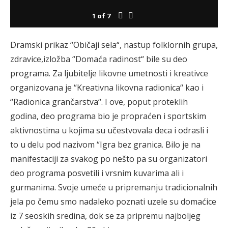
1
of
7
Dramski prikaz “Običaji sela“, nastup folklornih grupa,
zdravice,izložba “Domaća radinost“ bile su deo
programa. Za ljubitelje likovne umetnosti i kreativce
organizovana je “Kreativna likovna radionica“ kao i
“Radionica grančarstva“. I ove, poput proteklih
godina, deo programa bio je propraćen i sportskim
aktivnostima u kojima su učestvovala deca i odrasli i
to u delu pod nazivom “Igra bez granica. Bilo je na
manifestaciji za svakog po nešto pa su organizatori
deo programa posvetili i vrsnim kuvarima ali i
gurmanima. Svoje umeće u pripremanju tradicionalnih
jela po čemu smo nadaleko poznati uzele su domaćice
iz 7 seoskih sredina, dok se za pripremu najboljeg