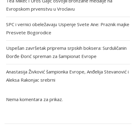
Tea Mikec i Uroš Gajić osvojili bronzane medalje na
Evropskom prvenstvu u Vroclavu
SPC i vernici obeležavaju Uspenje Svete Ane: Praznik majke
Presvete Bogorodice
Uspešan završetak priprema srpskih boksera: Surduličanin
Đorđe Đorić spreman za šampionat Evrope
Anastasija Živković šampionka Evrope, Anđelija Stevanović i
Aleksa Rakonjac srebrni
Nema komentara za prikaz.