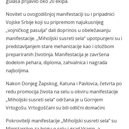
gulaša prijavilo oko 20 ekipa.
Novitet u ovogodišnjoj manifestaciji su i pripadnici
Vojske Srbije koji su pripremom najukusnijeg
„vojničkog pasulja“ dali doprinos u obeležavanju
manifestacije. „Miholjski susreti sela“ upotpunjeni su i
predstavljanjem stare mehanizacije kao i izložbom
prepariranih životinja. Manifestacija je završena
dodelom pehara, diploma, zahvalnica i nagrada
najboljima.
Nakon Donjeg Žapskog, Katuna i Pavlovca, četvrta po
redu promocija života na selu u okviru manifestacije
„Miholjski susreti sela“ održana je u Gornjem
Vrtogošu. Vrtogoščani su bili odlični domaćini.
Pokrovitelji manifestacije „Miholjski susreti sela“ su
Ministarstvo za brigu o selu i grad Vranje, a