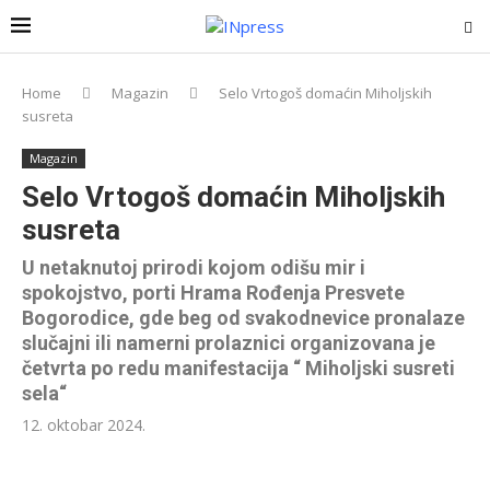
Home
Magazin
Selo Vrtogoš domaćin Miholjskih
susreta
Magazin
Selo Vrtogoš domaćin Miholjskih
susreta
U netaknutoj prirodi kojom odišu mir i
spokojstvo, porti Hrama Rođenja Presvete
Bogorodice, gde beg od svakodnevice pronalaze
slučajni ili namerni prolaznici organizovana je
četvrta po redu manifestacija “ Miholjski susreti
sela“
12. oktobar 2024.