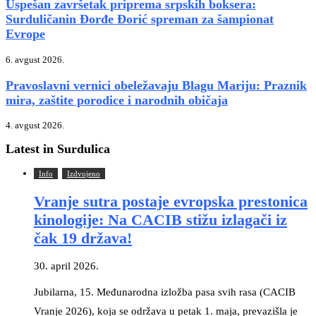
Uspešan završetak priprema srpskih boksera:
Surduličanin Đorđe Đorić spreman za šampionat
Evrope
6. avgust 2026.
Pravoslavni vernici obeležavaju Blagu Mariju: Praznik
mira, zaštite porodice i narodnih običaja
4. avgust 2026.
Latest in Surdulica
Info
Izdvojeno
Vranje sutra postaje evropska prestonica
kinologije: Na CACIB stižu izlagači iz
čak 19 država!
30. april 2026.
Jubilarna, 15. Međunarodna izložba pasa svih rasa (CACIB
Vranje 2026), koja se održava u petak 1. maja, prevazišla je