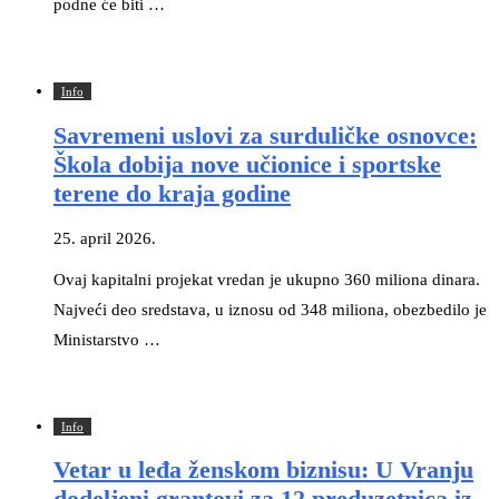
podne će biti …
Info
Savremeni uslovi za surduličke osnovce:
Škola dobija nove učionice i sportske
terene do kraja godine
25. april 2026.
Ovaj kapitalni projekat vredan je ukupno 360 miliona dinara.
Najveći deo sredstava, u iznosu od 348 miliona, obezbedilo je
Ministarstvo …
Info
Vetar u leđa ženskom biznisu: U Vranju
dodeljeni grantovi za 12 preduzetnica iz