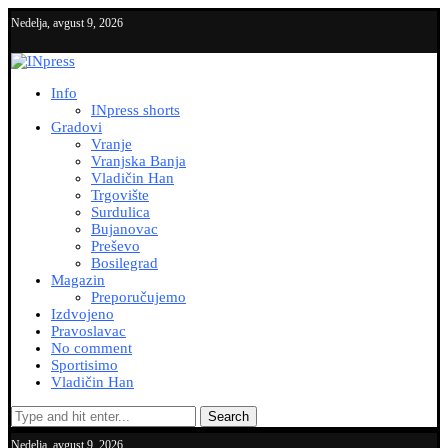
Nedelja, avgust 9, 2026
Info
INpress shorts
Gradovi
Vranje
Vranjska Banja
Vladičin Han
Trgovište
Surdulica
Bujanovac
Preševo
Bosilegrad
Magazin
Preporučujemo
Izdvojeno
Pravoslavac
No comment
Sportisimo
Vladičin Han
Search
Nedelja, avgust 9, 2026