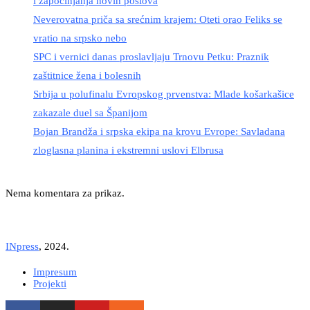
i započinjanja novih poslova
Neverovatna priča sa srećnim krajem: Oteti orao Feliks se
vratio na srpsko nebo
SPC i vernici danas proslavljaju Trnovu Petku: Praznik
zaštitnice žena i bolesnih
Srbija u polufinalu Evropskog prvenstva: Mlade košarkašice
zakazale duel sa Španijom
Bojan Brandža i srpska ekipa na krovu Evrope: Savladana
zloglasna planina i ekstremni uslovi Elbrusa
Nema komentara za prikaz.
INpress
, 2024.
Impresum
Projekti