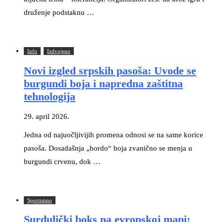
druženje podstaknu …
Info
Izdvojeno
Novi izgled srpskih pasoša: Uvode se
burgundi boja i napredna zaštitna
tehnologija
29. april 2026.
Jedna od najuočljivijih promena odnosi se na same korice
pasoša. Dosadašnja „bordo“ boja zvanično se menja u
burgundi crvenu, dok …
Sportisimo
Surdulički boks na evropskoj mapi: