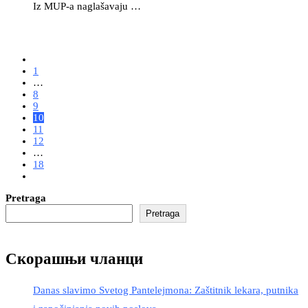
Iz MUP-a naglašavaju …
1
…
8
9
10
11
12
…
18
Pretraga
Pretraga
Скорашњи чланци
Danas slavimo Svetog Pantelejmona: Zaštitnik lekara, putnika