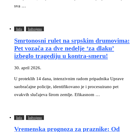
sva …
Info
Izdvojeno
Smrtonosni rulet na srpskim drumovima:
Pet vozača za dve nedelje ‘za dlaku’
izbeglo tragediju u kontra-smeru!
30. april 2026.
U proteklih 14 dana, intenzivnim radom pripadnika Uprave
saobraćajne policije, identifikovano je i procesuirano pet
ovakvih slučajeva širom zemlje. Efikasnom …
Info
Izdvojeno
Vremenska prognoza za praznike: Od