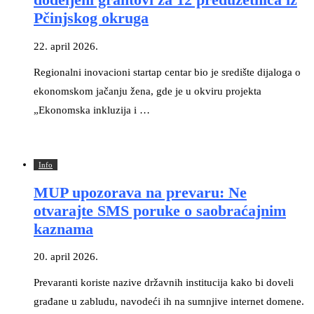
Pčinjskog okruga
22. april 2026.
Regionalni inovacioni startap centar bio je središte dijaloga o
ekonomskom jačanju žena, gde je u okviru projekta
„Ekonomska inkluzija i …
Info
MUP upozorava na prevaru: Ne
otvarajte SMS poruke o saobraćajnim
kaznama
20. april 2026.
Prevaranti koriste nazive državnih institucija kako bi doveli
građane u zabludu, navodeći ih na sumnjive internet domene.