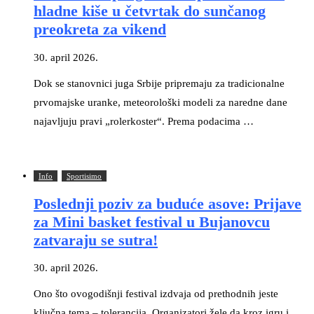
hladne kiše u četvrtak do sunčanog
preokreta za vikend
30. april 2026.
Dok se stanovnici juga Srbije pripremaju za tradicionalne
prvomajske uranke, meteorološki modeli za naredne dane
najavljuju pravi „rolerkoster“. Prema podacima …
Info
Sportisimo
Poslednji poziv za buduće asove: Prijave
za Mini basket festival u Bujanovcu
zatvaraju se sutra!
30. april 2026.
Ono što ovogodišnji festival izdvaja od prethodnih jeste
ključna tema – tolerancija. Organizatori žele da kroz igru i