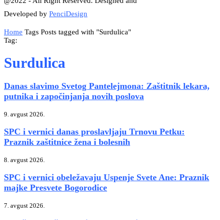
@2022 - All Right Reserved. Designed and
Developed by
PenciDesign
Home
Tags
Posts tagged with "Surdulica"
Tag:
Surdulica
Danas slavimo Svetog Pantelejmona: Zaštitnik lekara,
putnika i započinjanja novih poslova
9. avgust 2026.
SPC i vernici danas proslavljaju Trnovu Petku:
Praznik zaštitnice žena i bolesnih
8. avgust 2026.
SPC i vernici obeležavaju Uspenje Svete Ane: Praznik
majke Presvete Bogorodice
7. avgust 2026.