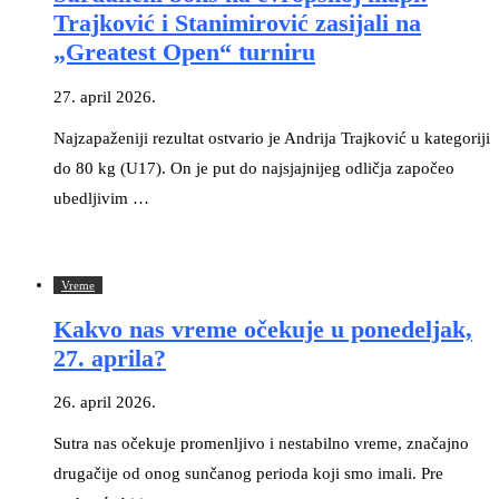
Trajković i Stanimirović zasijali na
„Greatest Open“ turniru
27. april 2026.
Najzapaženiji rezultat ostvario je Andrija Trajković u kategoriji
do 80 kg (U17). On je put do najsjajnijeg odličja započeo
ubedljivim …
Vreme
Kakvo nas vreme očekuje u ponedeljak,
27. aprila?
26. april 2026.
Sutra nas očekuje promenljivo i nestabilno vreme, značajno
drugačije od onog sunčanog perioda koji smo imali. Pre