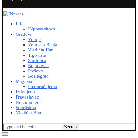
Info
INpress shorts
Gradovi
Vranje
Vranjska Banja
Vladičin Han
Trgovište
Surdulica
Bujanovac
Preševo
Bosilegrad
Magazin
Preporučujemo
Izdvojeno
Pravoslavac
No comment
Sportisimo
Vladičin Han
Search