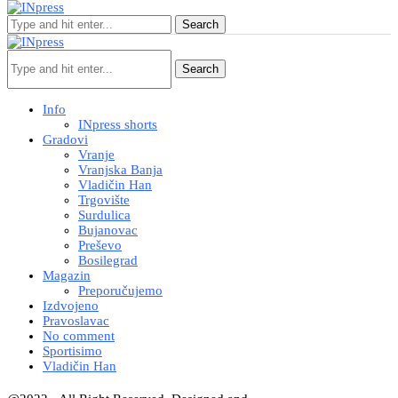
Search
Search
Info
INpress shorts
Gradovi
Vranje
Vranjska Banja
Vladičin Han
Trgovište
Surdulica
Bujanovac
Preševo
Bosilegrad
Magazin
Preporučujemo
Izdvojeno
Pravoslavac
No comment
Sportisimo
Vladičin Han