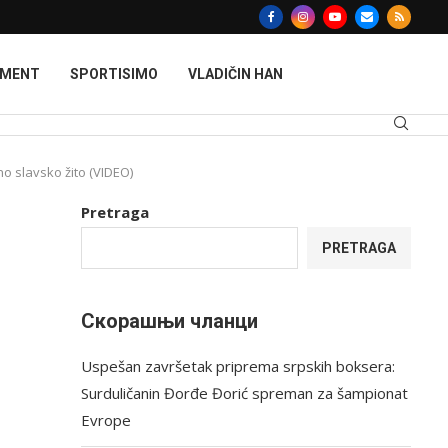
MMENT
SPORTISIMO
VLADIČIN HAN
o slavsko žito (VIDEO)
Pretraga
PRETRAGA
Скорашњи чланци
Uspešan završetak priprema srpskih boksera:
Surduličanin Đorđe Đorić spreman za šampionat
Evrope