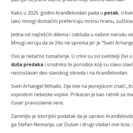
Kako u 2025. godini Aranđelovdan pada u
petak
, crkv
Iako mnogi domaćini preferiraju mrsnu hranu, suština s
Jedna od najčešćih dilema i zabluda u našem narodu vez
Mnogi veruju da se žito ne sprema jer je “Sveti Arhangel
Ovo je netačno tumačenje. U crkvi su svi svetitelji živi
duša predaka
i srodnika te porodice koji su slavu slavil
neizostavan deo slavskog obreda i na Aranđelovdan.
Sveti Arhangel Mihailo, čije ime na jevrejskom znači „
vojvodom nebeske vojske. Prikazan je kao ratnik sa mače
čuvar pravoslavne vere.
Zanimljiv je istorijski podatak da je upravo Aranđelovd
ga Stefan Nemanja, car Dušan i drugi vladari ove loze, v