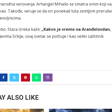
a narodna verovanja. Arhangel Mihailo se smatra onim koji v
 pakao. Takođe, veruje se da on ponekad luta zemljom preruše
voljnicima.
bo. Stara izreka kaže:
„Kakvo je vreme na Aranđelovdan,
evima Srbije, ovaj svetac se poštuje i kao veliki zaštitnik
Y ALSO LIKE