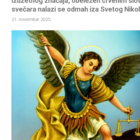
izuzetnog značaja, obeležen crvenim slov
svečara nalazi se odmah iza Svetog Nikol
21. novembar 2025.