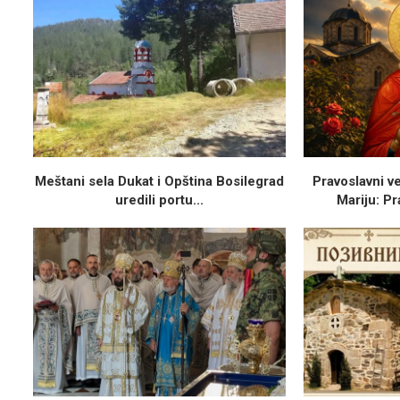
Meštani sela Dukat i Opština Bosilegrad
Pravoslavni v
uredili portu...
Mariju: Pr