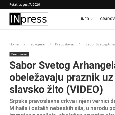
Petak, avgust 7, 2026
INFO
GRADOV
Home
Izdvojeno
Pravoslavac
Sabor Svetog Arhan
Pravoslavac
Sabor Svetog Arhangela
obeležavaju praznik uz
slavsko žito (VIDEO)
Srpska pravoslavna crkva i njeni vernici 
Mihaila i ostalih nebeskih sila, u narodu 