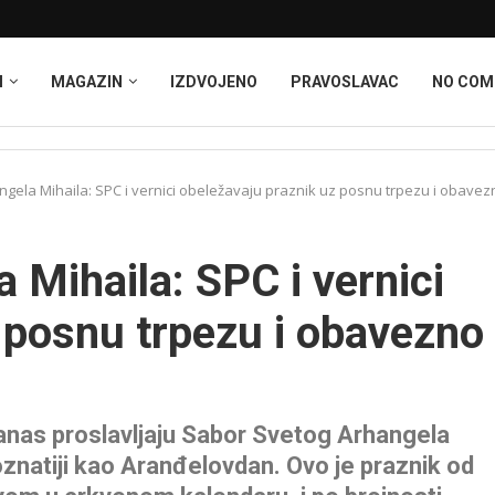
I
MAGAZIN
IZDVOJENO
PRAVOSLAVAC
NO CO
gela Mihaila: SPC i vernici obeležavaju praznik uz posnu trpezu i obavezn
 Mihaila: SPC i vernici
 posnu trpezu i obavezno
danas proslavljaju Sabor Svetog Arhangela
poznatiji kao Aranđelovdan. Ovo je praznik od