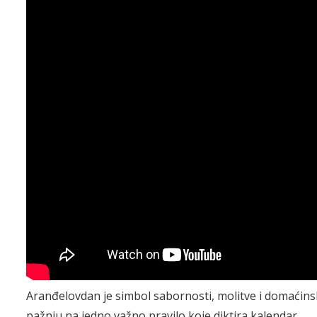
Aranđelovdan je simbol sabornosti, molitve i domaćinsk
pažnju na jedno važno pravilo koje diktira kalendar.