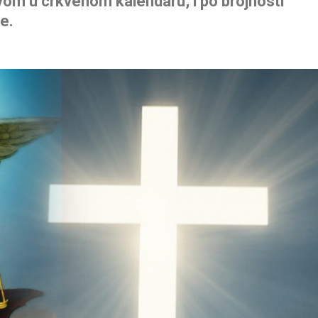
om u crkvenom kalendaru, i po brojnosti
e.