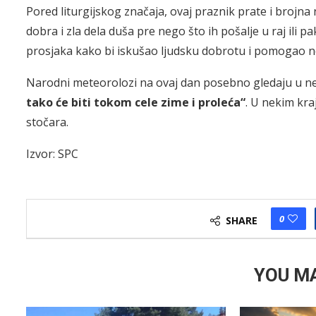
Pored liturgijskog značaja, ovaj praznik prate i brojn
dobra i zla dela duša pre nego što ih pošalje u raj ili
prosjaka kako bi iskušao ljudsku dobrotu i pomogao ne
Narodni meteorolozi na ovaj dan posebno gledaju u ne
tako će biti tokom cele zime i proleća“
. U nekim kraj
stočara.
Izvor: SPC
0
SHARE
YOU MA