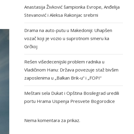
Anastasija Živković šampionka Evrope, Anđelija
Stevanović i Aleksa Rakonjac srebrni
Drama na auto-putu u Makedoniji: Uhapšen
vozač koji je vozio u suprotnom smeru ka
Grčkoj
Rešen višedecenijski problem radnika u
Vladičinom Hanu: Država povezuje staž bivšim
zaposlenima u „Balkan Brik-u“ i „FOPI“
Meštani sela Dukat i Opština Bosilegrad uredili
portu Hrama Uspenja Presvete Bogorodice
Nema komentara za prikaz.