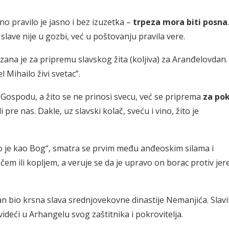
eno pravilo je jasno i bez izuzetka –
trpeza mora biti posna
.
lave nije u gozbi, već u poštovanju pravila vere.
ana je za pripremu slavskog žita (koljiva) za Aranđelovdan.
 Mihailo živi svetac”.
 u Gospodu, a žito se ne prinosi svecu, već se priprema
za po
i pre nas. Dakle, uz slavski kolač, sveću i vino, žito je
Ko je kao Bog“, smatra se prvim među anđeoskim silama i
m ili kopljem, a veruje se da je upravo on borac protiv jere
an bio krsna slava srednjovekovne dinastije Nemanjića. Slavil
ideći u Arhangelu svog zaštitnika i pokrovitelja.