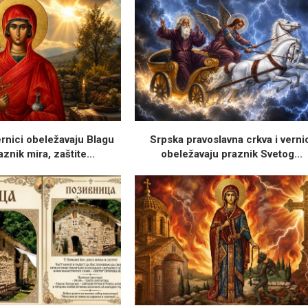
ernici obeležavaju Blagu
Srpska pravoslavna crkva i verni
aznik mira, zaštite...
obeležavaju praznik Svetog...